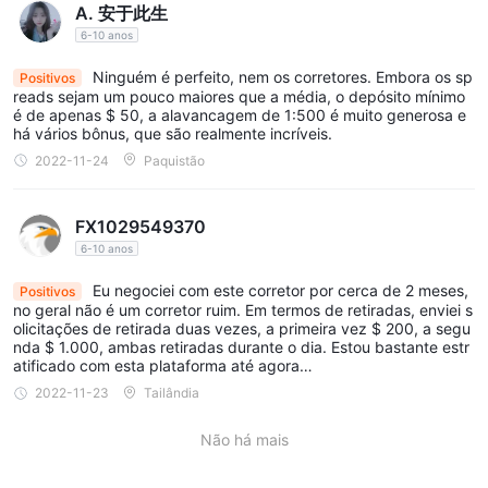
A. 安于此生
6-10 anos
Ninguém é perfeito, nem os corretores. Embora os sp
Positivos
reads sejam um pouco maiores que a média, o depósito mínimo
é de apenas $ 50, a alavancagem de 1:500 é muito generosa e
há vários bônus, que são realmente incríveis.
2022-11-24
Paquistão
FX1029549370
6-10 anos
Eu negociei com este corretor por cerca de 2 meses,
Positivos
no geral não é um corretor ruim. Em termos de retiradas, enviei s
olicitações de retirada duas vezes, a primeira vez $ 200, a segu
nda $ 1.000, ambas retiradas durante o dia. Estou bastante estr
atificado com esta plataforma até agora…
2022-11-23
Tailândia
Não há mais