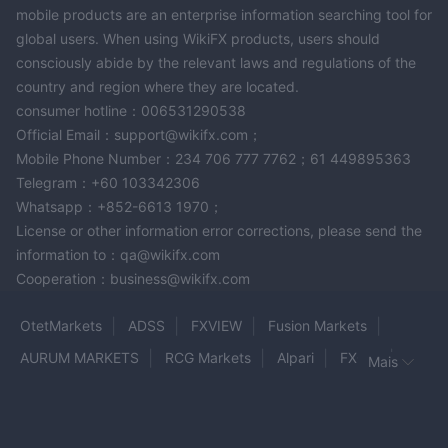
mobile products are an enterprise information searching tool for
global users. When using WikiFX products, users should
consciously abide by the relevant laws and regulations of the
country and region where they are located.
consumer hotline：006531290538
Official Email：support@wikifx.com；
Mobile Phone Number：234 706 777 7762；61 449895363
Telegram：+60 103342306
Whatsapp：+852-6613 1970；
License or other information error corrections, please send the
information to：qa@wikifx.com
Cooperation：business@wikifx.com
OtetMarkets
ADSS
FXVIEW
Fusion Markets
AURUM MARKETS
RCG Markets
Alpari
FXQM
Mais
LQDFX
IronTrade
Hyfin Markets
On Shun
GTSEnergyMarkets
LHCM
10TradeFX