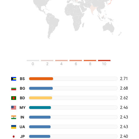
0
2
4
6
8
10
2.71
BS
2.68
BG
2.62
BD
2.46
MY
2.43
IN
2.43
UA
2.40
JP