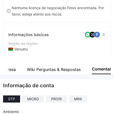
8
7
Nenhuma licença de negociação Forex encontrada. Por
favor, esteja atento aos riscos.
9
8
9
Informações básicas
Região de registo
Vanuatu
Anos de operação
5-10 anos
Comentar
empresa
Wiki Perguntas & Respostas
Empresa
Accent Markets Group Inc.
Informação de conta
STP
MICRO
PROfit
MINI
Ambiente