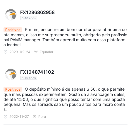
FX1286862958
6-10 anos
Por fim, encontrei um bom corretor para abrir uma co
Positivos
nta mamm, e isso me surpreendeu muito, obrigado pelo profissio
nal PAMM manager. Também aprendi muito com essa plataform
a incrível.
2023-02-24
Equador
FX1048741102
6-10 anos
O depósito mínimo é de apenas $ 50, o que permite
Positivos
que mais pessoas experimentem. Gosto da alavancagem deles,
de até 1:500, o que significa que posso tentar com uma aposta
pequena. Mas os spreads são um pouco altos para micro conta
s.
2022-11-27
Peru