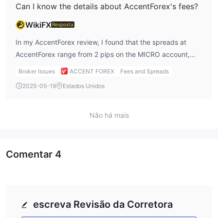
Can I know the details about AccentForex's fees?
WikiFX
Resposta
In my AccentForex review, I found that the spreads at
AccentForex range from 2 pips on the MICRO account,
with tighter spreads on other accounts like the STP
Broker Issues
ACCENT FOREX
Fees and Spreads
account starting at 0.1 pips. The MICRO account has no
2025-05-19
Estados Unidos
commission, while other accounts charge a low $0.001
commission per trade. I find the pricing structure
reasonable, but it’s important to consider the commission
Não há mais
on the other accounts when trading higher volumes.
Comentar
4
escreva Revisão da Corretora