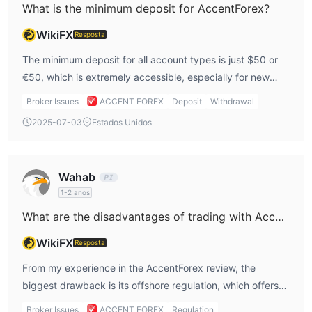
What is the minimum deposit for AccentForex?
Plataforma de Negociação
MT4
AccentForex oferece o
como plataforma de negociação,
WikiFX
Resposta
disponível em versões para desktop e mobile.
The minimum deposit for all account types is just $50 or
€50, which is extremely accessible, especially for new
Depósito e Retirada
traders like me. This low deposit requirement allows me to
AccentForex oferece 8 métodos de pagamento:
Broker Issues
ACCENT FOREX
Deposit
Withdrawal
test the platform without committing a large amount of
Transferência Bancária, VISA/MasterCard, Skrill,
2025-07-03
Estados Unidos
capital upfront.
NETELLER, Bitcoin, Ethereum, Tether.
Depósitos e
saques são cobrados sob demanda.
Wahab
1-2 anos
What are the disadvantages of trading with AccentForex?
WikiFX
Resposta
From my experience in the AccentForex review, the
biggest drawback is its offshore regulation, which offers
limited investor protection. Additionally, the broker only
Broker Issues
ACCENT FOREX
Regulation