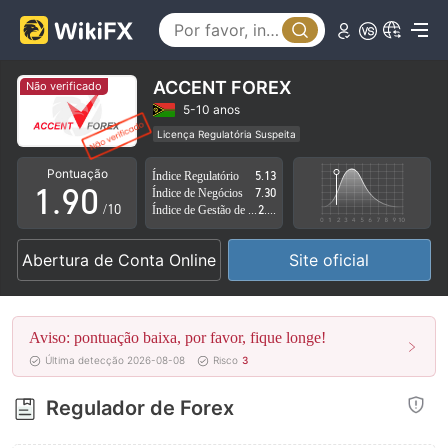
4
5
6
ACCENT FOREX
Não verificado
7
5-10 anos
Licença Regulatória Suspeita
0
8
Região de negócios suspeita
Risco potencial alto
Pontuação
Índice Regulatório
5.13
1
.
9
0
Índice de Negócios
7.30
/10
Índice de Gestão de Risco
2.38
2
1
Abertura de Conta Online
Site oficial
3
2
4
3
Aviso: pontuação baixa, por favor, fique longe!
5
4
Última detecção 2026-08-08
Risco
3
6
5
Regulador de Forex
7
6