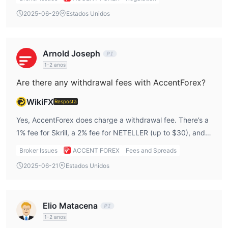
offers forex trading, which limits my ability to diversify my
2025-06-29
Estados Unidos
portfolio if I want to trade other asset classes like
commodities or indices.
Arnold Joseph
1-2 anos
Are there any withdrawal fees with AccentForex?
WikiFX
Resposta
Yes, AccentForex does charge a withdrawal fee. There’s a
1% fee for Skrill, a 2% fee for NETELLER (up to $30), and
crypto withdrawals come with an aggregator fee. While
Broker Issues
ACCENT FOREX
Fees and Spreads
these fees are not high, I’d prefer no fees for withdrawals
2025-06-21
Estados Unidos
to make the process more seamless.
Elio Matacena
1-2 anos