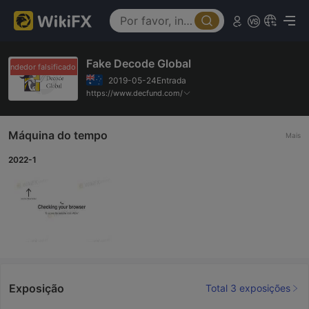
Fake Decode Global
vendedor falsificado
Revendedor falsificado
2019-05-24Entrada
https://www.decfund.com/
Máquina do tempo
Mais
2022-1
Exposição
Total 3 exposições