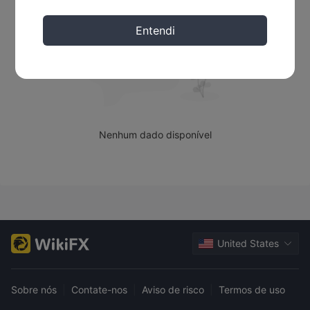
Global. Site: decodesftw.com (extrair o parágrafo anterior)
Entendi
Nenhum dado disponível
United States
Sobre nós
|
Contate-nos
|
Aviso de risco
|
Termos de uso