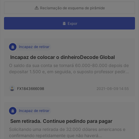
Reclamação de esquema de pirâmide
Expor
Incapaz de retirar
 Incapaz de colocar o dinheiroDecode Global 
O saldo da sua conta se tornará 60.000-80.000 depois de
depositar 1.500 e, em seguida, o suposto professor pedirá
a você para aumentar até 100.000 para receber o seu
dinheiro. Por que devo adicionar até 100.000? Não é uma
FX1843666098
2021-06-09 14:55
farsa
Incapaz de retirar
 Sem retirada. Continue pedindo para pagar 
Solicitando uma retirada de 32.000 dólares americanos e
confirmando repetidamente que não haverá