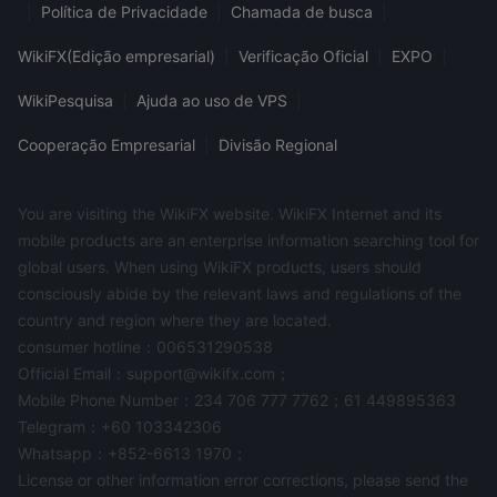
|
Política de Privacidade
|
Chamada de busca
|
WikiFX(Edição empresarial)
|
Verificação Oficial
|
EXPO
|
WikiPesquisa
|
Ajuda ao uso de VPS
|
Cooperação Empresarial
|
Divisão Regional
You are visiting the WikiFX website. WikiFX Internet and its
mobile products are an enterprise information searching tool for
global users. When using WikiFX products, users should
consciously abide by the relevant laws and regulations of the
country and region where they are located.
consumer hotline：006531290538
Official Email：support@wikifx.com；
Mobile Phone Number：234 706 777 7762；61 449895363
Telegram：+60 103342306
Whatsapp：+852-6613 1970；
License or other information error corrections, please send the