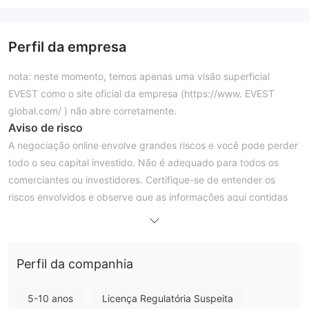
Perfil da empresa
nota: neste momento, temos apenas uma visão superficial
EVEST como o site oficial da empresa (https://www. EVEST
global.com/ ) não abre corretamente.
Aviso de risco
A negociação online envolve grandes riscos e você pode perder
todo o seu capital investido. Não é adequado para todos os
comerciantes ou investidores. Certifique-se de entender os
riscos envolvidos e observe que as informações aqui contidas
são apenas para fins de informação geral.
Hora da captura de tela: 02/09/2023
O WikiFX fornece pontuação dinâmica, ele rastreará a
Perfil da companhia
pontuação dinâmica em tempo real do corretor, as pontuações
de captura de tela do tempo atual não representam pontuações
5-10 anos
Licença Regulatória Suspeita
passadas e futuras.