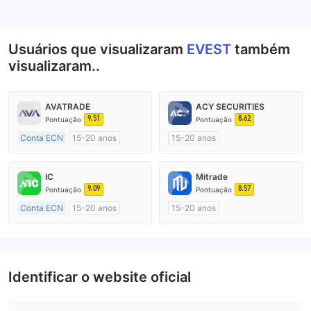
--
Usuários que visualizaram
EVEST
também
visualizaram..
AVATRADE
ACY SECURITIES
9.51
8.62
Pontuação
Pontuação
Conta ECN
15-20 anos
15-20 anos
Austrália Regulamento
Austrália Regulamento
Market Marketing (MM)
Market Marketing (MM)
IC
Mitrade
Etiqueta principal MT4
Etiqueta principal MT4
9.09
8.57
Pontuação
Pontuação
Conta ECN
15-20 anos
15-20 anos
Austrália Regulamento
Austrália Regulamento
Market Marketing (MM)
Market Marketing (MM)
Etiqueta principal MT4
Autopesquisa
Identificar o website oficial