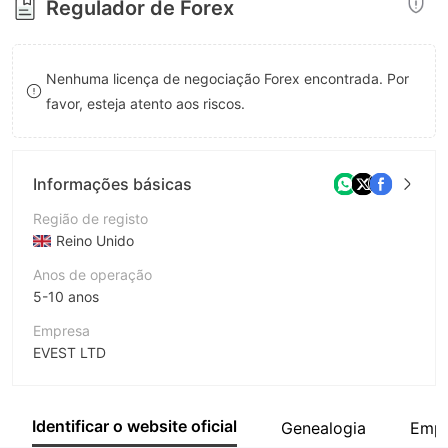
Regulador de Forex
8
9
Nenhuma licença de negociação Forex encontrada. Por
favor, esteja atento aos riscos.
Informações básicas
Região de registo
Reino Unido
Anos de operação
5-10 anos
Empresa
EVEST LTD
Abreviação
EVEST
Identificar o website oficial
Genealogia
Empr
Funcionário da empresa