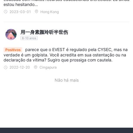
estou hesitando…
2023-03-01
Hong Kong
用一身素颜玲听半世伤
6-10 anos
parece que o EVEST é regulado pela CYSEC, mas na
Positivos
verdade é um golpista. Você acredita em sua ostentação ou na
declaração da vítima? Sugiro que prossiga com cautela.
2022-12-20
Cingapura
Não há mais