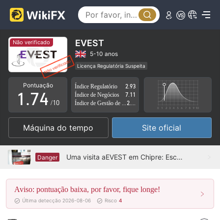
2
3
0
4
1
EVEST
Não verificado
5
2
5-10 anos
Licença Regulatória Suspeita
0
6
3
Região de negócios suspeita
Risco potencial alto
Pontuação
Índice Regulatório
2.93
1
.
7
4
Índice de Negócios
7.11
/10
Índice de Gestão de Risco
2.01
2
8
5
Máquina do tempo
Site oficial
3
9
6
4
7
Uma visita aEVEST em Chipre: Escritório não encontrado
Danger
5
8
Aviso: pontuação baixa, por favor, fique longe!
6
9
Última detecção 2026-08-06
Risco
4
7