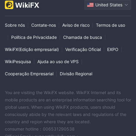
United States
Sobre nós
|
Contate-nos
|
Aviso de risco
|
Termos de uso
|
Política de Privacidade
|
Chamada de busca
|
WikiFX(Edição empresarial)
|
Verificação Oficial
|
EXPO
|
WikiPesquisa
|
Ajuda ao uso de VPS
|
Cooperação Empresarial
|
Divisão Regional
You are visiting the WikiFX website. WikiFX Internet and its
mobile products are an enterprise information searching tool for
global users. When using WikiFX products, users should
consciously abide by the relevant laws and regulations of the
country and region where they are located.
consumer hotline：006531290538