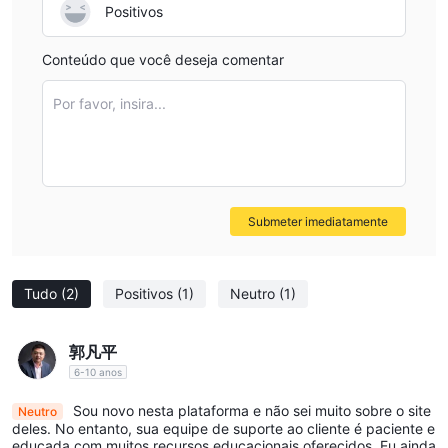
Positivos
não está aberto no momento, não sabemos se ela oferece
outros serviços, como chat ao vivo, callback, faq, serviço 24/7
Conteúdo que você deseja comentar
ou 24/5, etc.
Abaixo estão os detalhes sobre o atendimento ao cliente.
Por favor, insira...
e-mail: cs@ EVEST global.com
Exposições de usuários
Até o momento, não recebemos nenhum relatório de atividade
fraudulenta. No entanto, isso não significa necessariamente que
esse corretor seja seguro e você deve permanecer vigilante
Submeter imediatamente
para evitar ser enganado.
perguntas frequentes sobre EVEST
Este corretor está bem regulamentado?
Tudo
(2)
Positivos
(1)
Neutro
(1)
Não, atualmente não está efetivamente regulamentado e é
aconselhável estar ciente de seus riscos potenciais.
郭凡平
6-10 anos
Sou novo nesta plataforma e não sei muito sobre o site
Neutro
deles. No entanto, sua equipe de suporte ao cliente é paciente e
educada com muitos recursos educacionais oferecidos. Eu ainda