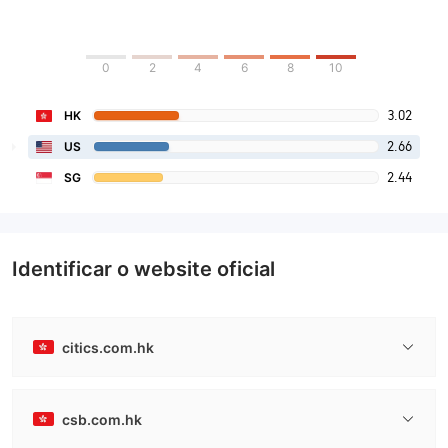
0
2
4
6
8
10
3.02
HK
2.66
US
2.44
SG
Identificar o website oficial
citics.com.hk
csb.com.hk