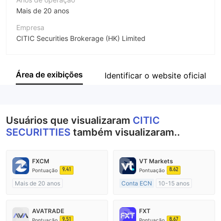
Mais de 20 anos
Empresa
CITIC Securities Brokerage (HK) Limited
Abreviação
CITIC SECURITTIES
Área de exibições
Identificar o website oficial
Funcionário da empresa
--
Usuários que visualizaram
CITIC
SECURITTIES
também visualizaram..
FXCM
VT Markets
9.41
8.62
Pontuação
Pontuação
Mais de 20 anos
Conta ECN
10-15 anos
Austrália Regulamento
Austrália Regulamento
Market Marketing (MM)
Market Marketing (MM)
AVATRADE
FXT
Etiqueta principal MT4
Etiqueta principal MT4
9.51
8.67
Pontuação
Pontuação