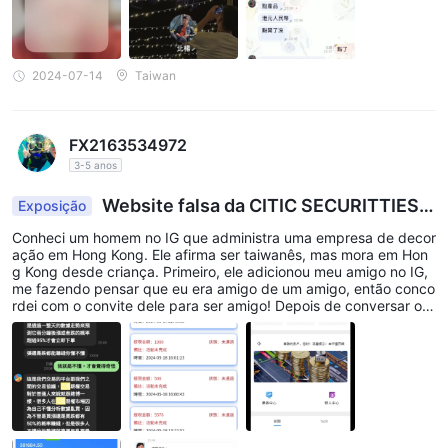
2024-07-14
Taiwan
FX2163534972
3-5 anos
Website falsa da CITIC SECURITTIES, l
Exposição
ink falso! ! !
Conheci um homem no IG que administra uma empresa de decor
ação em Hong Kong. Ele afirma ser taiwanês, mas mora em Hon
g Kong desde criança. Primeiro, ele adicionou meu amigo no IG,
me fazendo pensar que eu era amigo de um amigo, então conco
rdei com o convite dele para ser amigo! Depois de conversar onli
ne por um tempo, ele começou a mencionar o assunto de investi
mento! Primeiro foram ações e depois câmbio estrangeiro. Ele di
sse que tinha informações privilegiadas no banco e seu julgame
nto profissional, e que poderia obter 95% de lucro. No começo,
eu estava duvidoso e só fiz um pequeno depósito e segui a orde
m. Após algumas operações, fiz um pequeno saque de 500u. N
o dia seguinte, ele me pediu para perguntar ao serviço ao client
e se havia alguma atividade nova, e descobriu-se que realmente