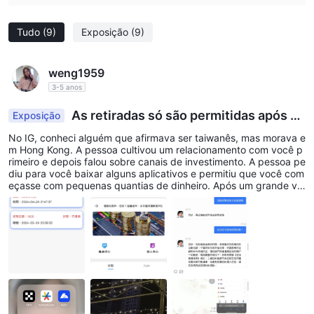
moving money protects me from avoidable risks.
Tudo
(9)
Exposição
(9)
weng1959
3-5 anos
As retiradas só são permitidas após o
Exposição
pagamento dos fundos de controle de risco e o c
No IG, conheci alguém que afirmava ser taiwanês, mas morava e
umprimento das tarefas.
m Hong Kong. A pessoa cultivou um relacionamento com você p
rimeiro e depois falou sobre canais de investimento. A pessoa pe
diu para você baixar alguns aplicativos e permitiu que você com
eçasse com pequenas quantias de dinheiro. Após um grande val
or ser depositado, eles se recusam a permitir saques, alegando
que as tarefas do novo usuário não foram concluídas. Se as tare
fas não forem concluídas dentro do prazo, eles exigirão o paga
mento de taxas de controle de risco e relatarão inadimplências d
e crédito.