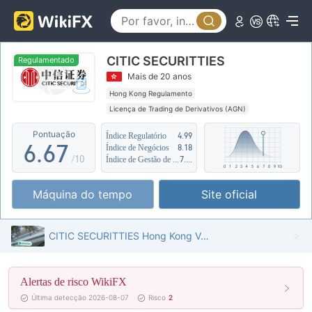
1
1
2
2
2
3
CITIC SECURITTIES
3
3
4
Regulamentado
Mais de 20 anos
4
4
5
Hong Kong Regulamento
Licença de Trading de Derivativos (AGN)
5
5
6
Região de negócios suspeita
Risco potencial alto
Pontuação
Índice Regulatório
4.99
6
.
6
7
Índice de Negócios
8.18
/10
Índice de Gestão de Risco
7.79
7
7
8
Máquina do tempo
Site oficial
8
8
9
9
9
CITIC SECURITTIES Hong Kong Verificado: Escritório Operacional Confirmado
Alertas de risco WikiFX
Última detecção 2026-08-07
Risco
2