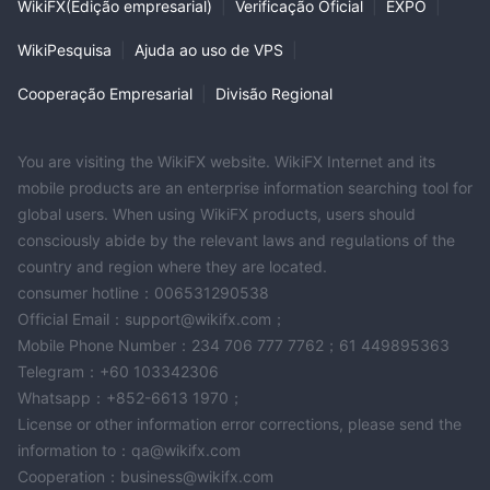
WikiFX(Edição empresarial)
|
Verificação Oficial
|
EXPO
|
WikiPesquisa
|
Ajuda ao uso de VPS
|
Cooperação Empresarial
|
Divisão Regional
You are visiting the WikiFX website. WikiFX Internet and its
mobile products are an enterprise information searching tool for
global users. When using WikiFX products, users should
consciously abide by the relevant laws and regulations of the
country and region where they are located.
consumer hotline：006531290538
Official Email：support@wikifx.com；
Mobile Phone Number：234 706 777 7762；61 449895363
Telegram：+60 103342306
Whatsapp：+852-6613 1970；
License or other information error corrections, please send the
information to：qa@wikifx.com
Cooperation：business@wikifx.com