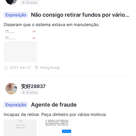
6-10 anos
Não consigo retirar fundos por vários
Exposição
dias
Disseram que o sistema estava em manutenção.
2021-04-17
Hong Kong
安好28837
6-10 anos
Agente de fraude
Exposição
Incapaz de retirar. Peça dinheiro por vários motivos