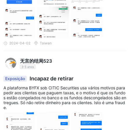
disse para ganhar mais dinheiro. Depois, ele me pediu para rece
ber o presente de recarga de 1 milhão do serviço ao cliente (dep
ois de transferir o dinheiro, ele me pediu para pedir ao serviço a
o cliente todos os presentes de recarga de uma vez). No dia se
guinte, senti que algo estava errado e queria sacar o dinheiro da
minha conta e devolver para ele. Naquela época, descobri que n
ão podia sacar o dinheiro e não podia devolver para ele. O servi
ço ao cliente explicou que eu tinha que completar a atividade de
bônus de recarga antes de poder sacar com sucesso, o que sig
2024-04-02
Taiwan
nificava que eu tinha que colocar mais fundos para completar a
atividade antes de poder sacar o dinheiro. Mais tarde, inexplicav
elmente, disseram que minha conta estava congelada. O homem
无言的结局523
de Hong Kong também disse que me ajudaria a resolver o proble
ma juntos e colocaria dinheiro nesta conta de câmbio estrangeir
3-5 anos
a. De fato, ele também me deu suas informações de transferênci
a, e o dinheiro que ele transferiu também foi exibido na conta de
Incapaz de retirar
Exposição
câmbio estrangeira. Eu também transferi dinheiro para ela apena
s para completar com sucesso a atividade de recarga. No entan
A plataforma BYFX sob CITIC Securities usa vários motivos para
to, depois de completar a atividade, os saques ainda não eram
pedir aos clientes que paguem taxas, e o motivo é que os fundo
permitidos por várias razões...
s estão congelados no banco e os fundos descongelados são en
tregues. Só não retire dinheiro para os clientes. Isto é uma fraud
e.