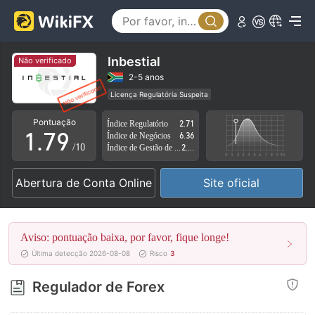
2
4
3
5
4
6
Inbestial
Não verificado
5
7
2-5 anos
Licença Regulatória Suspeita
0
6
8
Região de negócios suspeita
Risco potencial alto
Pontuação
Índice Regulatório
2.71
1
.
7
9
Índice de Negócios
6.36
/10
Índice de Gestão de Risco
2.28
2
8
Abertura de Conta Online
Site oficial
3
9
4
Aviso: pontuação baixa, por favor, fique longe!
5
Última detecção 2026-08-08
Risco
3
6
Regulador de Forex
7