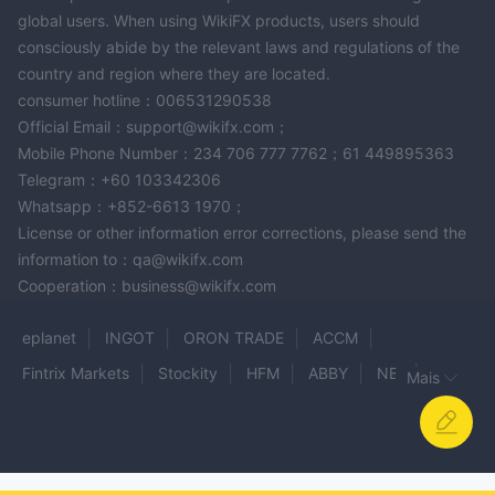
global users. When using WikiFX products, users should
consciously abide by the relevant laws and regulations of the
country and region where they are located.
consumer hotline：006531290538
Official Email：support@wikifx.com；
Mobile Phone Number：234 706 777 7762；61 449895363
Telegram：+60 103342306
Whatsapp：+852-6613 1970；
License or other information error corrections, please send the
information to：qa@wikifx.com
Cooperation：business@wikifx.com
eplanet
INGOT
ORON TRADE
ACCM
Fintrix Markets
Stockity
HFM
ABBY
NBI
Mais
BOOM
Moneta Market
FbrokerPro
Vatee
VEMPRIME Securities
Online Fx Trade 247
Tirumala Global Ltd
ACEX
Lord FX Global