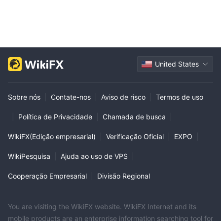
United States
Sobre nós
|
Contate-nos
|
Aviso de risco
|
Termos de uso
|
Política de Privacidade
|
Chamada de busca
|
WikiFX(Edição empresarial)
|
Verificação Oficial
|
EXPO
|
WikiPesquisa
|
Ajuda ao uso de VPS
|
Cooperação Empresarial
|
Divisão Regional
You are visiting the WikiFX website. WikiFX Internet and its
mobile products are an enterprise information searching tool for