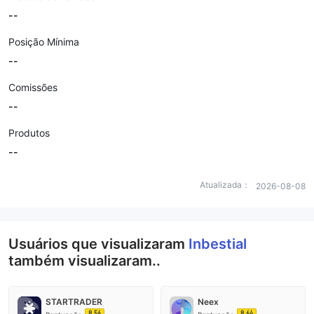
--
Posição Mínima
--
Comissões
--
Produtos
--
Atualizada：
2026-08-08
Usuários que visualizaram
Inbestial
também visualizaram..
STARTRADER
Neex
8.56
8.64