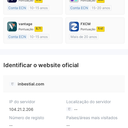
Pontuação
Pontuação
Conta ECN
10-15 anos
Conta ECN
15-20 anos
Austrália Regulamento
Austrália Regulamento
Market Marketing (MM)
Market Marketing (MM)
vantage
FXCM
Etiqueta principal MT4
Etiqueta principal MT4
8.71
9.41
Pontuação
Pontuação
Conta ECN
10-15 anos
Mais de 20 anos
Austrália Regulamento
Austrália Regulamento
Market Marketing (MM)
Market Marketing (MM)
Etiqueta principal MT4
Etiqueta principal MT4
Identificar o website oficial
inbestial.com
IP do servidor
Localização do servidor
104.21.2.206
--
Número de registo
Países/áreas mais visitados
--
--