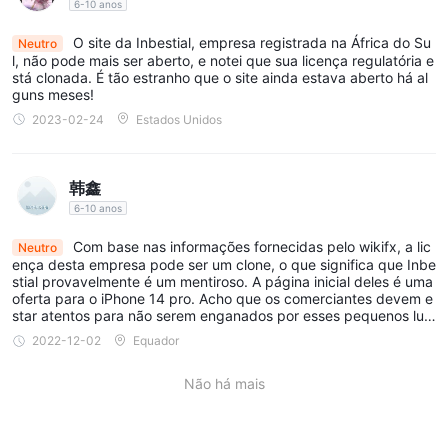
6-10 anos
O site da Inbestial, empresa registrada na África do Su
Neutro
l, não pode mais ser aberto, e notei que sua licença regulatória e
stá clonada. É tão estranho que o site ainda estava aberto há al
guns meses!
2023-02-24
Estados Unidos
韩鑫
6-10 anos
Com base nas informações fornecidas pelo wikifx, a lic
Neutro
ença desta empresa pode ser um clone, o que significa que Inbe
stial provavelmente é um mentiroso. A página inicial deles é uma
oferta para o iPhone 14 pro. Acho que os comerciantes devem e
star atentos para não serem enganados por esses pequenos luc
ros e perder ainda mais dinheiro!
2022-12-02
Equador
Não há mais