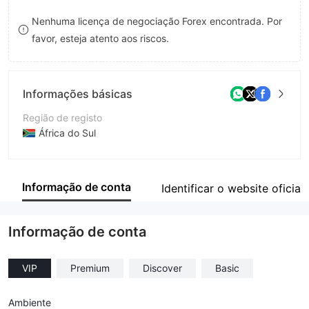
8
Nenhuma licença de negociação Forex encontrada. Por
favor, esteja atento aos riscos.
9
Informações básicas
Região de registo
África do Sul
Anos de operação
2-5 anos
Informação de conta
Identificar o website oficial
Empresa
RIBOVA HOLDING INVESTMENTS (PTY) LTD
Informação de conta
VIP
Premium
Discover
Basic
Ambiente