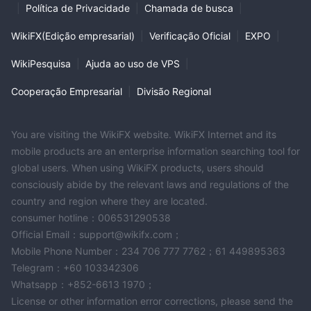
|
Política de Privacidade
|
Chamada de busca
|
WikiFX(Edição empresarial)
|
Verificação Oficial
|
EXPO
|
WikiPesquisa
|
Ajuda ao uso de VPS
|
Cooperação Empresarial
|
Divisão Regional
You are visiting the WikiFX website. WikiFX Internet and its
mobile products are an enterprise information searching tool for
global users. When using WikiFX products, users should
consciously abide by the relevant laws and regulations of the
country and region where they are located.
consumer hotline：006531290538
Official Email：support@wikifx.com；
Mobile Phone Number：234 706 777 7762；61 449895363
Telegram：+60 103342306
Whatsapp：+852-6613 1970；
License or other information error corrections, please send the