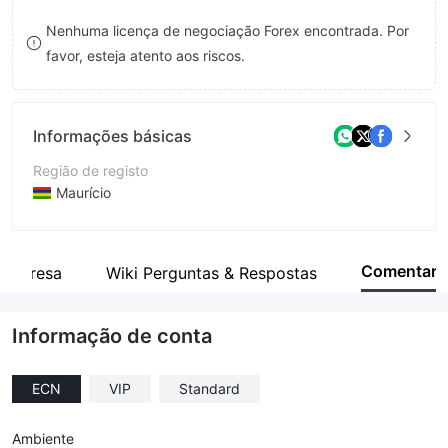
9
9
Nenhuma licença de negociação Forex encontrada. Por
favor, esteja atento aos riscos.
Informações básicas
Região de registo
Maurício
Anos de operação
5-10 anos
Comentar
empresa
Wiki Perguntas & Respostas
Empresa
SEVEN STAR FX LTD
Informação de conta
ECN
VIP
Standard
Ambiente