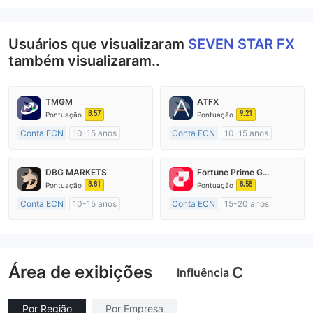
Usuários que visualizaram
SEVEN STAR FX
também visualizaram..
TMGM
ATFX
8.57
9.21
Pontuação
Pontuação
Conta ECN
10-15 anos
Conta ECN
10-15 anos
Austrália Regulamento
Austrália Regulamento
Market Marketing (MM)
Market Marketing (MM)
DBG MARKETS
Fortune Prime Global
Etiqueta principal MT4
Etiqueta principal MT4
8.81
8.58
Pontuação
Pontuação
Conta ECN
10-15 anos
Conta ECN
15-20 anos
Austrália Regulamento
Austrália Regulamento
Market Marketing (MM)
Market Marketing (MM)
Etiqueta principal MT4
Etiqueta principal MT4
Área de exibições
C
Influência
Por Região
Por Empresa