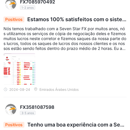
FX7085970492
1-2 anos
Estamos 100% satisfeitos com o siste
Positivos
ma de saque
Nós temos trabalhado com a Seven Star FX por muitos anos, nó
s utilizamos os serviços de cópia de negociação deles e fizemos
muitos lucros neste corretor e fizemos saques da nossa parte do
s lucros, todos os saques de lucros dos nossos clientes e os nos
sos estão sendo feitos dentro do prazo médio de 2 horas. Eu an
exei algumas capturas de tela de transações de saque com o va
lor, para que todos possam entender o quão confiável é este cor
retor. Eu recomendo este corretor 10000%
2024-08-24
Emirados Árabes Unidos
FX3581087598
3-5 anos
Tenho uma boa experiência com a Seve
Positivos