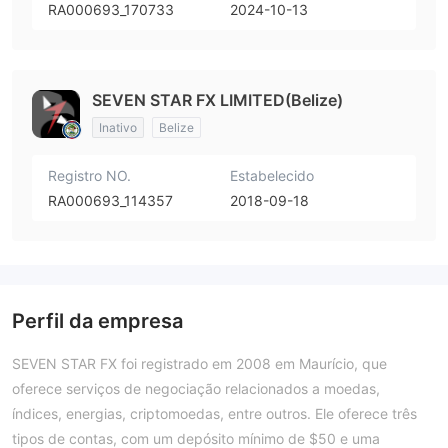
RA000693_170733
2024-10-13
SEVEN STAR FX LIMITED(Belize)
Inativo
Belize
Registro NO.
Estabelecido
RA000693_114357
2018-09-18
Perfil da empresa
SEVEN STAR FX foi registrado em 2008 em Maurício, que
oferece serviços de negociação relacionados a moedas,
índices, energias, criptomoedas, entre outros. Ele oferece três
tipos de contas, com um depósito mínimo de $50 e uma