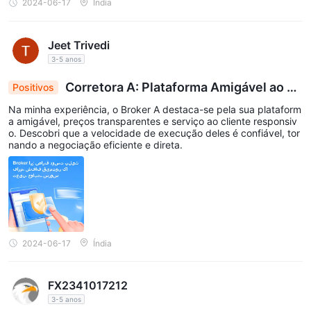
2024-06-17
Índia
Jeet Trivedi
3-5 anos
Corretora A: Plataforma Amigável ao Us
Positivos
uário, Preços Transparentes, Serviço Responsiv
Na minha experiência, o Broker A destaca-se pela sua plataform
o
a amigável, preços transparentes e serviço ao cliente responsiv
o. Descobri que a velocidade de execução deles é confiável, tor
nando a negociação eficiente e direta.
2024-06-17
Índia
FX2341017212
3-5 anos