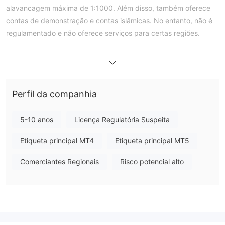
alavancagem máxima de 1:1000. Além disso, também oferece
contas de demonstração e contas islâmicas. No entanto, não é
regulamentado e não oferece serviços para certas regiões.
Prós e Contras
SEVEN STAR FX é Legítimo?
regulado
Não, SEVEN STAR FX não é
pelas autoridades
reguladoras financeiras de Maurício, o que significa que a
Perfil da companhia
empresa não possui regulação em seu local de registro. Esteja
ciente dos riscos!
5-10 anos
Licença Regulatória Suspeita
O que posso negociar na SEVEN STAR FX?
Etiqueta principal MT4
Etiqueta principal MT5
SEVEN STAR FX oferece uma série de produtos, incluindo
moedas, índices, metais, energias, commodities agrícolas,
Comerciantes Regionais
Risco potencial alto
futuros de CFD e criptomoedas.
Tipo de Conta e Taxas
Padrão, ECN
SEVEN STAR FX oferece três tipos de contas:
e
Conta VIP
. Além disso, contas de demonstração e contas