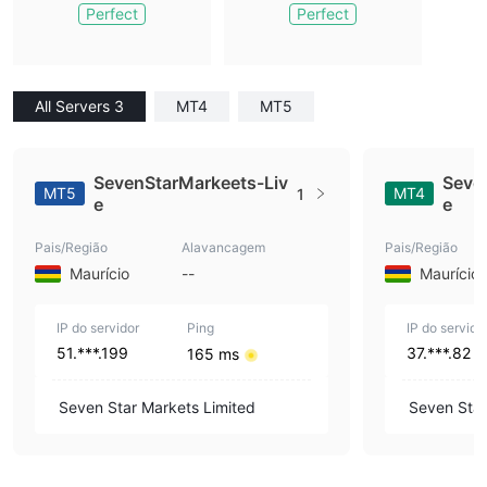
Perfect
Perfect
All Servers 3
MT4
MT5
SevenStarMarkeets-Liv
Seve
MT5
MT4
1
e
e
Pais/Região
Alavancagem
Pais/Região
Maurício
--
Maurício
IP do servidor
Ping
IP do servido
51.***.199
37.***.82
165 ms
Seven Star Markets Limited
Seven Star