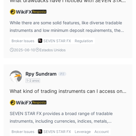
What drawbacks have I noticed with SEVEN STAR FX?
Depósito e Retirada
WikiFX
Resposta
SEVEN STAR FX suporta várias opções de pagamento.
While there are some solid features, like diverse tradable
instruments and low minimum deposit requirements, the
biggest drawback for me is the lack of regulation. This
Broker Issues
SEVEN STAR FX
Regulation
lack of oversight puts my funds at risk, and that’s
2025-06-10
Estados Unidos
something I can’t ignore. Additionally, the high leverage
ratio (up to 1:1000) presents significant risk, especially for
less experienced traders. These cons are definitely
Rpy Sundram
something I’d mention in my SEVEN STAR FX review, as
1-2 anos
they impact overall safety and trustworthiness.
What kind of trading instruments can I access on SEVEN STAR FX?
WikiFX
Resposta
SEVEN STAR FX provides a broad range of tradable
instruments, including currencies, indices, metals,
energies, soft commodities, and cryptocurrencies. This is
Broker Issues
SEVEN STAR FX
Leverage
Account