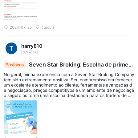
2024-07-25
Turquia
harry810
3-5 anos
Seven Star Broking: Escolha de primeir
Positivos
a classe para Traders de Moeda
No geral, minha experiência com a Seven Star Broking Company
tem sido extremamente positiva. Seu compromisso em fornecer
um excelente atendimento ao cliente, ferramentas avançadas d
e negociação, preços competitivos e um ambiente de negociaçã
o seguro os torna uma escolha destacada para os traders de mo
eda. Se você é um iniciante procurando começar sua jornada de
negociação ou um trader experiente em busca de um corretor c
onfiável, a Seven Star Broking é uma excelente escolha. Eu os re
comendo muito para qualquer pessoa interessada em negociaçã
o de moeda.