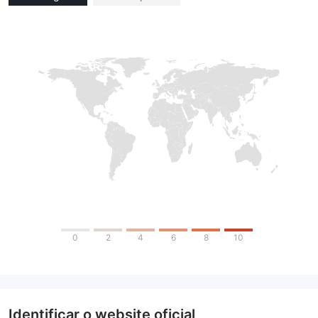
0
2
4
6
8
10
Identificar o website oficial