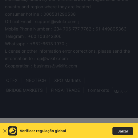
country and region where they are located.
consumer hotline：006531290538
Official Email：support@wikifx.com；
Mobile Phone Number：234 706 777 7762；61 449895363
Telegram：+60 103342306
Whatsapp：+852-6613 1970；
License or other information error corrections, please send the
information to：qa@wikifx.com
Cooperation：business@wikifx.com
OTFX
NEOTECH
XPO Markets
BRIDGE MARKETS
FINSAI TRADE
tiomarkets
Mais
Aximtrade
YaMarkets
ETX
SBC
BONMOT INVEST
VENTEZO
KTrade
Gallen Capital
Trusted Trade Limited
Costa Markets
CROWN CAPITAL
CoinProfitHubpro
Verificar regulação global
Baixar