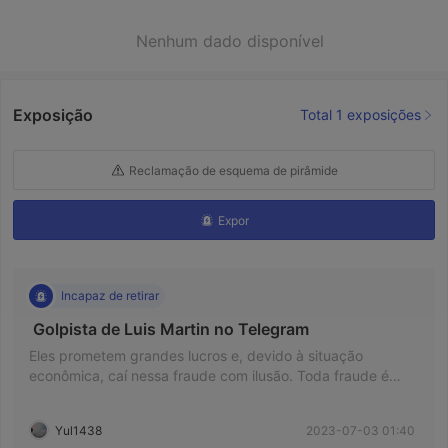
Nenhum dado disponível
Exposição
Total 1 exposições
Reclamação de esquema de pirâmide
Expor
Incapaz de retirar
 Golpista de Luis Martin no Telegram 
Eles prometem grandes lucros e, devido à situação
econômica, caí nessa fraude com ilusão. Toda fraude é
pelo Telegram onde explicam passo a passo o que você
deve fazer, comecei com um investimento de menos de
Yul1438
2023-07-03 01:40
850 pesos mexicanos, me fizeram esperar uma hora e ele