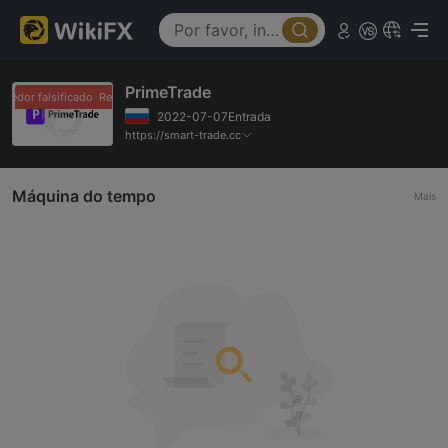
PrimeTrade
dedor falsificado
Revendedor falsificado
2022-07-07Entrada
https://smart-trade.cc
Máquina do tempo
Mais