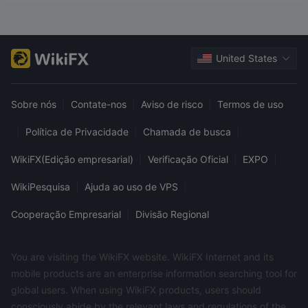
United States
Sobre nós
|
Contate-nos
|
Aviso de risco
|
Termos de uso
|
Política de Privacidade
|
Chamada de busca
|
WikiFX(Edição empresarial)
|
Verificação Oficial
|
EXPO
|
WikiPesquisa
|
Ajuda ao uso de VPS
|
Cooperação Empresarial
|
Divisão Regional
You are visiting the WikiFX website. WikiFX Internet and its
mobile products are an enterprise information searching tool for
global users. When using WikiFX products, users should
consciously abide by the relevant laws and regulations of the