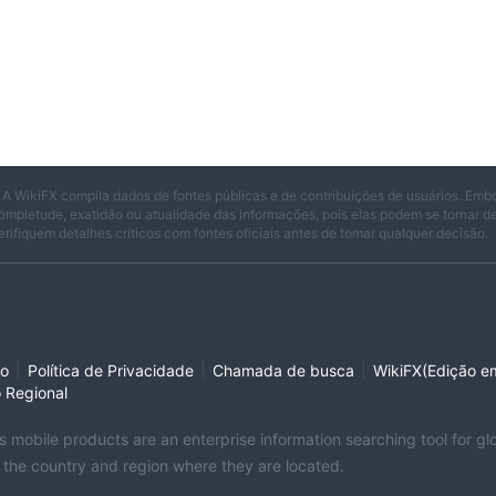
 A WikiFX compila dados de fontes públicas e de contribuições de usuários. Emb
ompletude, exatidão ou atualidade das informações, pois elas podem se tornar 
erifiquem detalhes críticos com fontes oficiais antes de tomar qualquer decisão.
|
|
|
so
Política de Privacidade
Chamada de busca
WikiFX(Edição em
o Regional
its mobile products are an enterprise information searching tool for 
f the country and region where they are located.