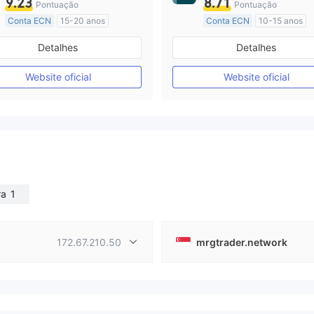
9.23
8.71
Pontuação
Pontuação
Conta ECN
15-20 anos
Conta ECN
10-15 anos
Reino Unido Regulamento
Austrália Regulamento
Detalhes
Detalhes
Market Marketing (MM)
Market Marketing (MM)
Etiqueta principal MT4
Etiqueta principal MT4
Website oficial
Website oficial
ra
1
172.67.210.50
mrgtrader.network