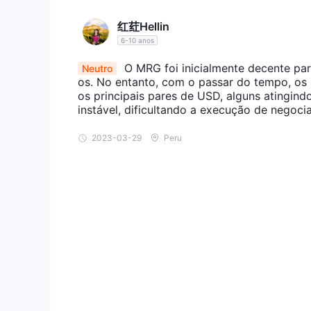
红荭Hellin
6-10 anos
O MRG foi inicialmente decente par
Neutro
os. No entanto, com o passar do tempo, os 
os principais pares de USD, alguns atingin
instável, dificultando a execução de negoci
2023-03-29
Peru