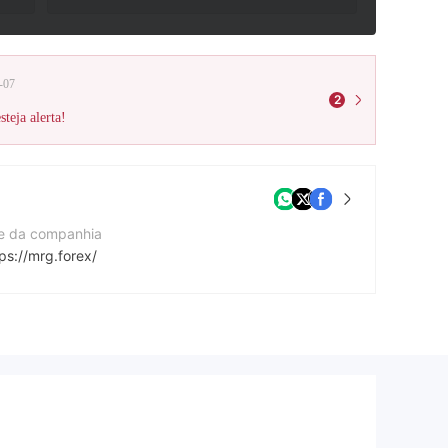
-07
2
teja alerta!
te da companhia
ps://mrg.forex/