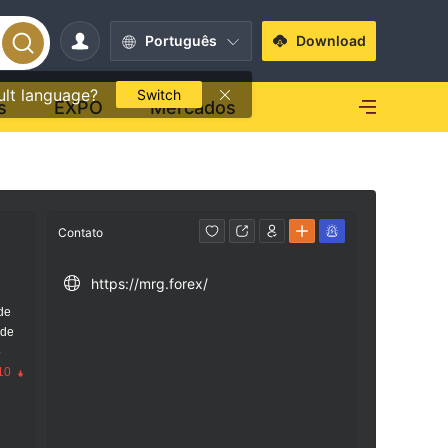
Português
Download
ult language?
Switch
s
EXPO
Mercados
Contato
https://mrg.forex/
de
 de
o
10