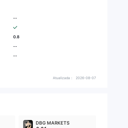
--
0.8
--
--
Atualizada：
2026-08-07
DBG MARKETS