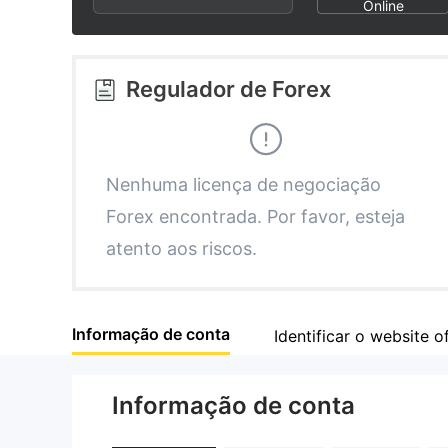
2
8
3
Online
3
9
4
Regulador de Forex
4
5
5
6
Nenhuma licença de negociação
Forex encontrada. Por favor, esteja
6
7
atento aos riscos.
7
8
Informação de conta
Identificar o website of
8
9
Informação de conta
9