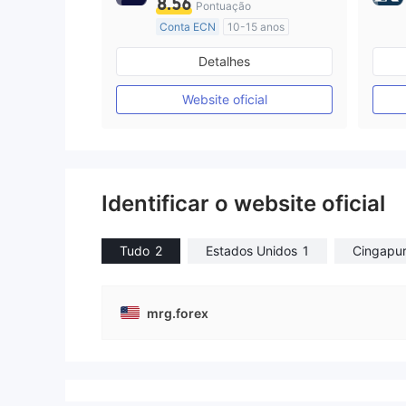
8.56
Pontuação
Conta ECN
10-15 anos
Austrália Regulamento
Detalhes
Market Marketing (MM)
Etiqueta principal MT4
Website oficial
Identificar o website oficial
Tudo
2
Estados Unidos
1
Cingapu
mrg.forex