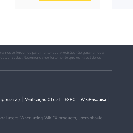
ora nos esforcemos para manter sua precisão, não garantimos a
desatualizadas. Recomenda-se fortemente que os investidores
|
|
|
|
presarial)
Verificação Oficial
EXPO
WikiPesquisa
global users. When using WikiFX products, users should