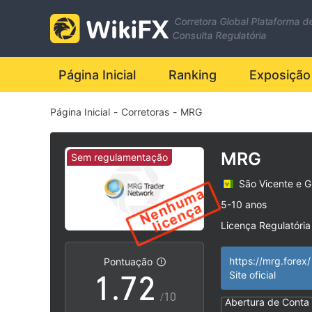
0
Corretora Global Plataforma d
1
Consulta Regulatória
2
Página Inicial
Ranking
Exposição
Página Inicial
-
Corretoras
-
MRG
3
4
MRG
Sem regulamentação
São Vicente e G
5
0
5-10 anos
Licença Regulatória
0
6
1
Região de negóci
|
Risco potencial al
|
https://mrg.forex/
Pontuação
1
.
7
2
Site oficial
/10
Abertura de Conta