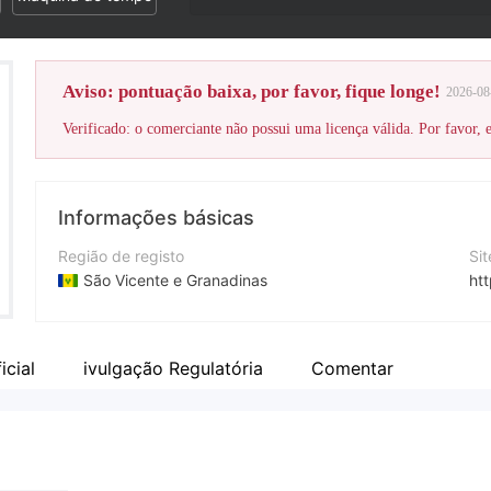
Aviso: pontuação baixa, por favor, fique longe!
2026-08
Verificado: o comerciante não possui uma licença válida. Por favor, es
Informações básicas
Região de registo
Si
São Vicente e Granadinas
htt
Anos de operação
5-10 anos
icial
ivulgação Regulatória
Comentar
Empresa
Maxrich Group