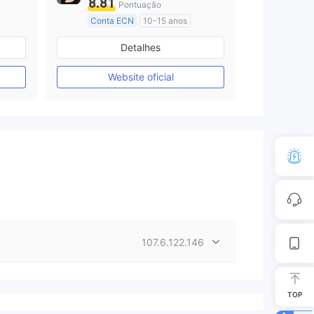
8.81
Pontuação
Conta ECN
10-15 anos
Austrália Regulamento
Detalhes
Market Marketing (MM)
Etiqueta principal MT4
Website oficial
107.6.122.146
TOP