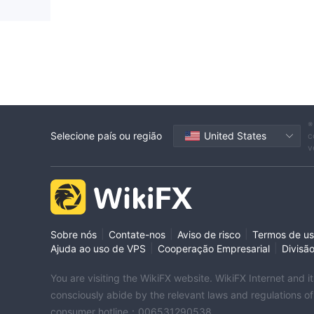
※
Selecione país ou região
United States
c
v
|
|
|
Sobre nós
Contate-nos
Aviso de risco
Termos de u
|
|
Ajuda ao uso de VPS
Cooperação Empresarial
Divisã
You are visiting the WikiFX website. WikiFX Internet and 
consciously abide by the relevant laws and regulations o
consumer hotline：006531290538