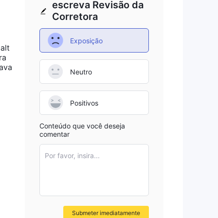
escreva Revisão da
Corretora
Exposição
alt
ra
tava
Neutro
Positivos
Conteúdo que você deseja
comentar
Por favor, insira...
Submeter imediatamente