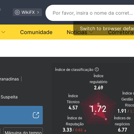
e
WikiFX
Switch to browser defa
Comunidade
Notícias
Corretora
Índice de classificação
Índice
ranadinas
|
regulatório
2.69
Índice 
Índice
 Suspeita
Gestão
Técnico
os suspeita
Risc
1.72
4.57
to
1.91
/
1.
Índice de
Índices de
Reputação
negócios
3.33
6.77
/
0.83
Máquina do tempo