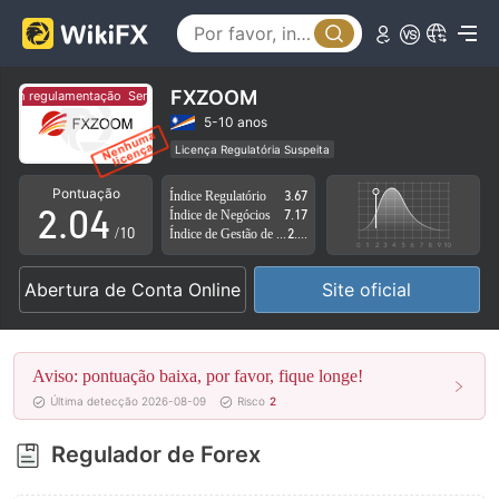
0
1
FXZOOM
em regulamentação
Sem regulamentação
0
2
5-10 anos
Licença Regulatória Suspeita
1
3
Região de negócios suspeita
Risco potencial alto
Pontuação
Índice Regulatório
3.67
2
.
0
4
Índice de Negócios
7.17
/10
Índice de Gestão de Risco
2.83
3
1
5
Abertura de Conta Online
Site oficial
4
2
6
5
3
7
Aviso: pontuação baixa, por favor, fique longe!
6
4
8
Última detecção 2026-08-09
Risco
2
7
5
9
Regulador de Forex
8
6