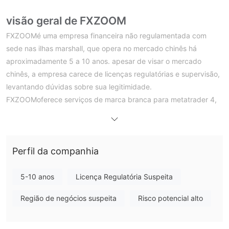
visão geral de FXZOOM
FXZOOMé uma empresa financeira não regulamentada com
sede nas ilhas marshall, que opera no mercado chinês há
aproximadamente 5 a 10 anos. apesar de visar o mercado
chinês, a empresa carece de licenças regulatórias e supervisão,
levantando dúvidas sobre sua legitimidade.
FXZOOMoferece serviços de marca branca para metatrader 4,
mas fornece informações limitadas sobre ativos negociáveis,
tipos de conta, depósitos mínimos, alavancagem, spreads,
localizações de escritórios, suporte ao cliente, conteúdo
Perfil da companhia
educacional e bônus. além disso, sua página inicial está
indisponível desde 2020, redirecionando para godaddy e
sugerindo possíveis problemas de credibilidade.
5-10 anos
Licença Regulatória Suspeita
Regulamento
Região de negócios suspeita
Risco potencial alto
FXZOOMopera sem quaisquer licenças regulatórias ou
supervisão, tornando-se uma entidade não