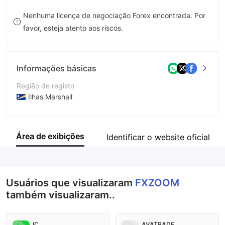
9
7
Nenhuma licença de negociação Forex encontrada. Por
favor, esteja atento aos riscos.
8
9
Informações básicas
Região de registo
Ilhas Marshall
Anos de operação
5-10 anos
Área de exibições
Identificar o website oficial
Empresa
FXZOOM Limited
Usuários que visualizaram
FXZOOM
também visualizaram..
IC
AVATRADE