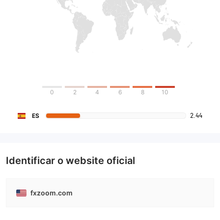
0
2
4
6
8
10
2.44
ES
Identificar o website oficial
fxzoom.com