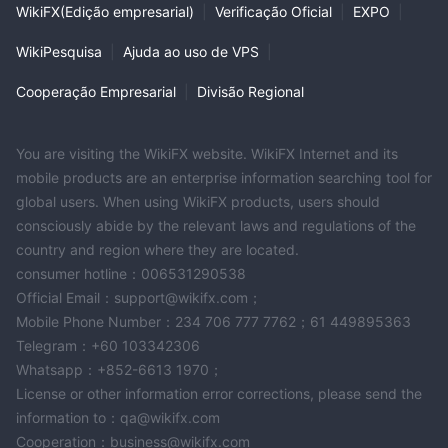
WikiFX(Edição empresarial)
|
Verificação Oficial
|
EXPO
|
dificuldade para entender os recursos e benefícios associados
ao uso desta empresa em relação a outros concorrentes. Da
WikiPesquisa
|
Ajuda ao uso de VPS
|
mesma forma, a ausência de informações de depósito mínimo
deixa os clientes incertos sobre o compromisso financeiro
Cooperação Empresarial
|
Divisão Regional
necessário para abrir uma conta.
a alavancagem é um aspecto importante da negociação forex,
You are visiting the WikiFX website. WikiFX Internet and its
e sua ausência no site pode deixar os clientes inseguros sobre o
mobile products are an enterprise information searching tool for
nível de risco e os retornos potenciais associados às suas
global users. When using WikiFX products, users should
negociações. da mesma forma, a falta de informações sobre os
consciously abide by the relevant laws and regulations of the
spreads, que se referem à diferença entre os preços de compra
country and region where they are located.
e venda, pode tornar difícil para os clientes avaliar o custo de
consumer hotline：006531290538
seus negócios e comparar FXZOOM 's ofertas com outros
Official Email：support@wikifx.com；
corretores.
Mobile Phone Number：234 706 777 7762；61 449895363
Telegram：+60 103342306
Depósito e Retirada
Whatsapp：+852-6613 1970；
FXZOOMoferece uma variedade de métodos de depósito e
License or other information error corrections, please send the
retirada para facilitar as transações financeiras. os métodos de
information to：qa@wikifx.com
depósito e saque disponíveis incluem opções populares como
Cooperation：business@wikifx.com