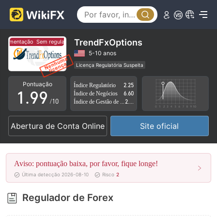
4
4
5
5
6
6
TrendFxOptions
ulamentação
Sem regulamentação
7
7
5-10 anos
Licença Regulatória Suspeita
0
8
8
Região de negócios suspeita
Risco potencial alto
Pontuação
Índice Regulatório
2.25
1
.
9
9
Índice de Negócios
6.60
/10
Índice de Gestão de Risco
2.83
2
Abertura de Conta Online
Site oficial
3
4
Aviso: pontuação baixa, por favor, fique longe!
5
Última detecção 2026-08-10
Risco
2
6
Regulador de Forex
7