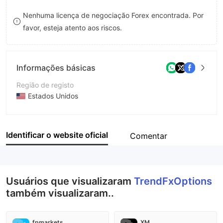
8
Nenhuma licença de negociação Forex encontrada. Por
favor, esteja atento aos riscos.
9
Informações básicas
Região de registo
Estados Unidos
Anos de operação
5-10 anos
Identificar o website oficial
Comentar
Empresa
TrendFxOptions
Usuários que visualizaram
TrendFxOptions
também visualizaram..
fpmarkets
XM