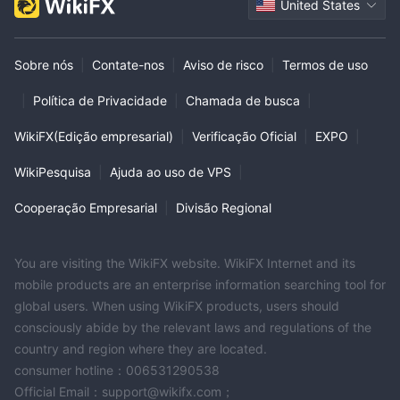
United States
Sobre nós
|
Contate-nos
|
Aviso de risco
|
Termos de uso
|
Política de Privacidade
|
Chamada de busca
|
WikiFX(Edição empresarial)
|
Verificação Oficial
|
EXPO
|
WikiPesquisa
|
Ajuda ao uso de VPS
|
Cooperação Empresarial
|
Divisão Regional
You are visiting the WikiFX website. WikiFX Internet and its
mobile products are an enterprise information searching tool for
global users. When using WikiFX products, users should
consciously abide by the relevant laws and regulations of the
country and region where they are located.
consumer hotline：006531290538
Official Email：support@wikifx.com；