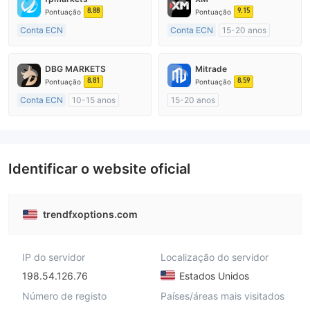
8.88
9.15
Pontuação
Pontuação
Conta ECN
Conta ECN
15-20 anos
Mais de 20 anos
Austrália Regulamento
Austrália Regulamento
Market Marketing (MM)
DBG MARKETS
Mitrade
Market Marketing (MM)
Etiqueta principal MT4
8.81
8.59
Pontuação
Pontuação
Etiqueta principal MT4
Conta ECN
10-15 anos
15-20 anos
Austrália Regulamento
Austrália Regulamento
Market Marketing (MM)
Market Marketing (MM)
Etiqueta principal MT4
Autopesquisa
Identificar o website oficial
trendfxoptions.com
IP do servidor
Localização do servidor
198.54.126.76
Estados Unidos
Número de registo
Países/áreas mais visitados