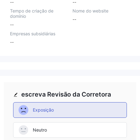
--
--
Tempo de criação de
Nome do website
domínio
--
--
Empresas subsidiárias
--
escreva Revisão da Corretora
Exposição
Neutro