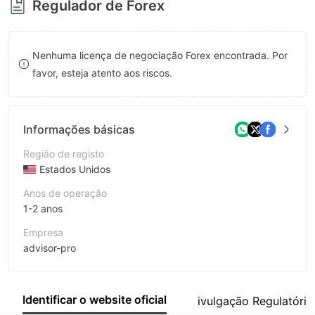
Regulador de Forex
8
7
9
8
Nenhuma licença de negociação Forex encontrada. Por
9
favor, esteja atento aos riscos.
Informações básicas
Região de registo
Estados Unidos
Anos de operação
1-2 anos
Empresa
advisor-pro
Abreviação
ADVISORPRO
Identificar o website oficial
ivulgação Regulatória
Funcionário da empresa