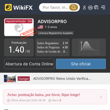
0
1
ADVISORPRO
em regulamentação
Sem regulamentação
2
1-2 anos
Licença Regulatória Suspeita
0
3
Região de negócios suspeita
Risco potencial alto
Pontuação
Índice Regulatório
2.19
1
.
4
0
Índice de Negócios
4.50
/10
Índice de Gestão de Risco
0.98
2
5
1
Abertura de Conta Online
Site oficial
3
6
2
4
7
3
ADVISORPRO Reino Unido Verificado: Nenhuma Presença Física Encontrada
Danger
5
8
4
Aviso: pontuação baixa, por favor, fique longe!
6
9
5
Última detecção 2026-08-06
Risco
3
7
6