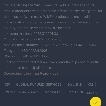
You are visiting the WikiFX website. WikiFX Internet and its
mobile products are an enterprise information searching tool for
global users. When using WikiFX products, users should
consciously abide by the relevant laws and regulations of the
country and region where they are located.
consumer hotline：006531290538
Official Email：support@wikifx.com；
Mobile Phone Number：234 706 777 7762；61 449895363
Telegram：+60 103342306
Whatsapp：+852-6613 1970；
License or other information error corrections, please send the
information to：qa@wikifx.com
Cooperation：business@wikifx.com
CFI
GLOBAL FUTURES SERVICES
BlackBull
XM
Warren Bowie & Smith
MoneyProX
PINAKINE
Mais
Galileo FX
1Prime options
1stepFx
UCMarkets