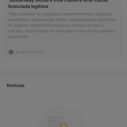
 Goldenway Global é uma fraude e uma fraude 
licenciada legítima 
 Eles adotaram os seguintes comportamentos: negócios 
encobertos, negociações falsas, desligamentos arbitrários 
do sistema, interferência reversa, nenhum acesso à 
retirada, dados falsos do mercado e conexão fraudulenta 
ao servidor. 
2019-12-17 00:31
Notícias