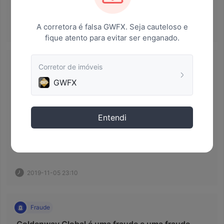
**** 1226 
A corretora é falsa GWFX. Seja cauteloso e
2020-11-23 23:47
fique atento para evitar ser enganado.
Fraude
Corretor de imóveis
 O depósito não foi processado na conta. 
GWFX
 O software, com nomes completos, incluindo Goldenway 
Global , Goldenway Global e Goldenway, não processa o 
depósito dos clientes. 
Entendi
2019-11-05 23:10
Fraude