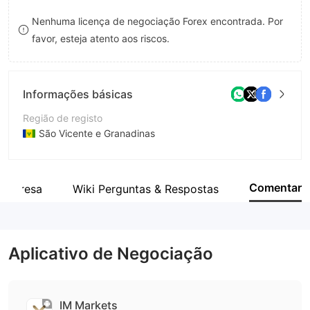
8
7
Nenhuma licença de negociação Forex encontrada. Por
favor, esteja atento aos riscos.
9
8
9
Informações básicas
Região de registo
São Vicente e Granadinas
Anos de operação
2-5 anos
Comentar
empresa
Wiki Perguntas & Respostas
Empresa
IM MARKETS LLC
Aplicativo de Negociação
IM Markets