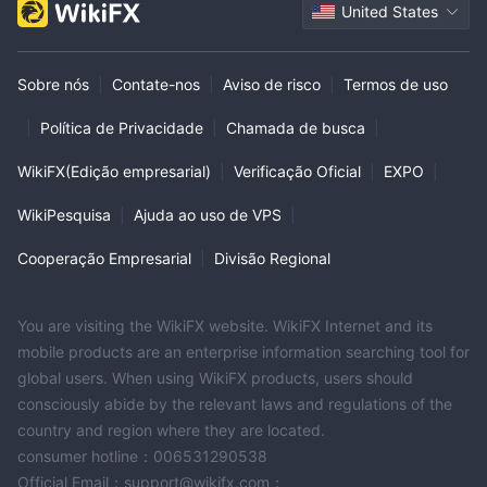
United States
Sobre nós
|
Contate-nos
|
Aviso de risco
|
Termos de uso
|
Política de Privacidade
|
Chamada de busca
|
WikiFX(Edição empresarial)
|
Verificação Oficial
|
EXPO
|
WikiPesquisa
|
Ajuda ao uso de VPS
|
Cooperação Empresarial
|
Divisão Regional
You are visiting the WikiFX website. WikiFX Internet and its
mobile products are an enterprise information searching tool for
global users. When using WikiFX products, users should
consciously abide by the relevant laws and regulations of the
country and region where they are located.
consumer hotline：006531290538
Official Email：support@wikifx.com；