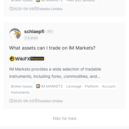
Broker Issues
IM MARKETS
Fees and Spreads
may widen during periods of high volatility, so I would
2025-06-09
Estados Unidos
always check the latest rates before executing any
trades.
schlaepfi
1-2 anos
What assets can I trade on IM Markets?
WikiFX
Resposta
IM Markets provides a wide selection of tradable
instruments, including forex, commodities, and
cryptocurrencies. I appreciate the variety as it allows me
Broker Issues
IM MARKETS
Leverage
Platform
Account
to diversify my portfolio. However, the platform doesn’t
Instruments
support stocks or ETFs, which limits some of my trading
2025-06-03
Estados Unidos
options if I’m looking for broader asset classes.
Não há mais