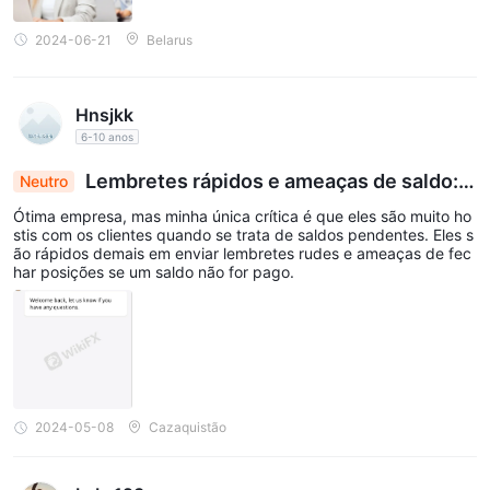
2024-06-21
Belarus
Hnsjkk
6-10 anos
Lembretes rápidos e ameaças de saldo: F
Neutro
alta de amizade com o cliente no tratamento da d
Ótima empresa, mas minha única crítica é que eles são muito ho
ívida
stis com os clientes quando se trata de saldos pendentes. Eles s
ão rápidos demais em enviar lembretes rudes e ameaças de fec
har posições se um saldo não for pago.
2024-05-08
Cazaquistão