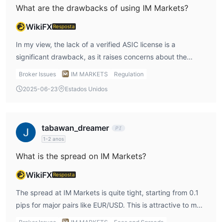
What are the drawbacks of using IM Markets?
WikiFX
Resposta
In my view, the lack of a verified ASIC license is a
significant drawback, as it raises concerns about the
platform’s trustworthiness. Additionally, the absence of
Broker Issues
IM MARKETS
Regulation
MT4/MT5 support is disappointing, as I prefer these
2025-06-23
Estados Unidos
platforms for their advanced features. The high leverage
(up to 1:1000) can also be risky if not managed carefully.
tabawan_dreamer
1-2 anos
What is the spread on IM Markets?
WikiFX
Resposta
The spread at IM Markets is quite tight, starting from 0.1
pips for major pairs like EUR/USD. This is attractive to me
as it helps reduce my trading costs. However, spreads