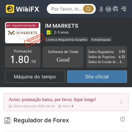
3
4
5
IM MARKETS
Sem regulamentação
Sem regulamentação
6
2-5 anos
Licença Regulatória Suspeita
Autopesquisa
0
7
Região de negócios suspeita
Pontuação
Software de Trade
Índice Regulatório
3.95
Austrália Representante Autorizado (AR) Revogado
1
.
8
0
Índice de Negócios
6.25
Good
Risco potencial alto
/10
Índice de Gestão de Risco
2.11
2
9
1
Máquina do tempo
Site oficial
3
2
4
3
Aviso: pontuação baixa, por favor, fique longe!
5
4
Última detecção 2026-08-09
Risco
3
6
5
Regulador de Forex
7
6