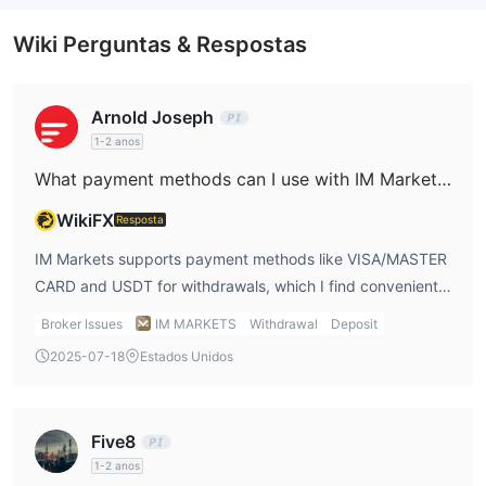
instantaneamente criptomoedas em suas contas na plataforma
Wiki Perguntas & Respostas
em dinheiro e transfiram para seus cartões bancários pessoais,
VISA/MASTER CARD e USDT
como
.
Arnold Joseph
1-2 anos
What payment methods can I use with IM Markets?
WikiFX
Resposta
IM Markets supports payment methods like VISA/MASTER
CARD and USDT for withdrawals, which I find convenient.
However, I would have liked to see more payment options
Broker Issues
IM MARKETS
Withdrawal
Deposit
for global traders. The $5 withdrawal fee is also something
2025-07-18
Estados Unidos
I need to factor into my decisions when transferring funds.
Five8
1-2 anos