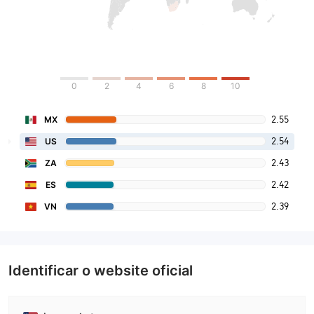
0
2
4
6
8
10
2.55
MX
2.54
US
2.43
ZA
2.42
ES
2.39
VN
Identificar o website oficial