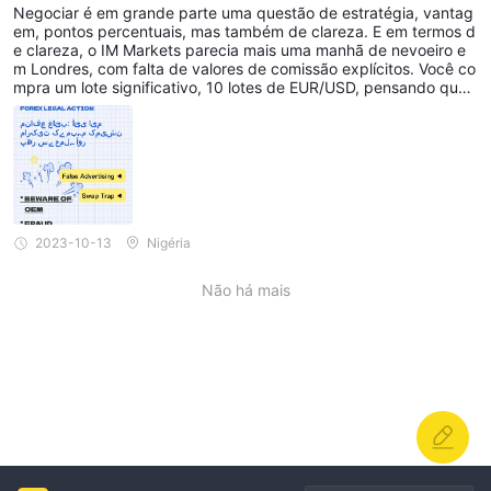
sões da IM Markets Atinge os Traders Durament
Negociar é em grande parte uma questão de estratégia, vantag
e
em, pontos percentuais, mas também de clareza. E em termos d
e clareza, o IM Markets parecia mais uma manhã de nevoeiro e
m Londres, com falta de valores de comissão explícitos. Você co
mpra um lote significativo, 10 lotes de EUR/USD, pensando que
calculou todos os custos com as informações mínimas e vagas s
obre comissões fornecidas pela IM Markets. Sua negociação oc
orre conforme planejado e você está prevendo um lucro substan
cial. Você fecha a negociação, sentindo-se como um guerreiro vi
torioso enquanto espera que os lucros reflitam em sua conta. E e
ntão, bam! Do nada, uma parte significativa do seu lucro é corta
da como comissão.
2023-10-13
Nigéria
Não há mais