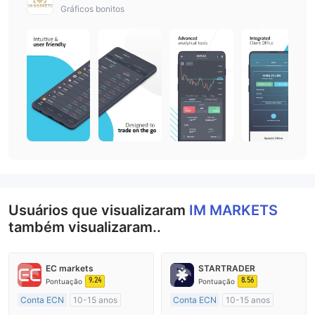
Gráficos bonitos
Usuários que visualizaram
IM MARKETS
também visualizaram..
EC markets
STARTRADER
9.24
8.56
Pontuação
Pontuação
Conta ECN
10-15 anos
Conta ECN
10-15 anos