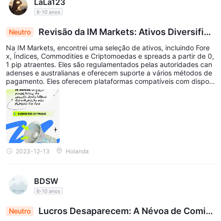
LaLa123
6-10 anos
Revisão da IM Markets: Ativos Diversifica
Neutro
dos, Spreads Ajustados, mas Falta de Transparê
Na IM Markets, encontrei uma seleção de ativos, incluindo Fore
ncia na Conta
x, Índices, Commodities e Criptomoedas e spreads a partir de 0,
1 pip atraentes. Eles são regulamentados pelas autoridades can
adenses e australianas e oferecem suporte a vários métodos de
pagamento. Eles oferecem plataformas compatíveis com disposi
tivos móveis e recursos educacionais. No entanto, a falta de clar
eza sobre depósito mínimo, demonstração e contas islâmicas m
e preocupa.
2023-12-13
Holanda
BDSW
6-10 anos
Lucros Desaparecem: A Névoa de Comis
Neutro