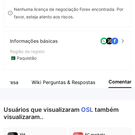
9
7
Nenhuma licença de negociação Forex encontrada. Por
favor, esteja atento aos riscos.
8
9
Informações básicas
Região de registo
Paquistão
Anos de operação
5-10 anos
Comentar
empresa
Wiki Perguntas & Respostas
Empresa
Oriental Securities (Pvt.) Ltd.
Usuários que visualizaram
OSL
também
visualizaram..
XM
EC markets