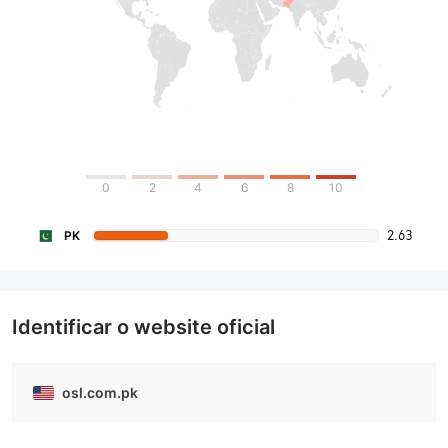
0
2
4
6
8
10
2.63
PK
Identificar o website oficial
osl.com.pk