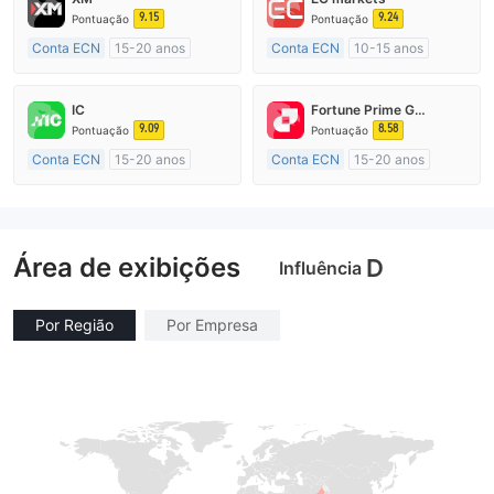
9.15
9.24
Pontuação
Pontuação
Conta ECN
15-20 anos
Conta ECN
10-15 anos
Austrália Regulamento
Austrália Regulamento
Market Marketing (MM)
Market Marketing (MM)
IC
Fortune Prime Global
Etiqueta principal MT4
Etiqueta principal MT4
9.09
8.58
Pontuação
Pontuação
Conta ECN
15-20 anos
Conta ECN
15-20 anos
Austrália Regulamento
Austrália Regulamento
Market Marketing (MM)
Market Marketing (MM)
Etiqueta principal MT4
Etiqueta principal MT4
Área de exibições
D
Influência
Por Região
Por Empresa