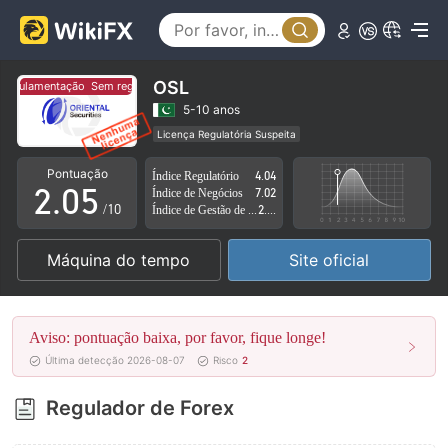
0
1
2
OSL
egulamentação
Sem regulamentação
0
3
5-10 anos
Licença Regulatória Suspeita
1
4
Região de negócios suspeita
Risco potencial alto
Pontuação
Índice Regulatório
4.04
2
.
0
5
Índice de Negócios
7.02
/10
Índice de Gestão de Risco
2.88
3
1
6
Máquina do tempo
Site oficial
4
2
7
5
3
8
Aviso: pontuação baixa, por favor, fique longe!
6
4
9
Última detecção 2026-08-07
Risco
2
7
5
Regulador de Forex
8
6