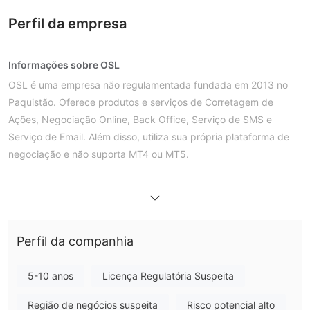
Perfil da empresa
Informações sobre OSL
OSL é uma empresa não regulamentada fundada em 2013 no
Paquistão. Oferece produtos e serviços de Corretagem de
Ações, Negociação Online, Back Office, Serviço de SMS e
Serviço de Email. Além disso, utiliza sua própria plataforma de
negociação e não suporta MT4 ou MT5.
Prós e Contras
OSL é Legítimo?
regulamentações atualmente
No. OSL não possui
. Por
favor, esteja ciente do risco!
Perfil da companhia
O que posso negociar na OSL?
5-10 anos
Licença Regulatória Suspeita
Plataforma de Negociação
OSL oferece uma plataforma de negociação disponível em
Região de negócios suspeita
Risco potencial alto