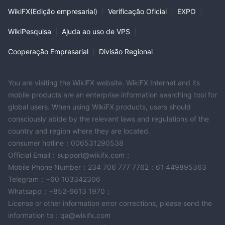
WikiFX(Edição empresarial)
|
Verificação Oficial
|
EXPO
|
vários instrumentos de investimento, como commodities,
moedas, ações ou índices, proporcionando oportunidades de
WikiPesquisa
|
Ajuda ao uso de VPS
|
investimento diversificadas para os traders.
Cooperação Empresarial
|
Divisão Regional
Tipos de Conta
Standard,
SeguroFX oferece quatro tipos de conta:
You are visiting the WikiFX website. WikiFX Internet and its
Premium, Platinum e VIP
. Todas as contas contam com
mobile products are an enterprise information searching tool for
suporte ao cliente 24/5.
global users. When using WikiFX products, users should
Métodos de Depósito e Retirada
consciously abide by the relevant laws and regulations of the
country and region where they are located.
SeguroFX oferece métodos de pagamento convenientes e
consumer hotline：006531290538
eficientes para facilitar transações sem problemas para os
Official Email：support@wikifx.com；
traders. Para aqueles que utilizam cartões de crédito, SeguroFX
Mobile Phone Number：234 706 777 7762；61 449895363
cartões de crédito
aceita a maioria dos principais
. Ao
Telegram：+60 103342306
depositar fundos via cartão de crédito, sua conta de
Whatsapp：+852-6613 1970；
negociação é creditada imediatamente, permitindo que você
License or other information error corrections, please send the
abra posições na plataforma quase instantaneamente. Além
information to：qa@wikifx.com
eWallet
disso, SeguroFX suporta métodos de pagamento
, que