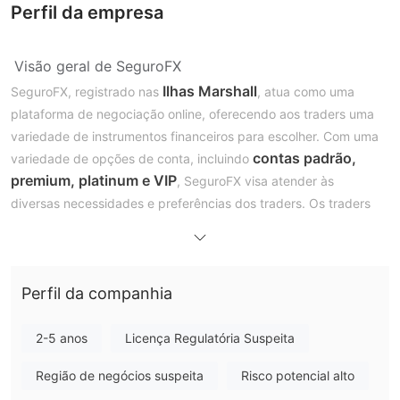
Perfil da empresa
Visão geral de SeguroFX
Ilhas Marshall
SeguroFX, registrado nas
, atua como uma
plataforma de negociação online, oferecendo aos traders uma
variedade de instrumentos financeiros para escolher. Com uma
contas padrão,
variedade de opções de conta, incluindo
premium, platinum e VIP
, SeguroFX visa atender às
diversas necessidades e preferências dos traders. Os traders
têm acesso a uma ampla gama de ativos negociáveis, incluindo
forex, ações, ações, commodities, índices, títulos e
ETPs (Exchange-Traded Products)
, permitindo uma ampla
Perfil da companhia
diversificação de portfólio. Apesar de sua flexibilidade e
acessibilidade, é crucial destacar que SeguroFX opera sem
supervisão regulatória.
2-5 anos
Licença Regulatória Suspeita
SeguroFX é legítimo?
Região de negócios suspeita
Risco potencial alto
SeguroFX não é regulamentado.