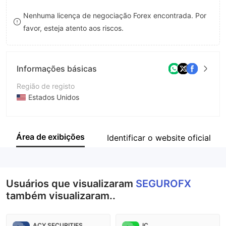
8
Nenhuma licença de negociação Forex encontrada. Por
favor, esteja atento aos riscos.
9
Informações básicas
Região de registo
Estados Unidos
Anos de operação
2-5 anos
Área de exibições
Identificar o website oficial
Empresa
Falcon Ltd
Usuários que visualizaram
SEGUROFX
também visualizaram..
ACY SECURITIES
IC