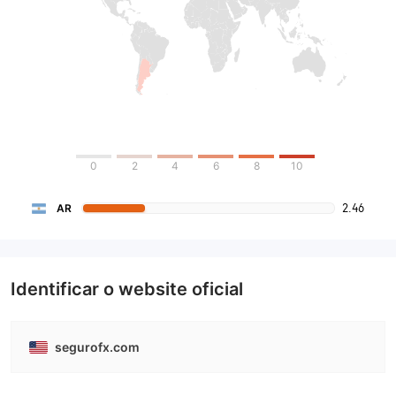
0
2
4
6
8
10
2.46
AR
Identificar o website oficial
segurofx.com