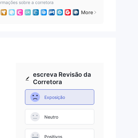
ormações sobre a corretora
More
da
escreva Revisão da
s
Corretora
Exposição
i
Neutro
de
ado
Positivos