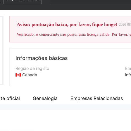
Aviso: pontuação baixa, por favor, fique longe!
2026-08
Verificado: o comerciante não possui uma licença válida. Por favor, es
Informações básicas
Região de registo
Em
Canada
in
Anos de operação
Nú
5-10 anos
+1
te oficial
Genealogia
Empresas Relacionadas
Empresa
Si
JQL MARKETS
ht