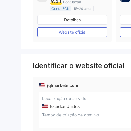
9.51
Pontuação
Conta ECN
15-20 anos
Austrália Regulamento
Detalhes
Market Marketing (MM)
Etiqueta principal MT4
Website oficial
Identificar o website oficial
jqlmarkets.com
Localização do servidor
Estados Unidos
Tempo de criação de domínio
--