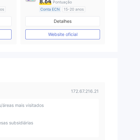
8.64
Pontuação
nos
Conta ECN
15-20 anos
Austrália Regulamento
Detalhes
Market Marketing (MM)
Etiqueta principal MT4
Website oficial
172.67.216.21
s/áreas mais visitados
sas subsidiárias