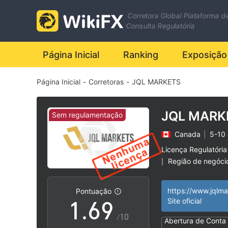
2
Corretora Global Plataforma d
0
3
Consulta Regulatória
1
4
Página Inicial
Ranking
Exposição
Página Inicial
-
Corretoras
-
JQL MARKETS
2
5
3
6
JQL MARK
Sem regulamentação
Canada
|
5-10
4
7
Licença Regulatória
Região de negóci
|
0
5
8
Risco potencial al
|
https://www.jqlma
Pontuação
1
.
6
9
Site oficial
/10
Abertura de Conta