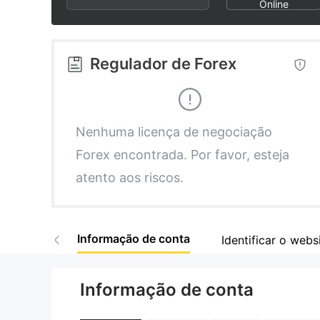
2
7
Online
3
8
Regulador de Forex
4
9
5
Nenhuma licença de negociação
Forex encontrada. Por favor, esteja
6
atento aos riscos.
7
Informação de conta
Identificar o websi
8
Informação de conta
9