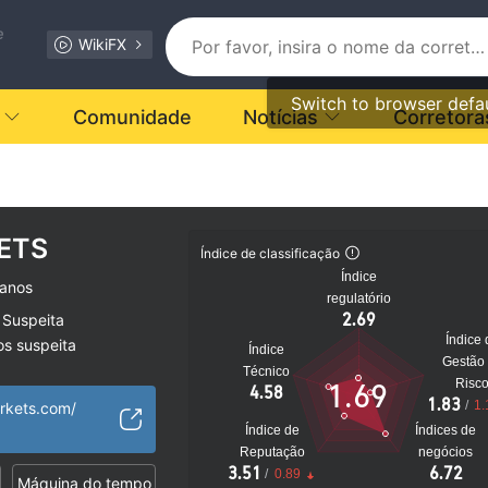
e
WikiFX
Switch to browser defa
Comunidade
Notícias
Corretora
ETS
Índice de classificação
Índice
 anos
regulatório
2.69
 Suspeita
Índice 
os suspeita
Índice
Gestão
to
Técnico
Risc
1.69
4.58
1.83
/
1.
rkets.com/
Índice de
Índices de
Reputação
negócios
3.51
6.72
/
0.89
Máquina do tempo