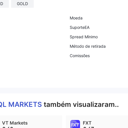
ND
GOLD
Moeda
SuporteEA
Spread Mínimo
Método de retirada
Comissões
QL MARKETS
também visualizaram..
VT Markets
FXT