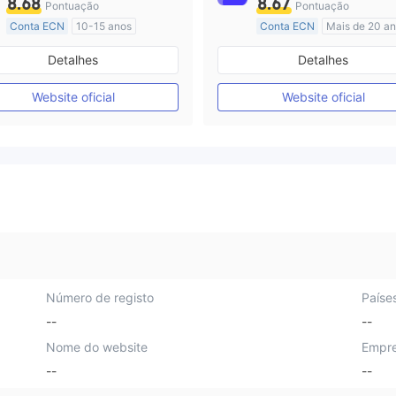
8.68
8.67
Pontuação
Pontuação
Conta ECN
10-15 anos
Conta ECN
Mais de 20 a
Austrália Regulamento
Austrália Regulamento
Detalhes
Detalhes
Market Marketing (MM)
Market Marketing (MM)
Etiqueta principal MT4
Etiqueta principal MT4
Website oficial
Website oficial
Número de registo
Paíse
--
--
Nome do website
Empre
--
--