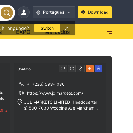
Português
Download
ult language?
Switch
s
EXPO
Mercados
Contato
+1 (236) 593-1080
de
https://www.jqlmarkets.com/
 de
JQL MARKETS LIMITED (Headquarter
o
s) 500-7030 Woobine Ave Markham,
19
On, Canada