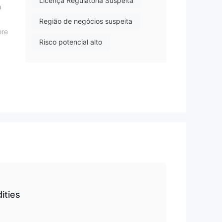
Licença Regulatória Suspeita
a
Região de negócios suspeita
ere
Risco potencial alto
os
s
ities
, o
e