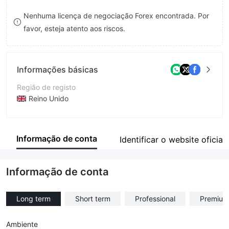
8
Nenhuma licença de negociação Forex encontrada. Por
favor, esteja atento aos riscos.
9
Informações básicas
Região de registo
Reino Unido
Anos de operação
1-2 anos
Informação de conta
Identificar o website oficial
Empresa
FxHub
Informação de conta
Long term
Short term
Professional
Premium
Ambiente