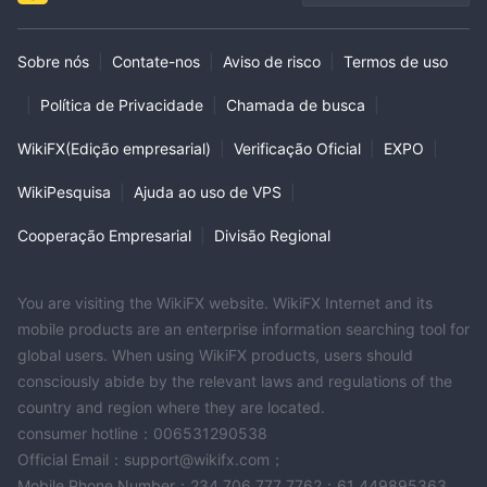
Sobre nós
|
Contate-nos
|
Aviso de risco
|
Termos de uso
|
Política de Privacidade
|
Chamada de busca
|
WikiFX(Edição empresarial)
|
Verificação Oficial
|
EXPO
|
WikiPesquisa
|
Ajuda ao uso de VPS
|
Cooperação Empresarial
|
Divisão Regional
You are visiting the WikiFX website. WikiFX Internet and its
mobile products are an enterprise information searching tool for
global users. When using WikiFX products, users should
consciously abide by the relevant laws and regulations of the
country and region where they are located.
consumer hotline：006531290538
Official Email：support@wikifx.com；
Mobile Phone Number：234 706 777 7762；61 449895363