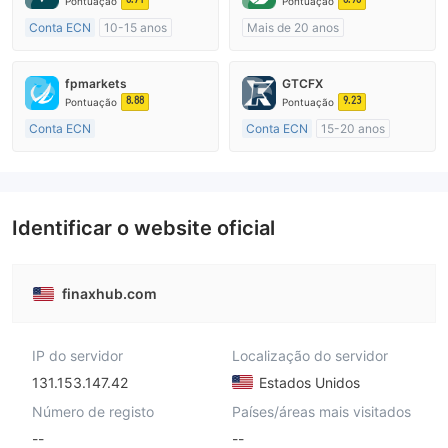
Pontuação
Pontuação
Conta ECN
10-15 anos
Mais de 20 anos
Austrália Regulamento
Austrália Regulamento
Market Marketing (MM)
Market Marketing (MM)
fpmarkets
GTCFX
Etiqueta principal MT4
cTrader
8.88
9.23
Pontuação
Pontuação
Conta ECN
Conta ECN
15-20 anos
Mais de 20 anos
Reino Unido Regulamento
Austrália Regulamento
Market Marketing (MM)
Market Marketing (MM)
Etiqueta principal MT4
Etiqueta principal MT4
Identificar o website oficial
finaxhub.com
IP do servidor
Localização do servidor
131.153.147.42
Estados Unidos
Número de registo
Países/áreas mais visitados
--
--