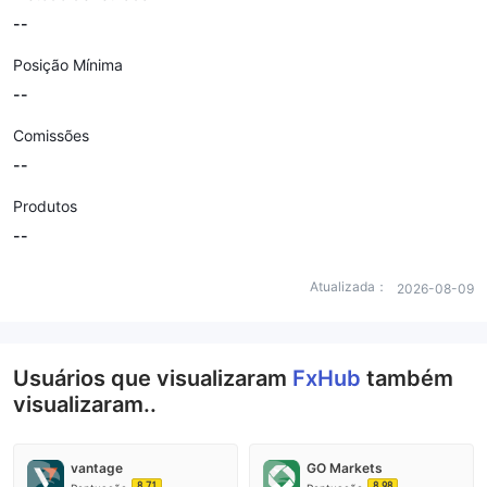
--
Posição Mínima
--
Comissões
--
Produtos
--
Atualizada：
2026-08-09
Usuários que visualizaram
FxHub
também
visualizaram..
vantage
GO Markets
8.71
8.98