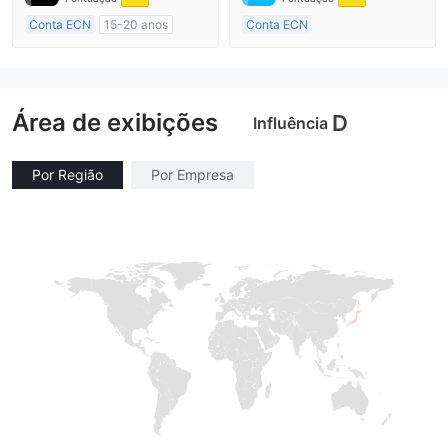
Conta ECN
15-20 anos
Conta ECN
Austrália Regulamento
Mais de 20 anos
Market Marketing (MM)
Austrália Regulamento
Etiqueta principal MT4
Market Marketing (MM)
Área de exibições
Etiqueta principal MT4
D
Influência
Por Região
Por Empresa