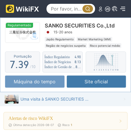
2
4
3
5
SANKO SECURITIES Co.,Ltd
4
0
6
Regulamentado
15-20 anos
5
1
7
Japão Regulamento
Market Marketing (MM)
Região de negócios suspeita
Risco potencial médio
6
2
8
Pontuação
Índice Regulatório
4.90
7
.
3
9
Índice de Negócios
8.13
/10
Índice de Gestão de Risco
8.32
8
4
Máquina do tempo
Site oficial
9
5
6
Uma visita à SANKO SECURITIES no Japão - Escritório Encontrado
7
Alertas de risco WikiFX
8
Última detecção 2026-08-07
Risco
1