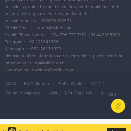
consciously abide by the relevant laws and regulations of the
country and region where they are located.
consumer hotline：006531290538
Official Email：support@wikifx.com；
Mobile Phone Number：234 706 777 7762；61 449895363
Telegram：+60 103342306
Whatsapp：+852-6613 1970；
License or other information error corrections, please send the
information to：qa@wikifx.com
Cooperation：business@wikifx.com
GKFX
BWG Markets
ProFin Wealth
QCG
Fizmo Fx Markets
LION
BFX TRADING
Kudo
Mais
EasyTrade
cginvest
TopstepFX
Finnix Group
BLUVOX
Trade With Bruce
Angel Markets
LBLV
TFX
Beowt FX
Realfxm
First Shanghai