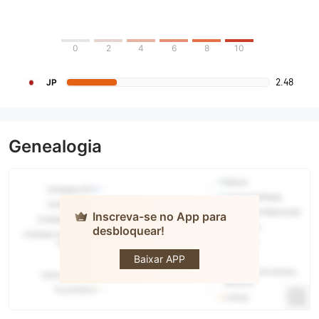
0
2
4
6
8
10
2.48
JP
Genealogia
Inscreva-se no App para
desbloquear!
SANKO
SECURITIES
Co.,Ltd
Baixar APP