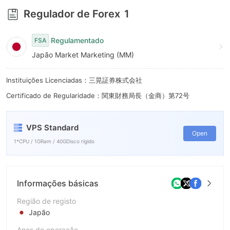
9
Regulador de Forex
1
Regulamentado
FSA
Japão Market Marketing (MM)
Instituições Licenciadas：三晃証券株式会社
Certificado de Regularidade：関東財務局長（金商）第72号
VPS Standard
Open
1*CPU / 1GRam / 40GDisco rígido
Informações básicas
Região de registo
Japão
Anos de operação