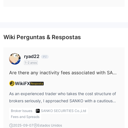
Wiki Perguntas & Respostas
ryad22
1-2 anos
Are there any inactivity fees associated with SANKO, and if they exist, what are the specific terms or requirements?
WikiFX
Resposta
As an experienced trader who takes the cost structure of
brokers seriously, I approached SANKO with a cautious
mindset, especially given my priorities around
Broker Issues
SANKO SECURITIES Co.,Ltd
transparency and avoiding unexpected fees. Based on all
Fees and Spreads
the information I was able to obtain, I found no publicly
2025-09-07
Estados Unidos