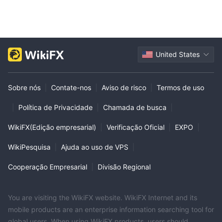
United States
Sobre nós
|
Contate-nos
|
Aviso de risco
|
Termos de uso
|
Política de Privacidade
|
Chamada de busca
|
WikiFX(Edição empresarial)
|
Verificação Oficial
|
EXPO
|
WikiPesquisa
|
Ajuda ao uso de VPS
|
Cooperação Empresarial
|
Divisão Regional
You are visiting the WikiFX website. WikiFX Internet and its
mobile products are an enterprise information searching tool for
global users. When using WikiFX products, users should