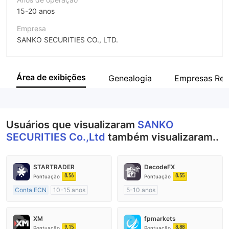
15-20 anos
Empresa
SANKO SECURITIES CO., LTD.
Abreviação
SANKO SECURITIES Co.,Ltd
Área de exibições
Genealogia
Empresas Rel
Funcionário da empresa
--
Usuários que visualizaram
SANKO
SECURITIES Co.,Ltd
também visualizaram..
STARTRADER
DecodeFX
8.56
8.55
Pontuação
Pontuação
Conta ECN
10-15 anos
5-10 anos
Austrália Regulamento
Austrália Regulamento
Market Marketing (MM)
Market Marketing (MM)
XM
fpmarkets
Etiqueta principal MT4
Etiqueta principal MT4
9.15
8.88
Pontuação
Pontuação