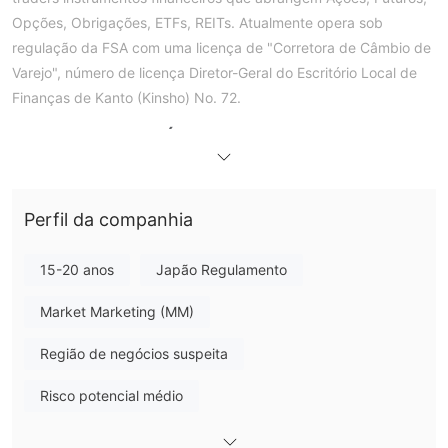
Opções, Obrigações, ETFs, REITs. Atualmente opera sob
regulação da FSA com uma licença de "Corretora de Câmbio de
Varejo", número de licença Diretor-Geral do Escritório Local de
Finanças de Kanto (Kinsho) No. 72.
Prós e Contras
É SANKO Legítimo?
Sim. SANKO possui licença da FSA para oferecer serviços.
O Que Posso Negociar na SANKO?
Perfil da companhia
Oferece Ações, Futuros, Opções, Obrigações, ETFs e REITs
15-20 anos
Japão Regulamento
Market Marketing (MM)
Região de negócios suspeita
Risco potencial médio