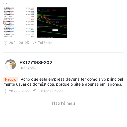
a.
2021-08-05
Tailândia
FX1271989302
6-10 anos
Acho que esta empresa deveria ter como alvo principal
Neutro
mente usuários domésticos, porque o site é apenas em japonês.
2023-02-23
Estados Unidos
Não há mais