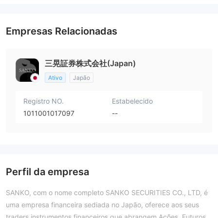
Empresas Relacionadas
三晃証券株式会社(Japan)
Ativo
Japão
Registro NO.
Estabelecido
1011001017097
--
Perfil da empresa
SANKO, com o nome completo SANKO SECURITIES CO., LTD, é
uma empresa financeira sediada no Japão, oferece aos seus
traders instrumentos financeiros que abrangem Ações, Futuros,