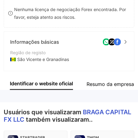
8
Nenhuma licença de negociação Forex encontrada. Por
favor, esteja atento aos riscos.
9
Informações básicas
Região de registo
São Vicente e Granadinas
Anos de operação
2-5 anos
Identificar o website oficial
Resumo da empresa
Empresa
BRAGA CAPITAL FX LLC
Usuários que visualizaram
BRAGA CAPITAL
FX LLC
também visualizaram..
STARTRADER
TMGM