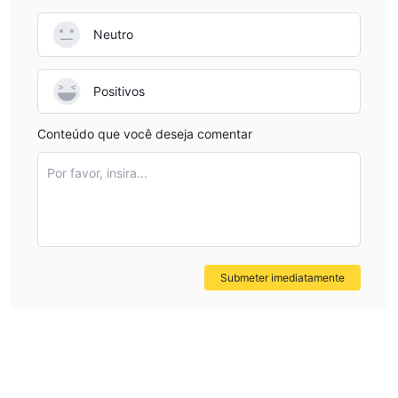
spreads competitivos a partir de 0.3 pips, o que pode ajudar a
Neutro
minimizar os custos de negociação para os usuários.
Alavancagem de até 1:100
: A plataforma oferece uma
alavancagem máxima de 1:100, permitindo que os traders
Positivos
controlem posições maiores com um investimento inicial menor.
Negociação móvel para conveniência
: Os traders podem
Conteúdo que você deseja comentar
acessar a plataforma e gerenciar suas negociações de qualquer
lugar usando o recurso de negociação móvel, oferecendo
Por favor, insira...
flexibilidade e conveniência.
Execução de ordens ultra-rápida
: A plataforma é projetada para
uma rápida execução de ordens, o que é crucial para
aproveitar oportunidades de mercado em tempo real.
Sistema Super PAMM para selecionar contas principais
: O
Submeter imediatamente
sistema Super PAMM permite que os usuários invistam em
contas de melhor desempenho, possibilitando ganhos
potenciais ao seguir traders bem-sucedidos.
Contras
Sem suporte telefônico ao cliente
: A BRAGA CAPITAL FX não