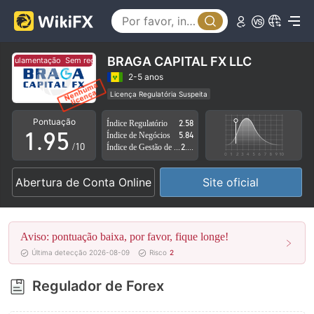
4
0
5
1
6
2
BRAGA CAPITAL FX LLC
regulamentação
Sem regulamentação
7
3
2-5 anos
Licença Regulatória Suspeita
0
8
4
Região de negócios suspeita
Risco potencial alto
Pontuação
Índice Regulatório
2.58
1
.
9
5
Índice de Negócios
5.84
/10
Índice de Gestão de Risco
2.72
2
6
Abertura de Conta Online
Site oficial
3
7
4
8
Aviso: pontuação baixa, por favor, fique longe!
5
9
Última detecção 2026-08-09
Risco
2
6
Regulador de Forex
7