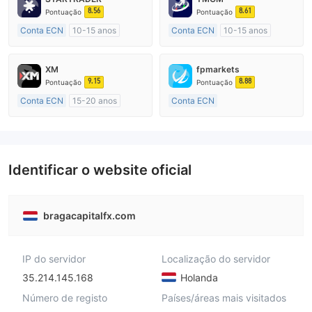
8.56
8.61
Pontuação
Pontuação
Conta ECN
10-15 anos
Conta ECN
10-15 anos
Austrália Regulamento
Austrália Regulamento
Market Marketing (MM)
Market Marketing (MM)
XM
fpmarkets
Etiqueta principal MT4
Etiqueta principal MT4
9.15
8.88
Pontuação
Pontuação
Conta ECN
15-20 anos
Conta ECN
Austrália Regulamento
Mais de 20 anos
Market Marketing (MM)
Austrália Regulamento
Etiqueta principal MT4
Market Marketing (MM)
Etiqueta principal MT4
Identificar o website oficial
bragacapitalfx.com
IP do servidor
Localização do servidor
35.214.145.168
Holanda
Número de registo
Países/áreas mais visitados