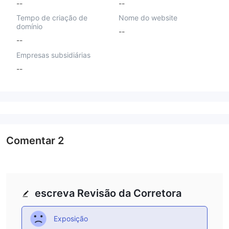
--
--
Tempo de criação de
Nome do website
domínio
--
--
Empresas subsidiárias
--
Comentar
2
escreva Revisão da Corretora
Exposição