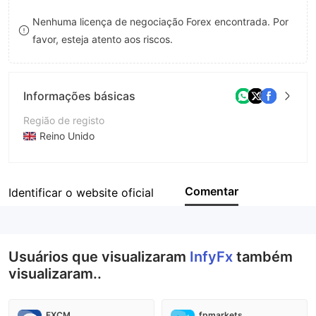
8
Nenhuma licença de negociação Forex encontrada. Por
favor, esteja atento aos riscos.
9
Informações básicas
Região de registo
Reino Unido
Anos de operação
5-10 anos
Comentar
Identificar o website oficial
Empresa
INFYFX LIMITED
Usuários que visualizaram
InfyFx
também
visualizaram..
FXCM
fpmarkets