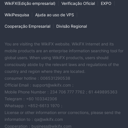
WikiFX(Edição empresarial)
|
Verificação Oficial
|
EXPO
|
WikiPesquisa
|
Ajuda ao uso de VPS
|
Cooperação Empresarial
|
Divisão Regional
You are visiting the WikiFX website. WikiFX Internet and its
mobile products are an enterprise information searching tool for
global users. When using WikiFX products, users should
consciously abide by the relevant laws and regulations of the
country and region where they are located.
consumer hotline：006531290538
Official Email：support@wikifx.com；
Mobile Phone Number：234 706 777 7762；61 449895363
Telegram：+60 103342306
Whatsapp：+852-6613 1970；
License or other information error corrections, please send the
information to：qa@wikifx.com
Cooperation：business@wikifx.com