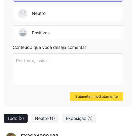
Neutro
Positivos
Conteúdo que você deseja comentar
Por favor, insira...
Submeter imediatamente
Tudo
(2)
Neutro
(1)
Exposição
(1)
FX2624088488