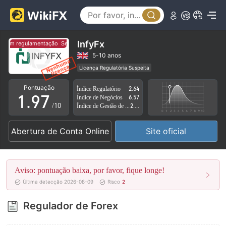
4
2
5
3
6
4
InfyFx
Sem regulamentação
Sem regulamentação
7
5
5-10 anos
Licença Regulatória Suspeita
0
8
6
Região de negócios suspeita
Risco potencial alto
Pontuação
Índice Regulatório
2.64
1
.
9
7
Índice de Negócios
6.57
/10
Índice de Gestão de Risco
2.73
2
8
Abertura de Conta Online
Site oficial
3
9
4
Aviso: pontuação baixa, por favor, fique longe!
5
Última detecção 2026-08-09
Risco
2
6
Regulador de Forex
7