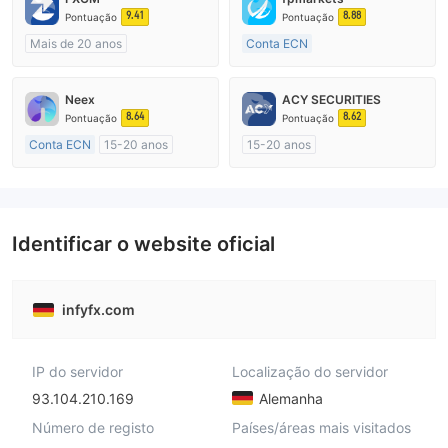
9.41
8.88
Pontuação
Pontuação
Mais de 20 anos
Conta ECN
Austrália Regulamento
Mais de 20 anos
Market Marketing (MM)
Austrália Regulamento
Neex
ACY SECURITIES
Etiqueta principal MT4
Market Marketing (MM)
8.64
8.62
Pontuação
Pontuação
Etiqueta principal MT4
Conta ECN
15-20 anos
15-20 anos
Austrália Regulamento
Austrália Regulamento
Market Marketing (MM)
Market Marketing (MM)
Etiqueta principal MT4
Etiqueta principal MT4
Identificar o website oficial
infyfx.com
IP do servidor
Localização do servidor
93.104.210.169
Alemanha
Número de registo
Países/áreas mais visitados