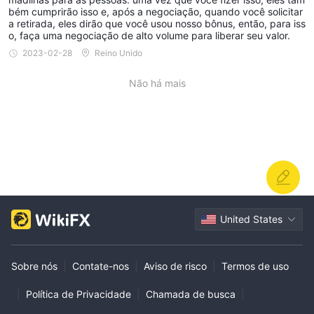
gora não consigo fazer login no novo site. Este é o pior pior cená
bém cumprirão isso e, após a negociação, quando você solicitar
rio, eu sofri.
a retirada, eles dirão que você usou nosso bônus, então, para iss
o, faça uma negociação de alto volume para liberar seu valor.
2023-02-28
Reino Unido
Não há mais
United States
Sobre nós
|
Contate-nos
|
Aviso de risco
|
Termos de uso
|
Política de Privacidade
|
Chamada de busca
|