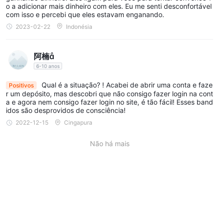
o a adicionar mais dinheiro com eles. Eu me senti desconfortável
com isso e percebi que eles estavam enganando.
2023-02-22
Indonésia
阿楠
6-10 anos
Qual é a situação? ! Acabei de abrir uma conta e faze
Positivos
r um depósito, mas descobri que não consigo fazer login na cont
a e agora nem consigo fazer login no site, é tão fácil! Esses band
idos são desprovidos de consciência!
2022-12-15
Cingapura
Não há mais