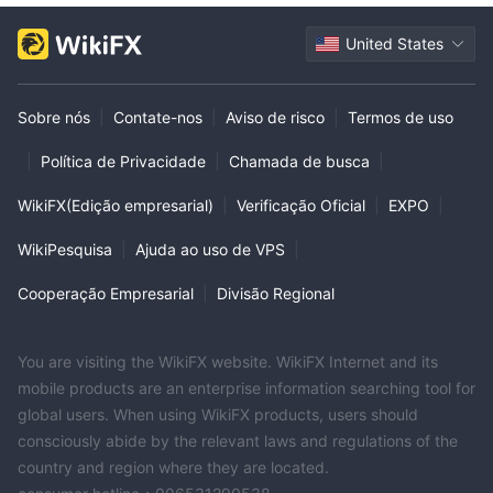
United States
Sobre nós
|
Contate-nos
|
Aviso de risco
|
Termos de uso
|
Política de Privacidade
|
Chamada de busca
|
WikiFX(Edição empresarial)
|
Verificação Oficial
|
EXPO
|
WikiPesquisa
|
Ajuda ao uso de VPS
|
Cooperação Empresarial
|
Divisão Regional
You are visiting the WikiFX website. WikiFX Internet and its
mobile products are an enterprise information searching tool for
global users. When using WikiFX products, users should
consciously abide by the relevant laws and regulations of the
country and region where they are located.