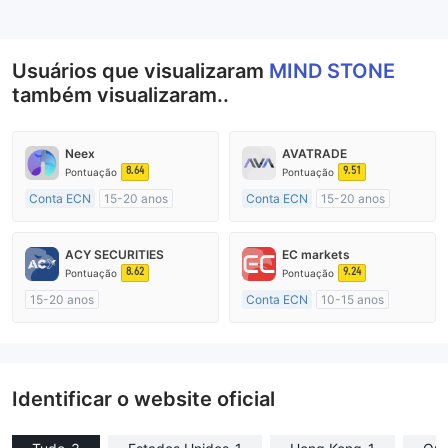
--
Usuários que visualizaram
MIND STONE
também visualizaram..
Neex
AVATRADE
8.64
9.51
Pontuação
Pontuação
Conta ECN
15-20 anos
Conta ECN
15-20 anos
Austrália Regulamento
Austrália Regulamento
Market Marketing (MM)
Market Marketing (MM)
ACY SECURITIES
EC markets
Etiqueta principal MT4
Etiqueta principal MT4
8.62
9.24
Pontuação
Pontuação
15-20 anos
Conta ECN
10-15 anos
Austrália Regulamento
Austrália Regulamento
Market Marketing (MM)
Market Marketing (MM)
Etiqueta principal MT4
Etiqueta principal MT4
Identificar o website oficial