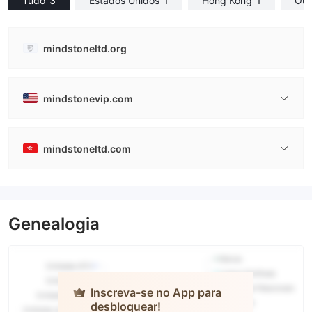
Tudo
3
Estados Unidos
1
Hong Kong
1
Out
mindstoneltd.org
mindstonevip.com
mindstoneltd.com
Genealogia
Inscreva-se no App para
desbloquear!
MIND