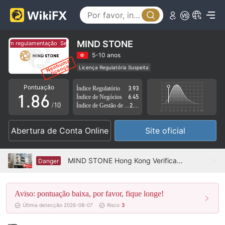
3
1
4
2
5
3
MIND STONE
Sem regulamentação
Sem regulamentação
6
4
5-10 anos
Licença Regulatória Suspeita
0
7
5
Região de negócios suspeita
Risco potencial alto
Pontuação
Índice Regulatório
3.93
1
.
8
6
Índice de Negócios
6.45
/10
Índice de Gestão de Risco
2.35
2
9
7
Abertura de Conta Online
Site oficial
3
8
4
9
MIND STONE Hong Kong Verificado: Não foi encontrada presença física
Danger
5
Aviso: pontuação baixa, por favor, fique longe!
6
Última detecção 2026-08-07
Risco
3
7