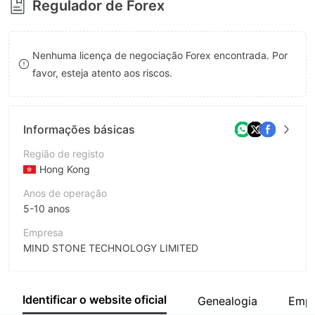
Regulador de Forex
8
9
Nenhuma licença de negociação Forex encontrada. Por
favor, esteja atento aos riscos.
Informações básicas
Região de registo
Hong Kong
Anos de operação
5-10 anos
Empresa
MIND STONE TECHNOLOGY LIMITED
Abreviação
MIND STONE
Identificar o website oficial
Genealogia
Empr
Funcionário da empresa