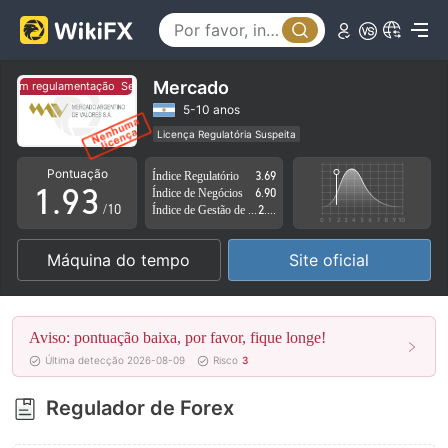
4
5
6
0
Mercado
Sem regulamentação
Sem regulamentação
7
1
5-10 anos
Licença Regulatória Suspeita
0
8
2
Região de negócios suspeita
Risco potencial alto
Pontuação
Índice Regulatório
3.69
1
.
9
3
Índice de Negócios
6.90
/10
Índice de Gestão de Risco
2.55
2
4
Máquina do tempo
Site oficial
3
5
4
6
Aviso: pontuação baixa, por favor, fique longe!
5
7
Última detecção 2026-08-09
Risco
3
6
8
Regulador de Forex
7
9