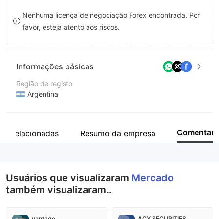
8
Nenhuma licença de negociação Forex encontrada. Por
favor, esteja atento aos riscos.
9
Informações básicas
Região de registo
Argentina
Anos de operação
5-10 anos
Comentar
as Relacionadas
Resumo da empresa
Empresa
Mercado Argentino de Valores S.A..
Usuários que visualizaram
Mercado
também visualizaram..
vantage
ACY SECURITIES