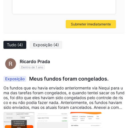
Recursos educacionais limitados:
Mercado pode ter
recursos educacionais limitados disponíveis para os usuários.
Isso pode dificultar para investidores iniciantes adquirir o
Submeter imediatamente
conhecimento e as habilidades necessárias para tomar
decisões de investimento informadas. O acesso a materiais
educacionais abrangentes poderia ajudar os usuários a navegar
Tudo
(4)
Exposição
(4)
de forma mais eficaz pelas complexidades dos mercados
financeiros.
Não disponível em alguns países ou regiões:
Ricardo Prada
Outra
Dentro de 1 ano
limitação de Mercado é que ela pode não estar disponível em
todos os países ou regiões. Isso pode restringir o acesso para
Meus fundos foram congelados.
Exposição
usuários em potencial que estão localizados em áreas onde
Os fundos que eu havia enviado anteriormente via Nequi para u
Mercado não opera. Limitações de disponibilidade podem
ma das tarefas foram congelados, e quando tentei sacar os fund
dificultar o alcance da plataforma e sua acessibilidade a um
os, foi dito que eles haviam sido congelados pelo controle de ris
co e eu não podia fazer nada. Anteriormente, os fundos haviam
público mais amplo.
sido enviados, mas os atuais foram cancelados. Anexei a compr
ovação.
Serviços
Mercado oferece uma variedade de ativos de negociação,