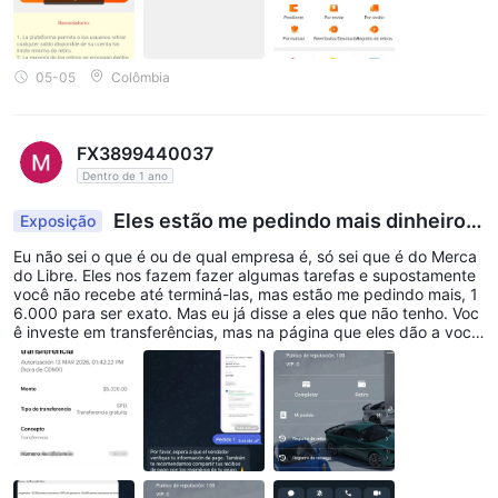
MAV
incluindo
(Mercado de Ações da Argentina) produtos,
projetados especificamente para produtos não padronizados,
com foco em PMEs e economias regionais. Esses produtos
05-05
Colômbia
visam fornecer novas alternativas de negócios para corretores
e investidores, promovendo o crescimento e o desenvolvimento
FX3899440037
nesses setores.
Dentro de 1 ano
investimento
O
em produtos listados no MAV é facilitado por
Agentes Membros, que desempenham um papel crucial na
Eles estão me pedindo mais dinheiro p
Exposição
conexão de investidores com empresas em expansão. O MAV
ara acessar meus fundos
Eu não sei o que é ou de qual empresa é, só sei que é do Merca
desenvolve segmentos exclusivos adaptados às necessidades
do Libre. Eles nos fazem fazer algumas tarefas e supostamente
dessas empresas, oferecendo oportunidades de investimento e
você não recebe até terminá-las, mas estão me pedindo mais, 1
6.000 para ser exato. Mas eu já disse a eles que não tenho. Voc
contribuindo para a expansão geral do mercado.
ê investe em transferências, mas na página que eles dão a você,
financiamento
Além disso, Mercado facilita oportunidades de
onde supostamente meus fundos estão, não consigo acessar o
dinheiro. Ajuda, por favor.
para pequenas e médias empresas, conectando-as a uma
ampla comunidade de investidores. Através de instrumentos e
produtos personalizados, adaptados aos requisitos específicos
de cada região, as empresas podem acessar financiamento
para melhorar seu capital produtivo e apoiar suas iniciativas de