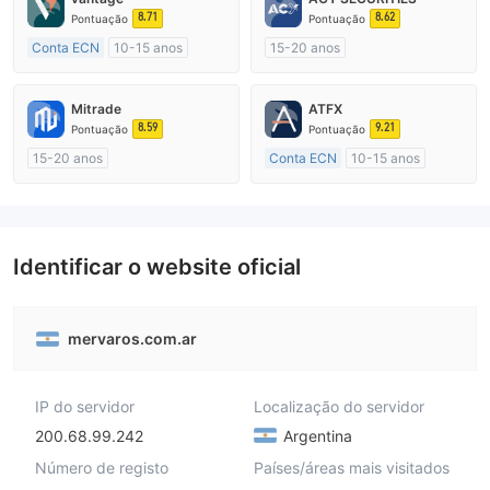
8.71
8.62
Pontuação
Pontuação
Conta ECN
10-15 anos
15-20 anos
Austrália Regulamento
Austrália Regulamento
Market Marketing (MM)
Market Marketing (MM)
Mitrade
ATFX
Etiqueta principal MT4
Etiqueta principal MT4
8.59
9.21
Pontuação
Pontuação
15-20 anos
Conta ECN
10-15 anos
Austrália Regulamento
Austrália Regulamento
Market Marketing (MM)
Market Marketing (MM)
Autopesquisa
Etiqueta principal MT4
Identificar o website oficial
mervaros.com.ar
IP do servidor
Localização do servidor
200.68.99.242
Argentina
Número de registo
Países/áreas mais visitados