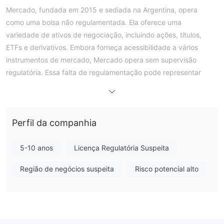
Mercado, fundada em 2015 e sediada na Argentina, opera
como uma bolsa não regulamentada. Ela oferece uma
variedade de ativos de negociação, incluindo ações, títulos,
ETFs e derivativos. Embora forneça acessibilidade a vários
instrumentos de mercado, Mercado opera sem supervisão
regulatória. Essa falta de regulamentação pode representar
riscos potenciais para os traders, incluindo proteções legais e
supervisão limitadas.
No entanto, a plataforma facilita o suporte ao cliente por
Perfil da companhia
telefone, fornecendo assistência aos usuários. Apesar de suas
vantagens em oferecer uma ampla variedade de ativos de
negociação, os usuários em potencial devem considerar a
5-10 anos
Licença Regulatória Suspeita
ausência de regulamentação ao decidir se envolver com
Região de negócios suspeita
Risco potencial alto
Mercado.
Mercado é Legítimo ou uma Fraude?
Mercado opera sem regulamentação de qualquer autoridade
governante, o que pode afetar a transparência e a supervisão