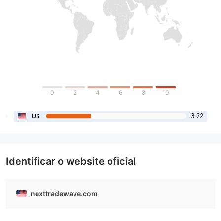
0
2
4
6
8
10
3.22
US
Identificar o website oficial
nexttradewave.com