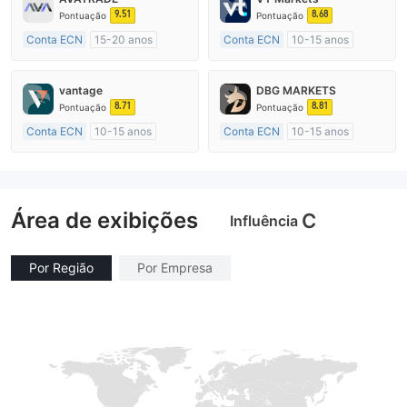
9.51
8.68
Pontuação
Pontuação
Conta ECN
15-20 anos
Conta ECN
10-15 anos
Austrália Regulamento
Austrália Regulamento
Market Marketing (MM)
Market Marketing (MM)
vantage
DBG MARKETS
Etiqueta principal MT4
Etiqueta principal MT4
8.71
8.81
Pontuação
Pontuação
Conta ECN
10-15 anos
Conta ECN
10-15 anos
Austrália Regulamento
Austrália Regulamento
Market Marketing (MM)
Market Marketing (MM)
Etiqueta principal MT4
Etiqueta principal MT4
Área de exibições
C
Influência
Por Região
Por Empresa