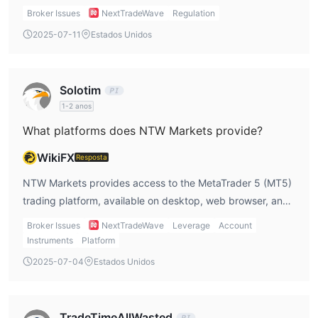
absence of regulatory oversight means that client
Broker Issues
NextTradeWave
Regulation
protection, fund segregation, and dispute resolution
2025-07-11
Estados Unidos
mechanisms are not guaranteed.
Solotim
1-2 anos
What platforms does NTW Markets provide?
WikiFX
Resposta
NTW Markets provides access to the MetaTrader 5 (MT5)
trading platform, available on desktop, web browser, and
mobile devices.
Broker Issues
NextTradeWave
Leverage
Account
Instruments
Platform
2025-07-04
Estados Unidos
TradeTimeAllWasted