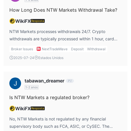
How Long Does NTW Markets Withdrawal Take?
WikiFX
Resposta
NTW Markets processes withdrawals 24/7. Crypto
withdrawals are typically processed within 1 hour, card
withdrawals within 15 minutes, while bank wire transfers
Broker Issues
NextTradeWave
Deposit
Withdrawal
may take 2 to 5 business days.
2025-07-24
Estados Unidos
tabawan_dreamer
1-2 anos
Is NTW Markets a regulated broker?
WikiFX
Resposta
No, NTW Markets is not regulated by any financial
supervisory body such as FCA, ASIC, or CySEC. The