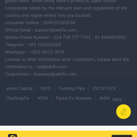
global users. When using WikiFX products, users should
consciously abide by the relevant laws and regulations of the
country and region where they are located.
consumer hotline：006531290538
Official Email：support@wikifx.com；
Mobile Phone Number：234 706 777 7762；61 449895363
Telegram：+60 103342306
Whatsapp：+852-6613 1970；
License or other information error corrections, please send the
information to：qa@wikifx.com
Cooperation：business@wikifx.com
amari Capital
INZO
Funding Pips
EVOSTOCK
OneStepFix
ATFX
Fizmo Fx Markets
M4Markets
Mais
Zipphy
AXSTERA
MIDTOU
Auxiliumfx
Prime Global Investment
FiveTec
Victory International Futures