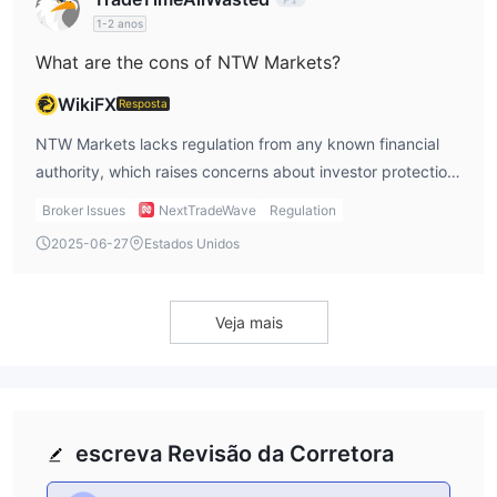
1-2 anos
What are the cons of NTW Markets?
WikiFX
Resposta
NTW Markets lacks regulation from any known financial
authority, which raises concerns about investor protection.
Additionally, it does not offer demo or Islamic accounts,
Broker Issues
NextTradeWave
Regulation
and its minimum deposit requirements vary significantly
2025-06-27
Estados Unidos
across account types, potentially limiting accessibility for
smaller retail traders.
Veja mais
escreva Revisão da Corretora