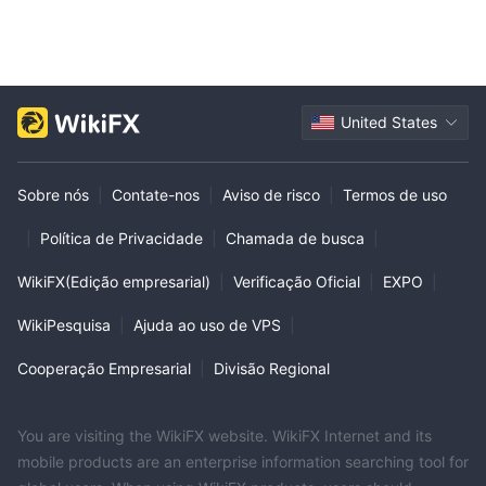
United States
Sobre nós
|
Contate-nos
|
Aviso de risco
|
Termos de uso
|
Política de Privacidade
|
Chamada de busca
|
WikiFX(Edição empresarial)
|
Verificação Oficial
|
EXPO
|
WikiPesquisa
|
Ajuda ao uso de VPS
|
Cooperação Empresarial
|
Divisão Regional
You are visiting the WikiFX website. WikiFX Internet and its
mobile products are an enterprise information searching tool for