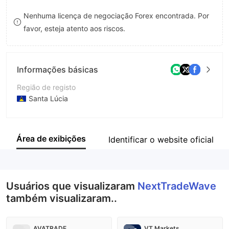
8
Nenhuma licença de negociação Forex encontrada. Por
favor, esteja atento aos riscos.
9
Informações básicas
Região de registo
Santa Lúcia
Anos de operação
2-5 anos
Área de exibições
Identificar o website oficial
Empresa
Next Trade Wave LTD
Usuários que visualizaram
NextTradeWave
também visualizaram..
AVATRADE
VT Markets