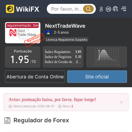
4
0
5
1
6
2
NextTradeWave
em regulamentação
Sem regulamentação
7
3
2-5 anos
Licença Regulatória Suspeita
0
8
4
Região de negócios suspeita
Risco potencial alto
Pontuação
Índice Regulatório
3.85
1
.
9
5
Índice de Negócios
5.35
/10
Índice de Gestão de Risco
2.63
2
6
Abertura de Conta Online
Site oficial
3
7
4
8
Aviso: pontuação baixa, por favor, fique longe!
5
9
Última detecção 2026-08-07
Risco
2
6
Regulador de Forex
7