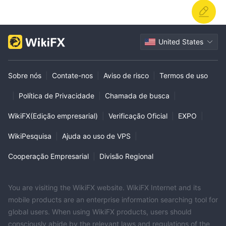
United States
Sobre nós
|
Contate-nos
|
Aviso de risco
|
Termos de uso
|
Política de Privacidade
|
Chamada de busca
|
WikiFX(Edição empresarial)
|
Verificação Oficial
|
EXPO
|
WikiPesquisa
|
Ajuda ao uso de VPS
|
Cooperação Empresarial
|
Divisão Regional
You are visiting the WikiFX website. WikiFX Internet and its
mobile products are an enterprise information searching tool for
global users. When using WikiFX products, users should
consciously abide by the relevant laws and regulations of the