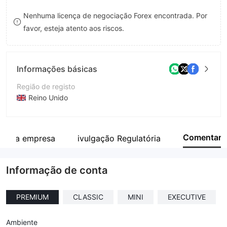
8
Nenhuma licença de negociação Forex encontrada. Por
favor, esteja atento aos riscos.
9
Informações básicas
Região de registo
Reino Unido
Anos de operação
2-5 anos
Comentar
mo da empresa
ivulgação Regulatória
Empresa
Novazx
Informação de conta
PREMIUM
CLASSIC
MINI
EXECUTIVE
Ambiente