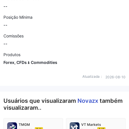
--
Posição Mínima
--
Comissões
--
Produtos
Forex, CFDs﹠Commodities
Atualizada：
2026-08-10
Usuários que visualizaram
Novazx
também
visualizaram..
TMGM
VT Markets