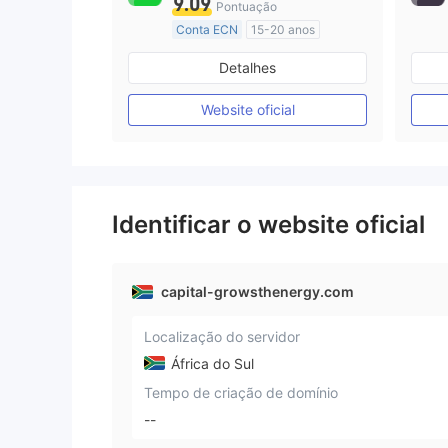
9.09
Pontuação
Conta ECN
15-20 anos
Austrália Regulamento
Detalhes
Market Marketing (MM)
Etiqueta principal MT4
Website oficial
Identificar o website oficial
capital-growsthenergy.com
Localização do servidor
África do Sul
Tempo de criação de domínio
--