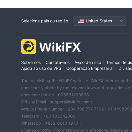
※
Selecione país ou região
United States
c
v
|
|
|
Sobre nós
Contate-nos
Aviso de risco
Termos de u
|
|
Ajuda ao uso de VPS
Cooperação Empresarial
Divisã
You are visiting the WikiFX website. WikiFX Internet and 
consciously abide by the relevant laws and regulations o
consumer hotline：006531290538
Official Email：support@wikifx.com；
Mobile Phone Number：234 706 777 7762；61 449895
Telegram：+60 103342306
Whatsapp：+852-6613 1970；
License or other information error corrections, please s