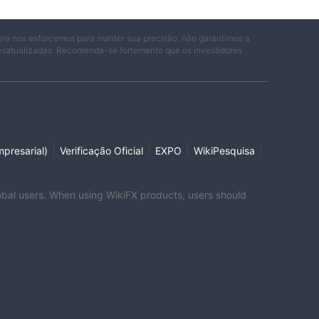
ora nos esforcemos para manter sua precisão, não garantimos a
desatualizadas. Recomenda-se fortemente que os investidores
|
|
|
|
presarial)
Verificação Oficial
EXPO
WikiPesquisa
global users. When using WikiFX products, users should