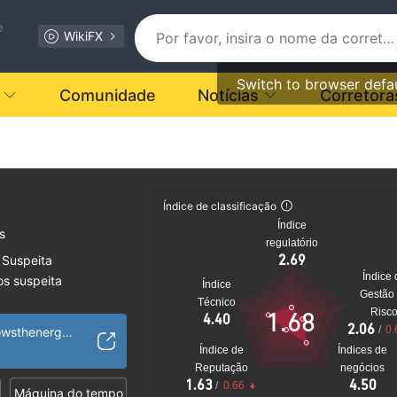
e
WikiFX
Switch to browser defa
Comunidade
Notícias
Corretora
Índice de classificação
Índice
s
regulatório
2.69
 Suspeita
Índice 
os suspeita
Índice
Gestão
to
Técnico
Risc
1.68
4.40
2.06
/
0.
https://capital-growsthenergy.com/
Índice de
Índices de
Reputação
negócios
1.63
4.50
/
0.66
Máquina do tempo