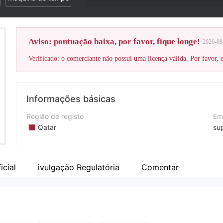
Aviso: pontuação baixa, por favor, fique longe!
2026-08
Verificado: o comerciante não possui uma licença válida. Por favor, es
Informações básicas
Região de registo
Em
Qatar
su
Anos de operação
Si
1-2 anos
ht
icial
ivulgação Regulatória
Comentar
Empresa
En
capital-growsthenergy.com