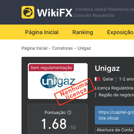
1
Corretora Global Plataforma d
0
2
Consulta Regulatória
1
3
Página Inicial
Ranking
Exposição
Página Inicial
-
Corretoras
-
Unigaz
2
4
3
5
Unigaz
Sem regulamentação
Qatar
|
1-2 ano
4
6
Licença Regulatória
Região de negóci
|
0
5
7
Risco potencial al
|
Pontuação
1
.
6
8
Site oficial
/10
Abertura de Conta