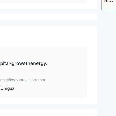
Chrome
apital-growsthenergy.
ormações sobre a corretora
Unigaz