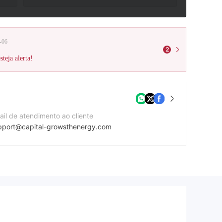
-06
2
teja alerta!
ail de atendimento ao cliente
pport@capital-growsthenergy.com
te da companhia
tps://capital-growsthenergy.com/
dereço da companhia
Al Jazeera Tower, Floor No. 10, Bldg. 186 Zone 61, Street 836, Conference Center Street, Diplomatic Area, West Bay, Doha, Qatar