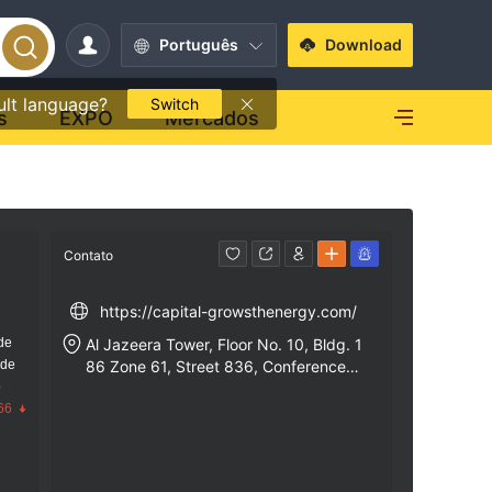
Português
Download
ult language?
Switch
s
EXPO
Mercados
Contato
https://capital-growsthenergy.com/
de
Al Jazeera Tower, Floor No. 10, Bldg. 1
 de
86 Zone 61, Street 836, Conference C
o
enter Street, Diplomatic Area, West Ba
66
y, Doha, Qatar