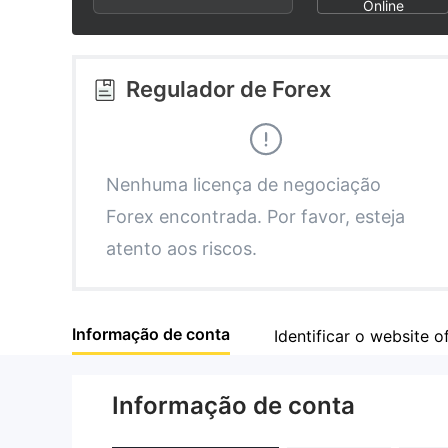
2
7
9
Online
3
8
Regulador de Forex
4
9
5
Nenhuma licença de negociação
Forex encontrada. Por favor, esteja
6
atento aos riscos.
7
Informação de conta
Identificar o website of
8
Informação de conta
9