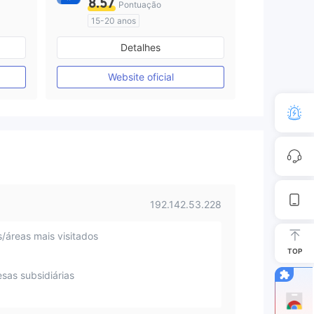
8.57
Pontuação
15-20 anos
Austrália Regulamento
Detalhes
Market Marketing (MM)
Autopesquisa
Website oficial
192.142.53.228
s/áreas mais visitados
TOP
sas subsidiárias