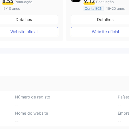
8.55
9.12
Pontuação
Pontuação
5-10 anos
Conta ECN
15-20 anos
Austrália Regulamento
Austrália Regulamento
Detalhes
Detalhes
Market Marketing (MM)
Market Marketing (MM)
Etiqueta principal MT4
Etiqueta principal MT4
Website oficial
Website oficial
Número de registo
Paíse
--
--
Nome do website
Empre
--
--