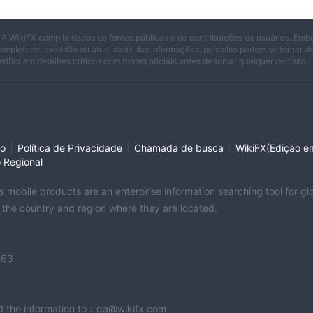
 A WikiFX compila dados de fontes públicas e de contribuições de usuários. Emb
ompletude, exatidão ou atualidade das informações, pois elas podem se tornar 
erifiquem detalhes críticos com fontes oficiais antes de tomar qualquer decisão.
|
|
|
so
Política de Privacidade
Chamada de busca
WikiFX(Edição em
o Regional
its mobile products are an enterprise information searching tool for 
f the country and region where they are located.
363
end the information to：qa@wikifx.com