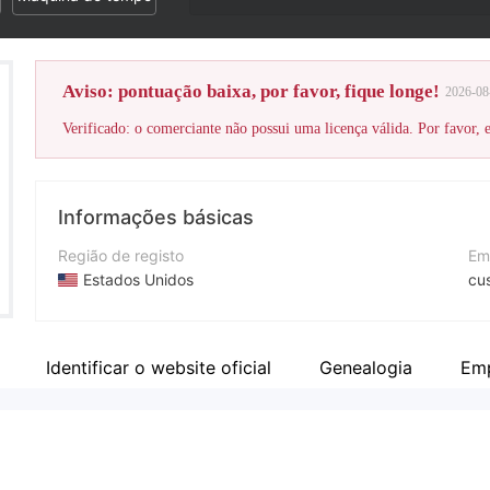
Aviso: pontuação baixa, por favor, fique longe!
2026-08
Verificado: o comerciante não possui uma licença válida. Por favor, es
Informações básicas
Região de registo
Em
Estados Unidos
cu
Anos de operação
Si
2-5 anos
ht
Identificar o website oficial
Genealogia
Emp
Empresa
Smart Profit FX LLC