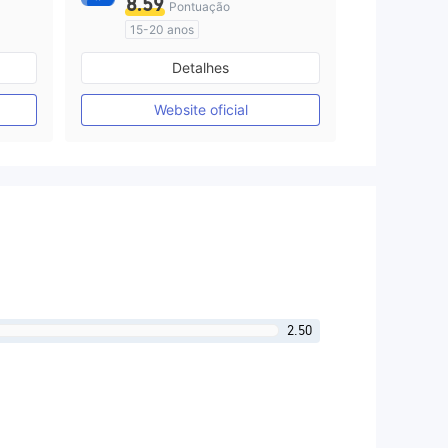
8.59
Pontuação
15-20 anos
Austrália Regulamento
Detalhes
Market Marketing (MM)
Autopesquisa
Website oficial
2.50