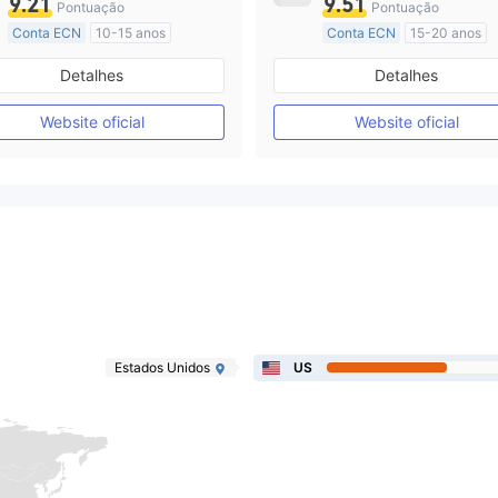
9.21
9.51
Pontuação
Pontuação
Conta ECN
10-15 anos
Conta ECN
15-20 anos
Austrália Regulamento
Austrália Regulamento
Detalhes
Detalhes
Market Marketing (MM)
Market Marketing (MM)
Etiqueta principal MT4
Etiqueta principal MT4
Website oficial
Website oficial
Estados Unidos
US