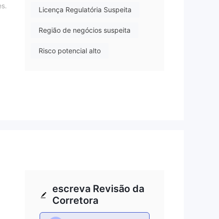
es.
Licença Regulatória Suspeita
Região de negócios suspeita
Risco potencial alto
utas
 sua
as
escreva Revisão da
0,0
Corretora