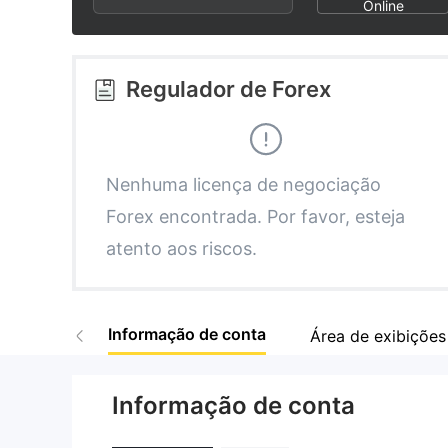
3
1
1
Online
4
2
2
Regulador de Forex
5
3
3
6
4
4
Nenhuma licença de negociação
Forex encontrada. Por favor, esteja
7
5
5
atento aos riscos.
8
6
6
Informação de conta
Área de exibições
9
7
7
Informação de conta
8
8