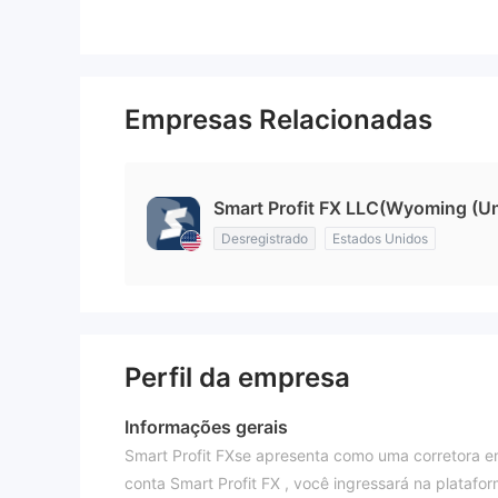
Empresas Relacionadas
Smart Profit FX LLC(Wyoming (Un
Desregistrado
Estados Unidos
Perfil da empresa
Informações gerais
Smart Profit FXse apresenta como uma corretora e
conta Smart Profit FX , você ingressará na platafo