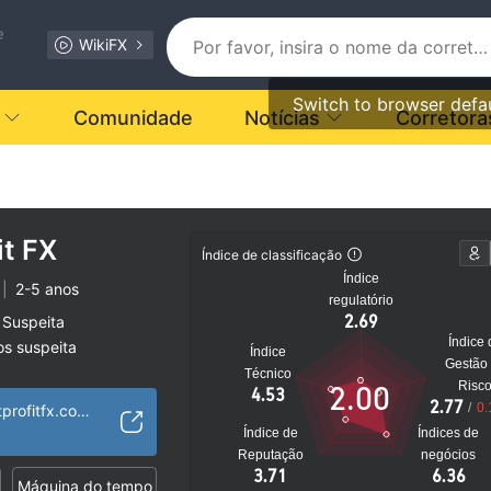
e
WikiFX
Switch to browser defa
Comunidade
Notícias
Corretora
it FX
Índice de classificação
Índice
|
2-5 anos
regulatório
2.69
 Suspeita
Índice 
os suspeita
Índice
Gestão
to
Técnico
Risc
2.00
4.53
2.77
/
0.
https://www.smartprofitfx.com/
Índice de
Índices de
Reputação
negócios
3.71
6.36
Máquina do tempo