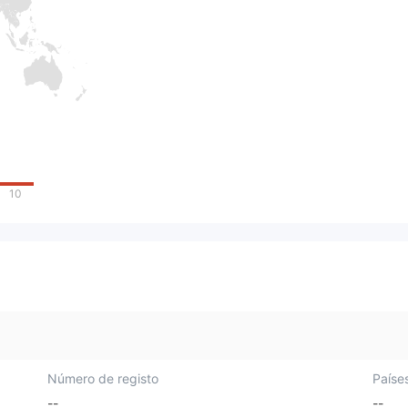
10
Número de registo
Paíse
--
--