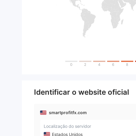
0
2
4
6
8
Identificar o website oficial
smartprofitfx.com
Localização do servidor
Estados Unidos