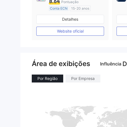
8.64
Pontuação
Conta ECN
15-20 anos
Austrália Regulamento
Detalhes
Market Marketing (MM)
Etiqueta principal MT4
Website oficial
Área de exibições
D
Influência
Por Região
Por Empresa