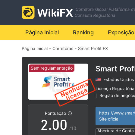
Corretora Global Plataforma d
Consulta Regulatória
Página Inicial
Ranking
Exposição
Página Inicial
-
Corretoras
-
Smart Profit FX
Smart Prof
Sem regulamentação
Estados Unidos
0
Licença Regulatória
Região de negóci
|
1
Risco potencial al
|
Pontuação
2
.
0
0
Site oficial
/10
Abertura de Conta