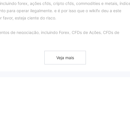
ncluindo forex, ações cfds, cripto cfds, commodities e metais, índic
to para operar ilegalmente. e é por isso que o wikifx deu a este
favor, esteja ciente do risco.
entos de negociação, incluindo Forex, CFDs de Ações, CFDs de
s disponíveis através desta plataforma de corretagem.
por Smart Profit FX , ou seja, conta bruta e conta padrão. contas br
Veja mais
00, com o tamanho mínimo de negociação de 0,01 lote. as moedas
p, nzd, eur, sgd.
tunidade de se familiarizar com o ambiente de negociação e testar
conta real. Sua conta de demonstração normalmente dura 30 dias, m
de demonstração sem vencimento entrando em contato com eles.
ões. Os spreads oferecidos pelas contas Raw começam a partir de 
erecem spreads a partir de 1,0 pips, sem cobrança de comissões.