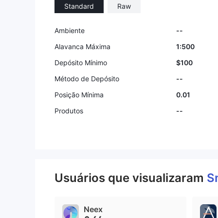
Standard
Raw
9
9
Ambiente
--
Alavanca Máxima
1:500
Depósito Mínimo
$100
Método de Depósito
--
Posição Mínima
0.01
Produtos
--
Usuários que visualizaram
S
Neex