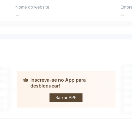
Nome do website
Empre
--
--
Inscreva-se no App para
desbloquear!
Smart Profit FX
Baixar APP