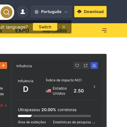
Português
Download
ult language?
Switch
s
EXPO
Mercados
Influência
Contato
Índice de impacto NO.1
https
Influência
D
Estados
de
2.50
Unidos
 de
o
18
Ultrapassou
20.00%
corretoras
Área de exibições
Estatísticas de pesquisa
Anúncio
Índic