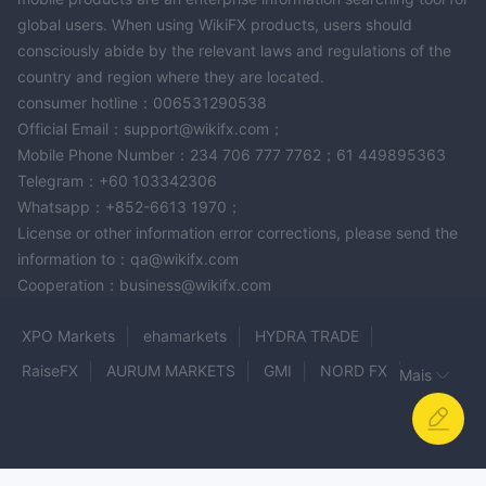
global users. When using WikiFX products, users should
consciously abide by the relevant laws and regulations of the
country and region where they are located.
consumer hotline：006531290538
Official Email：support@wikifx.com；
Mobile Phone Number：234 706 777 7762；61 449895363
Telegram：+60 103342306
Whatsapp：+852-6613 1970；
License or other information error corrections, please send the
information to：qa@wikifx.com
Cooperation：business@wikifx.com
XPO Markets
ehamarkets
HYDRA TRADE
RaiseFX
AURUM MARKETS
GMI
NORD FX
Mais
Crib Markets
MAHADANA
MAJESTYFX
TrioMarkets
HERO
AXISFX
BIGMO
GF FINANCIAL MARKETS (UK) LIMITED