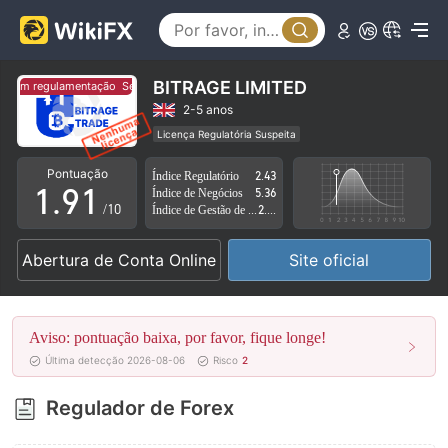
4
5
6
BITRAGE LIMITED
Sem regulamentação
Sem regulamentação
7
2-5 anos
Licença Regulatória Suspeita
0
8
0
Região de negócios suspeita
Risco potencial alto
Pontuação
Índice Regulatório
2.43
1
.
9
1
Índice de Negócios
5.36
/10
Índice de Gestão de Risco
2.66
2
2
Abertura de Conta Online
Site oficial
3
3
4
4
Aviso: pontuação baixa, por favor, fique longe!
5
5
Última detecção 2026-08-06
Risco
2
6
6
Regulador de Forex
7
7