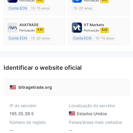
Pontuação
Pontuação
Conta ECN
10-15 anos
15-20 anos
Austrália Regulamento
Austrália Regulamento
Market Marketing (MM)
Market Marketing (MM)
AVATRADE
VT Markets
Etiqueta principal MT4
Autopesquisa
9.51
8.62
Pontuação
Pontuação
Conta ECN
15-20 anos
Conta ECN
10-15 anos
Austrália Regulamento
Austrália Regulamento
Market Marketing (MM)
Market Marketing (MM)
Etiqueta principal MT4
Etiqueta principal MT4
Identificar o website oficial
bitragetrade.org
IP do servidor
Localização do servidor
195.35.39.5
Estados Unidos
Número de registo
Países/áreas mais visitados
--
--