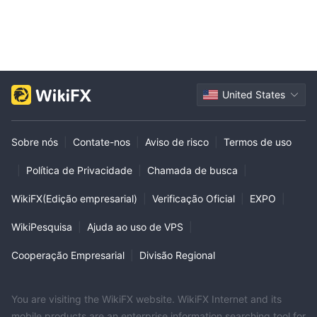
United States
Sobre nós
|
Contate-nos
|
Aviso de risco
|
Termos de uso
|
Política de Privacidade
|
Chamada de busca
|
WikiFX(Edição empresarial)
|
Verificação Oficial
|
EXPO
|
WikiPesquisa
|
Ajuda ao uso de VPS
|
Cooperação Empresarial
|
Divisão Regional
You are visiting the WikiFX website. WikiFX Internet and its
mobile products are an enterprise information searching tool for