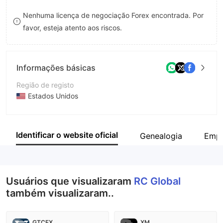
9
7
7
Nenhuma licença de negociação Forex encontrada. Por
favor, esteja atento aos riscos.
8
8
9
9
Informações básicas
Região de registo
Estados Unidos
Anos de operação
5-10 anos
Identificar o website oficial
Genealogia
Empr
Empresa
RC Global Financial
Usuários que visualizaram
RC Global
também visualizaram..
GTCFX
XM