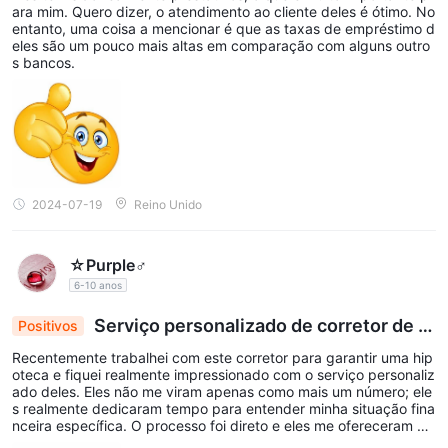
casa para despesas importantes, o refinanciamento pode
ara mim. Quero dizer, o atendimento ao cliente deles é ótimo. No
entanto, uma coisa a mencionar é que as taxas de empréstimo d
proporcionar alívio financeiro e flexibilidade. O RC Global
eles são um pouco mais altas em comparação com alguns outro
trabalha em estreita colaboração com os clientes para avaliar
s bancos.
sua situação financeira atual e metas de longo prazo,
oferecendo opções de refinanciamento que melhor atendam às
suas necessidades.
Empréstimos Hipotecários Reversos
: Adaptados
especificamente para idosos, os empréstimos hipotecários
reversos do RC Global oferecem uma ferramenta financeira
2024-07-19
Reino Unido
para aprimorar o planejamento da aposentadoria. Ao permitir
que proprietários com 62 anos ou mais convertam parte do
☆Purple♂
patrimônio líquido de sua casa em dinheiro sem a necessidade
6-10 anos
de vendê-la, os empréstimos hipotecários reversos fornecem
uma fonte de renda que pode complementar os fundos de
Serviço personalizado de corretor de hi
Positivos
aposentadoria, cobrir custos com cuidados de saúde ou
potecas obtém ótimas taxas, alta recomendação
Recentemente trabalhei com este corretor para garantir uma hip
financiar melhorias na casa. O RC Global garante que os
oteca e fiquei realmente impressionado com o serviço personaliz
clientes compreendam completamente os termos e as possíveis
ado deles. Eles não me viram apenas como mais um número; ele
s realmente dedicaram tempo para entender minha situação fina
implicações de um empréstimo hipotecário reverso, orientando-
nceira específica. O processo foi direto e eles me ofereceram u
os no processo com conselhos e suporte especializados.
ma ótima taxa rapidamente. Recomendo muito para qualquer pe