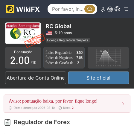
RC Global
mentação
Sem regulamentação
0
5-10 anos
Licença Regulatória Suspeita
1
Região de negócios suspeita
Risco potencial alto
Pontuação
Índice Regulatório
3.50
2
.
0
0
Índice de Negócios
7.08
/10
Índice de Gestão de Risco
2.78
3
1
1
Abertura de Conta Online
Site oficial
4
2
2
5
3
3
Aviso: pontuação baixa, por favor, fique longe!
6
4
4
Última detecção 2026-08-10
Risco
2
7
5
5
Regulador de Forex
8
6
6