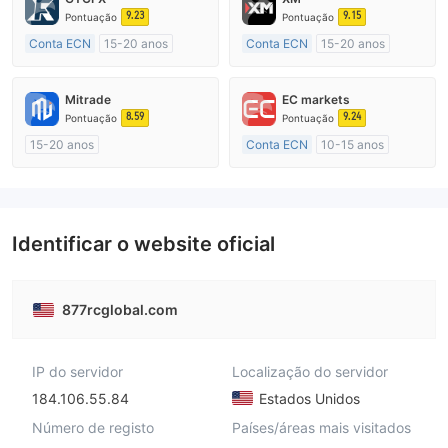
9.23
9.15
Pontuação
Pontuação
Conta ECN
15-20 anos
Conta ECN
15-20 anos
Reino Unido Regulamento
Austrália Regulamento
Market Marketing (MM)
Market Marketing (MM)
Mitrade
EC markets
Etiqueta principal MT4
Etiqueta principal MT4
8.59
9.24
Pontuação
Pontuação
15-20 anos
Conta ECN
10-15 anos
Austrália Regulamento
Austrália Regulamento
Market Marketing (MM)
Market Marketing (MM)
Autopesquisa
Etiqueta principal MT4
Identificar o website oficial
877rcglobal.com
IP do servidor
Localização do servidor
184.106.55.84
Estados Unidos
Número de registo
Países/áreas mais visitados