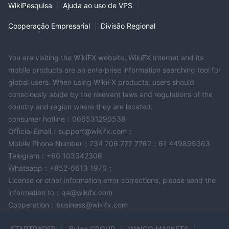
WikiPesquisa
|
Ajuda ao uso de VPS
|
Além disso, para consultas ou serviços presenciais, os clientes
3949
podem visitar o escritório da RC Global localizado em
Cooperação Empresarial
|
Divisão Regional
Clairemont Dr, Suite 15, San Diego, CA 92117
, onde a
equipe está preparada para ajudar com uma ampla gama de
necessidades relacionadas a empréstimos.
You are visiting the WikiFX website. WikiFX Internet and its
mobile products are an enterprise information searching tool for
Ferramentas
global users. When using WikiFX products, users should
RC Global oferece aos seus clientes um conjunto de
consciously abide by the relevant laws and regulations of the
ferramentas financeiras projetadas para auxiliar na tomada de
country and region where they are located.
consumer hotline：006531290538
decisões informadas sobre suas opções de empréstimo:
Official Email：support@wikifx.com；
Calculadora de Aluguel versus Compra
: Esta ferramenta ajuda
Mobile Phone Number：234 706 777 7762；61 449895363
potenciais mutuários a avaliar as implicações financeiras de
Telegram：+60 103342306
alugar versus comprar uma casa. Ao inserir suas despesas de
Whatsapp：+852-6613 1970；
aluguel atuais e compará-las com os custos potenciais de uma
License or other information error corrections, please send the
hipoteca, os usuários podem entender melhor os benefícios e
information to：qa@wikifx.com
custos de longo prazo associados à propriedade versus
Cooperation：business@wikifx.com
continuar alugando.
Calculadora de Análise de Refinanciamento
: Para aqueles que
STARTRADER
Bulge GROUP
WINGO MARKETS