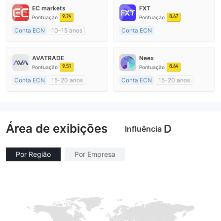
EC markets
FXT
9.24
8.67
Pontuação
Pontuação
Conta ECN
10-15 anos
Conta ECN
Austrália Regulamento
Mais de 20 anos
Market Marketing (MM)
Austrália Regulamento
AVATRADE
Neex
Etiqueta principal MT4
Market Marketing (MM)
9.51
8.64
Pontuação
Pontuação
Etiqueta principal MT4
Conta ECN
15-20 anos
Conta ECN
15-20 anos
Austrália Regulamento
Austrália Regulamento
Market Marketing (MM)
Market Marketing (MM)
Etiqueta principal MT4
Etiqueta principal MT4
Área de exibições
D
Influência
Por Região
Por Empresa