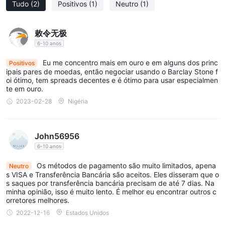
Tudo
(2)
Positivos
(1)
Neutro
(1)
敕令无极
6-10 anos
Eu me concentro mais em ouro e em alguns dos princ
Positivos
ipais pares de moedas, então negociar usando o Barclay Stone f
oi ótimo, tem spreads decentes e é ótimo para usar especialmen
te em ouro.
2023-02-28
Nigéria
John56956
6-10 anos
Os métodos de pagamento são muito limitados, apena
Neutro
s VISA e Transferência Bancária são aceitos. Eles disseram que o
s saques por transferência bancária precisam de até 7 dias. Na
minha opinião, isso é muito lento. É melhor eu encontrar outros c
orretores melhores.
2022-12-16
Estados Unidos