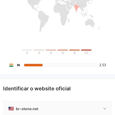
0
2
4
6
8
10
2.53
IN
Identificar o website oficial
br-stone.net