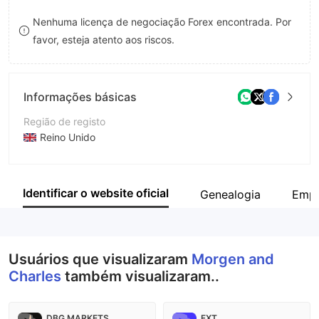
8
9
Nenhuma licença de negociação Forex encontrada. Por
favor, esteja atento aos riscos.
9
Informações básicas
Região de registo
Reino Unido
Anos de operação
2-5 anos
Identificar o website oficial
Genealogia
Empr
Empresa
FOURTH CINVEN (RAILPEN 2011) CO-INVESTMENT LIMITED PARTNERSHIP
Usuários que visualizaram
Morgen and
Charles
também visualizaram..
DBG MARKETS
FXT