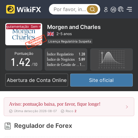
0
1
Morgen and Charles
 regulamentação
Sem regulamentação
2
0
2-5 anos
Licença Regulatória Suspeita
0
3
1
Região de negócios suspeita
Risco potencial alto
Pontuação
Índice Regulatório
1.28
1
.
4
2
Índice de Negócios
5.89
/10
Índice de Gestão de Risco
1.08
2
5
3
Abertura de Conta Online
Site oficial
3
6
4
4
7
5
Aviso: pontuação baixa, por favor, fique longe!
5
8
6
Última detecção 2026-08-07
Risco
2
6
9
7
Regulador de Forex
7
8