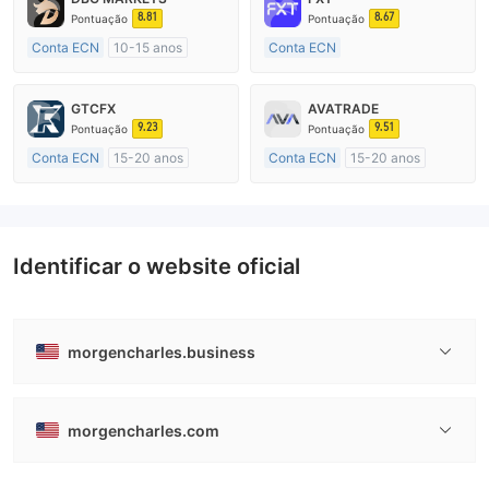
8.81
8.67
Pontuação
Pontuação
Conta ECN
10-15 anos
Conta ECN
Austrália Regulamento
Mais de 20 anos
Market Marketing (MM)
Austrália Regulamento
GTCFX
AVATRADE
Etiqueta principal MT4
Market Marketing (MM)
9.23
9.51
Pontuação
Pontuação
Etiqueta principal MT4
Conta ECN
15-20 anos
Conta ECN
15-20 anos
Reino Unido Regulamento
Austrália Regulamento
Market Marketing (MM)
Market Marketing (MM)
Etiqueta principal MT4
Etiqueta principal MT4
Identificar o website oficial
morgencharles.business
morgencharles.com