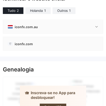
Tudo
2
Holanda
1
Outros
1
iconfx.com.au
iconfx.com
Genealogia
Inscreva-se no App para
desbloquear!
Icon FX