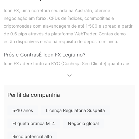
Icon FX, uma corretora sediada na Austrália, oferece
negociação em forex, CFDs de índices, commodities e
criptomoedas com alavancagem de até 1:500 e spread a partir
de 0.6 pips através da plataforma WebTrader. Contas demo
estão disponíveis e não há requisito de depósito mínimo.
Prós e Contras
É Icon FX Legítimo?
Icon FX adere tanto ao KYC (Conheça Seu Cliente) quanto aos
protocolos de combate à lavagem de dinheiro, garantindo que
todas as informações sejam protegidas e coletadas para
cumprir nossas responsabilidades legais e regulatórias. Além
Perfil da companhia
disso, a plataforma oferece contas segregadas de confiança
para maior segurança.
No entanto, a licença da Icon FX da Comissão Australiana de
5-10 anos
Licença Regulatória Suspeita
Valores Mobiliários e Investimentos (ASIC) (Tipo de Licença:
Etiqueta branca MT4
Negócio global
Registro Comercial Comum com Nº 650 709 265) foi excedida.
Risco potencial alto
O que posso negociar na Icon FX?