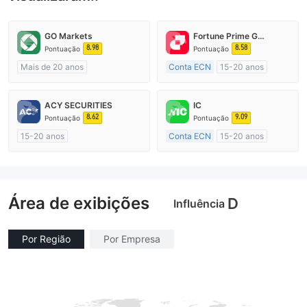
GO Markets
Fortune Prime Global
8.98
8.58
Pontuação
Pontuação
Mais de 20 anos
Conta ECN
15-20 anos
Austrália Regulamento
Austrália Regulamento
Market Marketing (MM)
Market Marketing (MM)
ACY SECURITIES
IC
cTrader
Etiqueta principal MT4
8.62
9.09
Pontuação
Pontuação
15-20 anos
Conta ECN
15-20 anos
Austrália Regulamento
Austrália Regulamento
Market Marketing (MM)
Market Marketing (MM)
Etiqueta principal MT4
Etiqueta principal MT4
Área de exibições
D
Influência
Por Região
Por Empresa