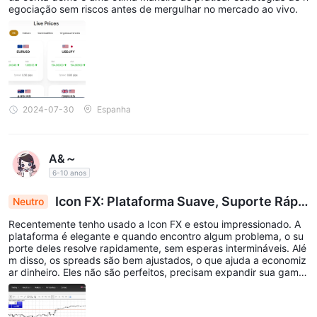
egociação sem riscos antes de mergulhar no mercado ao vivo.
2024-07-30
Espanha
A&～
6-10 anos
Icon FX: Plataforma Suave, Suporte Rápi
Neutro
do, Spreads Ajustados; Espaço para Expandir a Li
Recentemente tenho usado a Icon FX e estou impressionado. A
nha de Produtos
plataforma é elegante e quando encontro algum problema, o su
porte deles resolve rapidamente, sem esperas intermináveis. Alé
m disso, os spreads são bem ajustados, o que ajuda a economiz
ar dinheiro. Eles não são perfeitos, precisam expandir sua gama
de produtos, mas até agora são confiáveis.