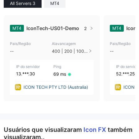
All Servers 3
MT4
IconTech-US01-Demo
Icon
MT4
MT4
2
Pais/Região
Alavancagem
Pais/Região
--
400 | 200 | 100 |
--
50 | 33 | 25 | 10
| 1
IP do servidor
Ping
IP do servido
13.***.30
52.***.250
69 ms
ICON TECH PTY LTD (Australia)
ICON T
Usuários que visualizaram
Icon FX
também
visualizaram..