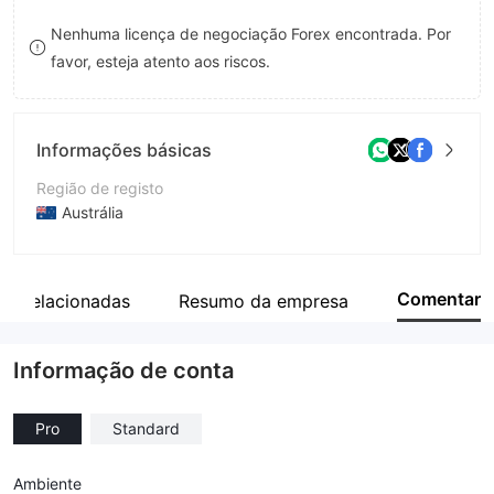
9
8
Nenhuma licença de negociação Forex encontrada. Por
favor, esteja atento aos riscos.
9
Informações básicas
Região de registo
Austrália
Anos de operação
5-10 anos
Comentar
s Relacionadas
Resumo da empresa
Empresa
Icon Tech LLC
Informação de conta
Pro
Standard
Ambiente