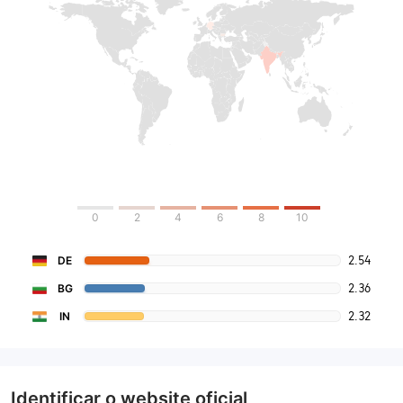
0
2
4
6
8
10
2.54
DE
2.36
BG
2.32
IN
Identificar o website oficial