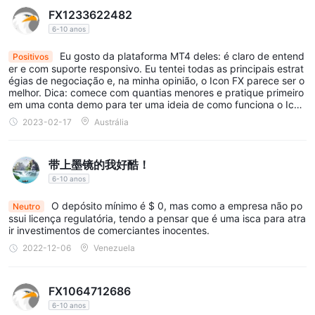
FX1233622482
6-10 anos
Eu gosto da plataforma MT4 deles: é claro de entend
Positivos
er e com suporte responsivo. Eu tentei todas as principais estrat
égias de negociação e, na minha opinião, o Icon FX parece ser o
melhor. Dica: comece com quantias menores e pratique primeiro
em uma conta demo para ter uma ideia de como funciona o Icon
FX.
2023-02-17
Austrália
带上墨镜的我好酷！
6-10 anos
O depósito mínimo é $ 0, mas como a empresa não po
Neutro
ssui licença regulatória, tendo a pensar que é uma isca para atra
ir investimentos de comerciantes inocentes.
2022-12-06
Venezuela
FX1064712686
6-10 anos