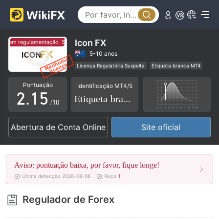
0
1
2
Icon FX
Sem regulamentação
Sem regulamentação
0
3
5-10 anos
Licença Regulatória Suspeita
Etiqueta branca MT4
1
0
4
Negócio global
Risco potencial alto
Pontuação
Identificação MT4/5
2
.
1
5
Etiqueta branca
/10
3
2
6
Abertura de Conta Online
Site oficial
4
3
7
5
4
8
Aviso: pontuação baixa, por favor, fique longe!
6
5
9
Última detecção 2026-08-06
Risco
1
7
6
Regulador de Forex
8
7