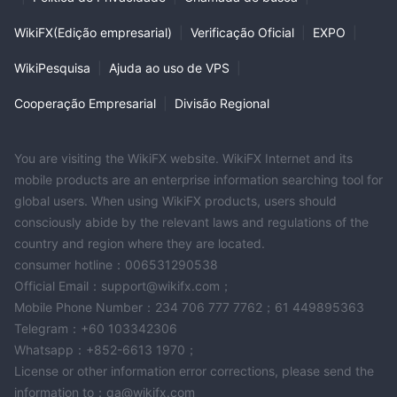
WikiFX(Edição empresarial)
|
Verificação Oficial
|
EXPO
|
WikiPesquisa
|
Ajuda ao uso de VPS
|
Cooperação Empresarial
|
Divisão Regional
You are visiting the WikiFX website. WikiFX Internet and its
mobile products are an enterprise information searching tool for
global users. When using WikiFX products, users should
consciously abide by the relevant laws and regulations of the
country and region where they are located.
consumer hotline：006531290538
Official Email：support@wikifx.com；
Mobile Phone Number：234 706 777 7762；61 449895363
Telegram：+60 103342306
Whatsapp：+852-6613 1970；
License or other information error corrections, please send the
information to：qa@wikifx.com