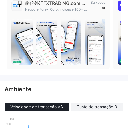
格伦外汇FXTRADING.com 外
Baixados
94
汇、黄金及差价合约交易
Negocie Forex, Ouro, Índices e 100+ CF
Ds
Ambiente
Velocidade de transação AA
Custo de transação B