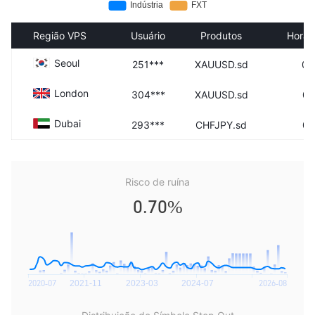
Região VPS
Usuário
Produtos
Horár
Seoul
251***
XAUUSD.sd
08
London
304***
XAUUSD.sd
08
Dubai
293***
CHFJPY.sd
08
Risco de ruína
0.70%