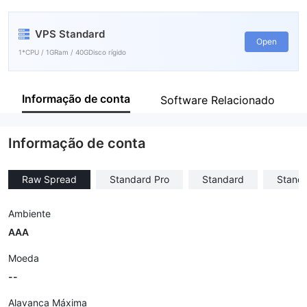
FXT
VPS Standard
Funcionário da empresa
Open
--
1*CPU / 1GRam / 40GDisco rígido
Informação de conta
Software Relacionado
Informação de conta
Raw Spread
Standard Pro
Standard
Standa
Ambiente
AAA
Moeda
--
Alavanca Máxima