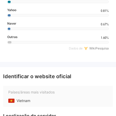
Yahoo
0.81%
Naver
0.67%
Outras
1.60%
Dados de
WikiPesquisa
Identificar o website oficial
Países/áreas mais visitados
Vietnam
Localização do servidor