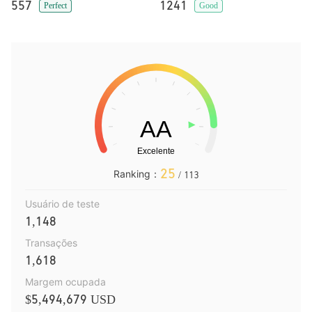
557
1241
Perfect
Good
25
Ranking：
/ 113
Usuário de teste
1,148
Transações
1,618
Margem ocupada
$5,494,679 USD