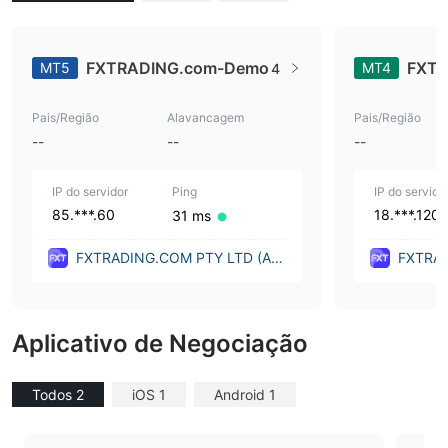
FXTRADING.com-Demo
FXTR
MT5
MT4
4
Pais/Região
Alavancagem
Pais/Região
--
--
--
IP do servidor
Ping
IP do servido
85.***.60
18.***.120
31 ms
FXTRADING.COM PTY LTD (Aus
FXTRAD
tralia)
tralia)
Aplicativo de Negociação
Todos 2
iOS 1
Android 1