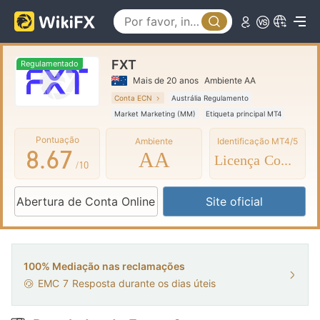
3
1
2
4
2
3
FXT
5
3
4
Regulamentado
Mais de 20 anos
Ambiente AA
6
4
5
Conta ECN
Austrália Regulamento
Market Marketing (MM)
Etiqueta principal MT4
7
5
6
Pontuação
Ambiente
Identificação MT4/5
8
.
6
7
AA
Licença Completa
/10
9
7
8
Abertura de Conta Online
Site oficial
8
9
9
100% Mediação nas reclamações
EMC
7
Resposta durante os dias úteis