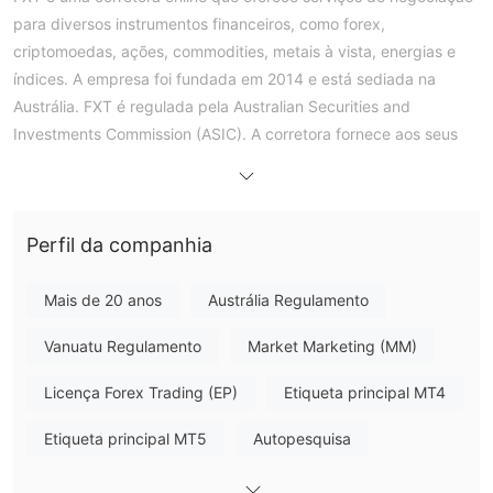
para diversos instrumentos financeiros, como forex,
criptomoedas, ações, commodities, metais à vista, energias e
índices. A empresa foi fundada em 2014 e está sediada na
Austrália. FXT é regulada pela Australian Securities and
Investments Commission (ASIC). A corretora fornece aos seus
clientes uma variedade de plataformas de negociação,
incluindo MetaTrader4 (MT4), MetaTrader5 (MT5) e WebTrader.
Ela oferece diversas ferramentas de negociação e recursos
Perfil da companhia
educacionais. FXT também possui uma equipe de suporte ao
cliente 24/5 que pode ser contatada por telefone, e-mail e chat
ao vivo.
Mais de 20 anos
Austrália Regulamento
Prós e Contras
FXT é legítima?
Vanuatu Regulamento
Market Marketing (MM)
uma regulamentada e licenciada Corretora.
FXT é
Licença Forex Trading (EP)
Etiqueta principal MT4
GLENEAGLE SECURITIES (AUST) PTY LIMITED é autorizada e
Comissão de Valores Mobiliários e
regulamentada pela
Etiqueta principal MT5
Autopesquisa
Investimentos da Austrália (ASIC)
, detendo uma licença
n.º 337985.
de Market Making sob licença