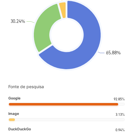
Fonte de pesquisa
Google
92.85%
Image
3.13%
DuckDuckGo
0.94%