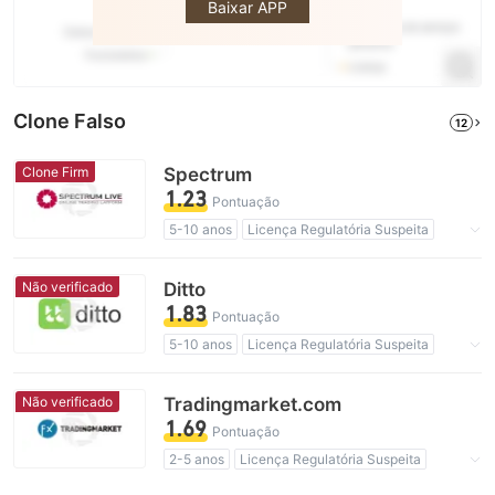
Baixar APP
Clone Falso
12
Clone Firm
Spectrum
1.23
Pontuação
5-10 anos
Licença Regulatória Suspeita
Região de negócios suspeita
regulamentação falsa Austrália
Não verificado
Ditto
Risco potencial alto
1.83
Pontuação
5-10 anos
Licença Regulatória Suspeita
Região de negócios suspeita
Risco potencial alto
Não verificado
Tradingmarket.com
1.69
Pontuação
2-5 anos
Licença Regulatória Suspeita
Região de negócios suspeita