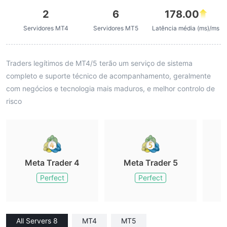
2
6
178.00
Servidores MT4
Servidores MT5
Latência média (ms)/ms
Traders legítimos de MT4/5 terão um serviço de sistema
completo e suporte técnico de acompanhamento, geralmente
com negócios e tecnologia mais maduros, e melhor controlo de
risco
Meta Trader 4
Meta Trader 5
M
Perfect
Perfect
All Servers 8
MT4
MT5