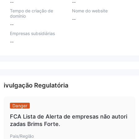
--
--
Tempo de criação de
Nome do website
domínio
--
--
Empresas subsidiárias
--
ivulgação Regulatória
Danger
FCA Lista de Alerta de empresas não autori
zadas Brims Forte.
Pais/Região