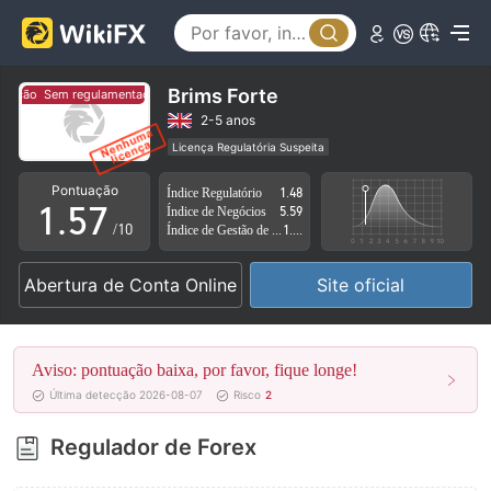
0
2
1
3
2
4
Brims Forte
tação
Sem regulamentação
3
5
2-5 anos
Licença Regulatória Suspeita
0
4
6
Região de negócios suspeita
Risco potencial alto
Pontuação
Índice Regulatório
1.48
1
.
5
7
Índice de Negócios
5.59
/10
Índice de Gestão de Risco
1.62
2
6
8
Abertura de Conta Online
Site oficial
3
7
9
4
8
Aviso: pontuação baixa, por favor, fique longe!
5
9
Última detecção 2026-08-07
Risco
2
6
Regulador de Forex
7