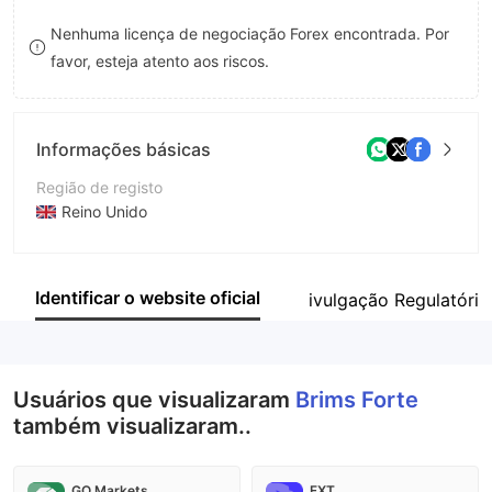
8
Nenhuma licença de negociação Forex encontrada. Por
favor, esteja atento aos riscos.
9
Informações básicas
Região de registo
Reino Unido
Anos de operação
2-5 anos
Identificar o website oficial
ivulgação Regulatória
Empresa
Brims Forte
Usuários que visualizaram
Brims Forte
também visualizaram..
GO Markets
FXT