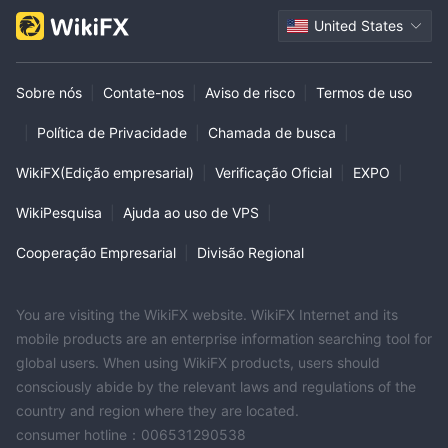
United States
Sobre nós
|
Contate-nos
|
Aviso de risco
|
Termos de uso
|
Política de Privacidade
|
Chamada de busca
|
WikiFX(Edição empresarial)
|
Verificação Oficial
|
EXPO
|
WikiPesquisa
|
Ajuda ao uso de VPS
|
Cooperação Empresarial
|
Divisão Regional
You are visiting the WikiFX website. WikiFX Internet and its
mobile products are an enterprise information searching tool for
global users. When using WikiFX products, users should
consciously abide by the relevant laws and regulations of the
country and region where they are located.
consumer hotline：006531290538