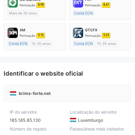
8.98
8.67
Pontuação
Pontuação
Mais de 20 anos
Conta ECN
Austrália Regulamento
Mais de 20 anos
Market Marketing (MM)
Austrália Regulamento
XM
GTCFX
cTrader
Market Marketing (MM)
9.15
9.23
Pontuação
Pontuação
Etiqueta principal MT4
Conta ECN
15-20 anos
Conta ECN
15-20 anos
Austrália Regulamento
Reino Unido Regulamento
Market Marketing (MM)
Market Marketing (MM)
Etiqueta principal MT4
Etiqueta principal MT4
Identificar o website oficial
brims-forte.net
IP do servidor
Localização do servidor
185.185.85.130
Luxemburgo
Número de registo
Países/áreas mais visitados