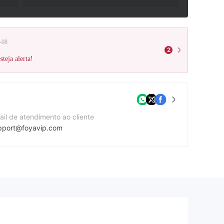
-08
2
teja alerta!
ail de atendimento ao cliente
pport@foyavip.com
te da companhia
tps://foyavip.com/en