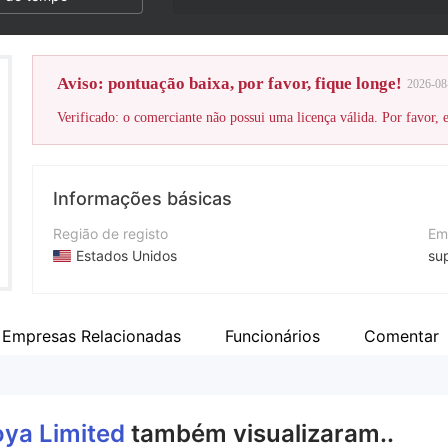
Aviso: pontuação baixa, por favor, fique longe!
2026-08
Verificado: o comerciante não possui uma licença válida. Por favor, es
Informações básicas
Região de registo
Em
Estados Unidos
su
Anos de operação
Si
2-5 anos
ht
Empresas Relacionadas
Funcionários
Comentar
Empresa
Foya Limited
oya Limited
também visualizaram..