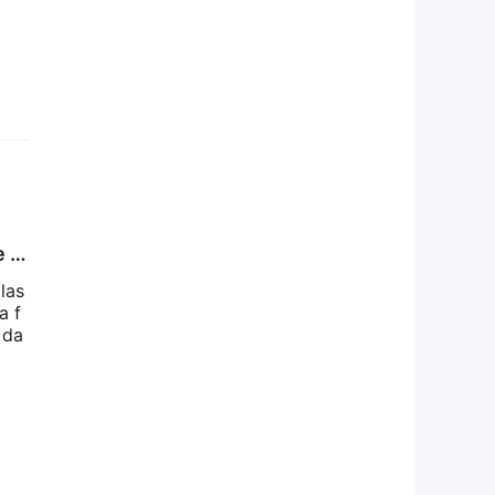
e S
las
a f
 da