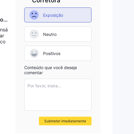
Corretora
Exposição
o p
onsá
Neutro
ar
 co
Positivos
Conteúdo que você deseja
comentar
Por favor, insira...
Submeter imediatamente