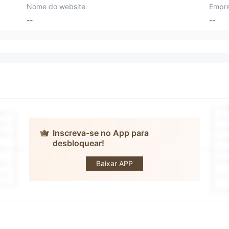
Nome do website
Empre
--
--
Inscreva-se no App para
desbloquear!
Foya Limited
Baixar APP