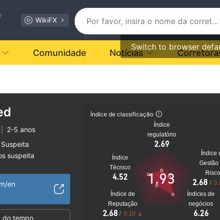
e
WikiFX
Switch to browser defa
Comunidade
Notícias
Corretora
ed
Índice de classificação
Índice
|
2-5 anos
regulatório
2.69
 Suspeita
Índice 
os suspeita
Índice
Gestão
to
Técnico
Risc
1.93
4.52
2.68
/
0.
om/en
Índice de
Índices de
Reputação
negócios
2.68
6.26
/
0.10
 do tempo