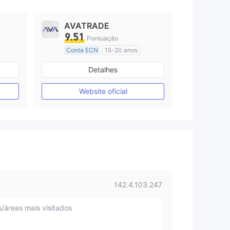
AVATRADE
9.51
Pontuação
Conta ECN
15-20 anos
Austrália Regulamento
Detalhes
Market Marketing (MM)
Etiqueta principal MT4
Website oficial
142.4.103.247
s/áreas mais visitados