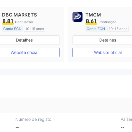
DBG MARKETS
TMGM
8.81
8.61
Pontuação
Pontuação
Conta ECN
10-15 anos
Conta ECN
10-15 anos
Austrália Regulamento
Austrália Regulamento
Detalhes
Detalhes
Market Marketing (MM)
Market Marketing (MM)
Etiqueta principal MT4
Etiqueta principal MT4
Website oficial
Website oficial
Número de registo
Paíse
--
--