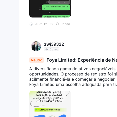
2022-12-08
Japão
zwj39322
6-10 anos
Foya Limited: Experiência de N
Neutro
preads Competitivos
A diversificada gama de ativos negociáveis
oportunidades. O processo de registro foi s
acilmente financiá-la e começar a negociar
Foya Limited uma escolha adequada para tra