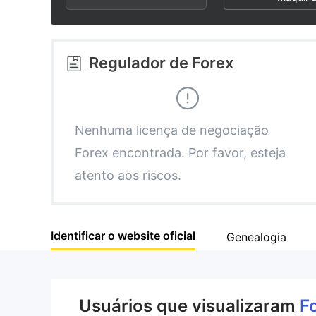
2
4
3
5
Regulador de Forex
4
6
5
7
Nenhuma licença de negociação
Forex encontrada. Por favor, esteja
6
8
atento aos riscos.
7
9
Identificar o website oficial
Genealogia
8
9
Usuários que visualizaram
F