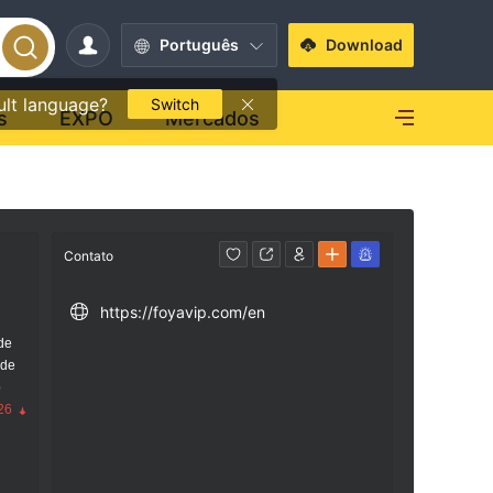
Português
Download
ult language?
Switch
s
EXPO
Mercados
Contato
https://foyavip.com/en
de
 de
o
26