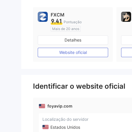
FXCM
9.41
Pontuação
Mais de 20 anos
Austrália Regulamento
Detalhes
Market Marketing (MM)
Etiqueta principal MT4
Website oficial
Identificar o website oficial
foyavip.com
Localização do servidor
Estados Unidos