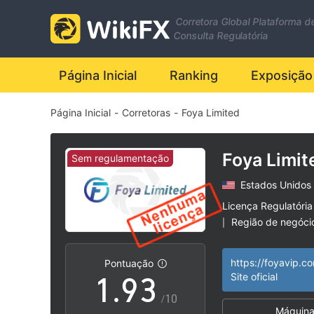
2
Corretora Global Plataforma d
3
Consulta Regulatória
4
Página Inicial
Ranking
Exposição
Página Inicial
-
Corretoras
-
Foya Limited
5
6
0
Foya Limit
Sem regulamentação
Estados Unidos
7
1
Licença Regulatória
Região de negóci
|
0
8
2
Risco potencial al
|
https://foyavip.c
Pontuação
1
.
9
3
Site oficial
/10
Máquina