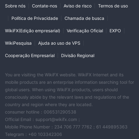
Sobre nós
|
Contate-nos
|
Aviso de risco
|
Termos de uso
|
Política de Privacidade
|
Chamada de busca
|
WikiFX(Edição empresarial)
|
Verificação Oficial
|
EXPO
|
WikiPesquisa
|
Ajuda ao uso de VPS
|
Cooperação Empresarial
|
Divisão Regional
You are visiting the WikiFX website. WikiFX Internet and its
mobile products are an enterprise information searching tool for
global users. When using WikiFX products, users should
consciously abide by the relevant laws and regulations of the
country and region where they are located.
consumer hotline：006531290538
Official Email：support@wikifx.com；
Mobile Phone Number：234 706 777 7762；61 449895363
Telegram：+60 103342306