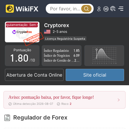
3
4
5
Cryptorex
m regulamentação
Sem regulamentação
6
2-5 anos
Licença Regulatória Suspeita
0
7
Região de negócios suspeita
Risco potencial alto
Pontuação
Índice Regulatório
1.85
1
.
8
0
Índice de Negócios
6.09
/10
Índice de Gestão de Risco
2.30
2
9
1
Abertura de Conta Online
Site oficial
3
2
4
3
Aviso: pontuação baixa, por favor, fique longe!
5
4
Última detecção 2026-08-07
Risco
2
6
5
Regulador de Forex
7
6