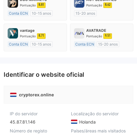
8.81
8.62
Pontuação
Pontuação
Conta ECN
10-15 anos
15-20 anos
Austrália Regulamento
Austrália Regulamento
Market Marketing (MM)
Market Marketing (MM)
vantage
AVATRADE
Etiqueta principal MT4
Etiqueta principal MT4
8.71
9.51
Pontuação
Pontuação
Conta ECN
10-15 anos
Conta ECN
15-20 anos
Austrália Regulamento
Austrália Regulamento
Market Marketing (MM)
Market Marketing (MM)
Etiqueta principal MT4
Etiqueta principal MT4
Identificar o website oficial
cryptorex.online
IP do servidor
Localização do servidor
45.87.81.146
Holanda
Número de registo
Países/áreas mais visitados