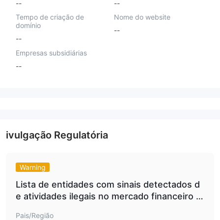
--
--
Tempo de criação de
Nome do website
domínio
--
--
Empresas subsidiárias
--
ivulgação Regulatória
Warning
Lista de entidades com sinais detectados d
e atividades ilegais no mercado financeiro C
RYPTOREX.ONLINE.
Pais/Região