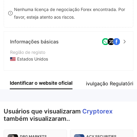
8
7
Nenhuma licença de negociação Forex encontrada. Por
favor, esteja atento aos riscos.
9
8
9
Informações básicas
Região de registo
Estados Unidos
Anos de operação
2-5 anos
Identificar o website oficial
ivulgação Regulatória
Empresa
Cryptorex
Usuários que visualizaram
Cryptorex
também visualizaram..
DBG MARKETS
ACY SECURITIES