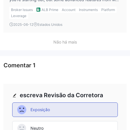
aren’t available.
Broker Issues
ALB Prime
Account
Instruments
Platform
Leverage
2025-06-12
Estados Unidos
Não há mais
Comentar
1
escreva Revisão da Corretora
Exposição
Neutro