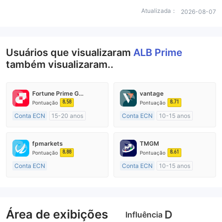
Atualizada：
2026-08-07
Usuários que visualizaram
ALB Prime
também visualizaram..
Fortune Prime Global
vantage
8.58
8.71
Pontuação
Pontuação
Conta ECN
15-20 anos
Conta ECN
10-15 anos
Austrália Regulamento
Austrália Regulamento
Market Marketing (MM)
Market Marketing (MM)
fpmarkets
TMGM
Etiqueta principal MT4
Etiqueta principal MT4
8.88
8.61
Pontuação
Pontuação
Conta ECN
Conta ECN
10-15 anos
Mais de 20 anos
Austrália Regulamento
Austrália Regulamento
Market Marketing (MM)
Market Marketing (MM)
Etiqueta principal MT4
Área de exibições
Etiqueta principal MT4
D
Influência