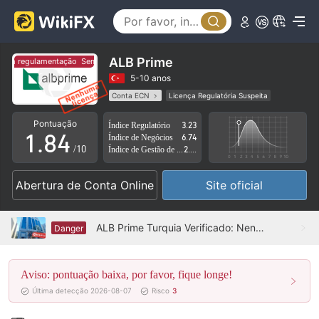
3
4
0
5
1
ALB Prime
em regulamentação
Sem regulamentação
6
2
5-10 anos
Conta ECN
Licença Regulatória Suspeita
0
7
3
Região de negócios suspeita
Risco potencial alto
Pontuação
Índice Regulatório
3.23
1
.
8
4
Índice de Negócios
6.74
/10
Índice de Gestão de Risco
2.35
2
9
5
Abertura de Conta Online
Site oficial
3
6
4
7
ALB Prime Turquia Verificado: Nenhuma Presença Física Encontrada
Danger
5
8
Aviso: pontuação baixa, por favor, fique longe!
6
9
Última detecção 2026-08-07
Risco
3
7