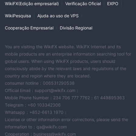
WikiFX(Edição empresarial)
|
Verificação Oficial
|
EXPO
|
WikiPesquisa
|
Ajuda ao uso de VPS
|
Cooperação Empresarial
|
Divisão Regional
You are visiting the WikiFX website. WikiFX Internet and its
mobile products are an enterprise information searching tool for
global users. When using WikiFX products, users should
consciously abide by the relevant laws and regulations of the
country and region where they are located.
consumer hotline：006531290538
Official Email：support@wikifx.com；
Mobile Phone Number：234 706 777 7762；61 449895363
Telegram：+60 103342306
Whatsapp：+852-6613 1970；
License or other information error corrections, please send the
information to：qa@wikifx.com
Cooperation：business@wikifx.com