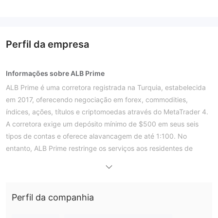
Perfil da empresa
Informações sobre ALB Prime
ALB Prime é uma corretora registrada na Turquia, estabelecida
em 2017, oferecendo negociação em forex, commodities,
índices, ações, títulos e criptomoedas através do MetaTrader 4.
A corretora exige um depósito mínimo de $500 em seus seis
tipos de contas e oferece alavancagem de até 1:100. No
entanto, ALB Prime restringe os serviços aos residentes de
vários países, incluindo EUA, Canadá (Quebec), Japão, Turquia
e Israel. Importante ressaltar que a empresa opera sem
regulação de qualquer autoridade financeira, o que os
Perfil da companhia
potenciais clientes devem considerar cuidadosamente devido
aos riscos aumentados associados a corretoras não