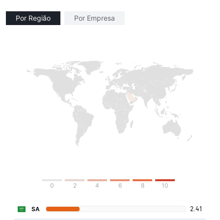
Por Região
Por Empresa
0
2
4
6
8
10
2.41
SA