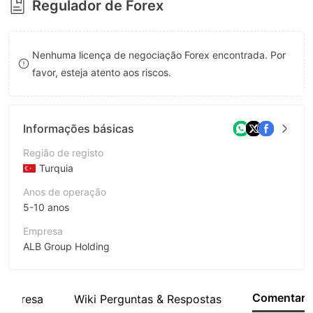
Regulador de Forex
8
9
Nenhuma licença de negociação Forex encontrada. Por
favor, esteja atento aos riscos.
Informações básicas
Região de registo
Turquia
Anos de operação
5-10 anos
Empresa
ALB Group Holding
Abreviação
ALB Prime
Comentar
empresa
Wiki Perguntas & Respostas
Funcionário da empresa