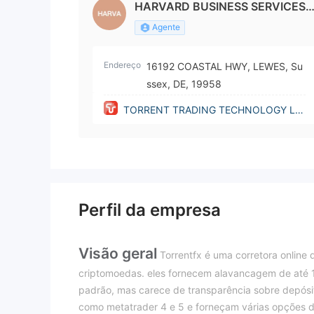
HARVARD BUSINESS SERVICES, 
NC
Agente
Endereço
16192 COASTAL HWY, LEWES, Su
ssex, DE, 19958
TORRENT TRADING TECHNOLOGY LT
D.(Delaware (United States))
Perfil da empresa
Visão geral
Torrentfx é uma corretora online 
criptomoedas. eles fornecem alavancagem de até 1
padrão, mas carece de transparência sobre depósi
como metatrader 4 e 5 e forneçam várias opções de