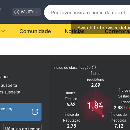
e
WikiFX
Switch to browser defa
Comunidade
Notícias
Corretora
Índice de classificação
Índice
 anos
regulatório
2.69
 Suspeita
Índice 
os suspeita
Índice
Gestão
orex Trading (EP)
Técnico
Risc
1.84
4.62
2.38
/
0.
com.cn/
to
Índice de
Índices de
Reputação
negócios
2.73
7.12
Máquina do tempo