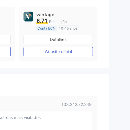
vantage
8.71
Pontuação
Conta ECN
10-15 anos
Austrália Regulamento
Detalhes
Market Marketing (MM)
Etiqueta principal MT4
Website oficial
103.242.72.249
s/áreas mais visitados