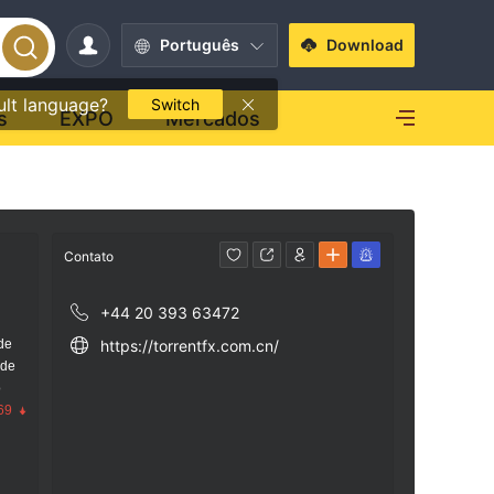
Português
Download
ult language?
Switch
s
EXPO
Mercados
Contato
+44 20 393 63472
de
https://torrentfx.com.cn/
 de
o
69