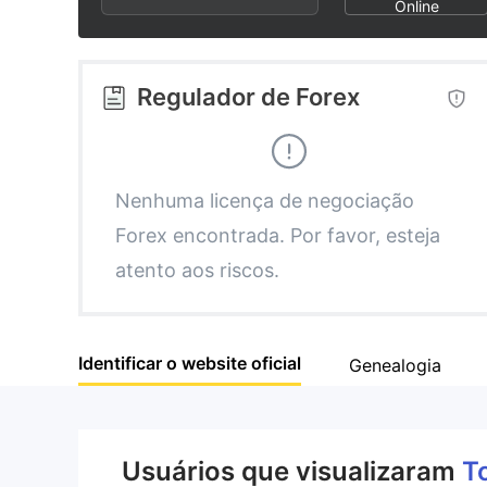
2
9
5
Online
3
6
Regulador de Forex
4
7
5
8
Nenhuma licença de negociação
Forex encontrada. Por favor, esteja
6
9
atento aos riscos.
7
Identificar o website oficial
Genealogia
8
9
Usuários que visualizaram
T