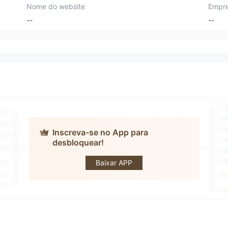
Nome do website
Empre
--
--
Inscreva-se no App para
desbloquear!
Torrent
Baixar APP