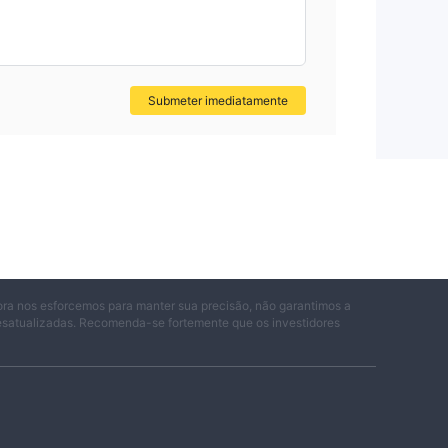
uma
Submeter imediatamente
as
 em
idos
ter
ora nos esforcemos para manter sua precisão, não garantimos a
desatualizadas. Recomenda-se fortemente que os investidores
m
 o
. o