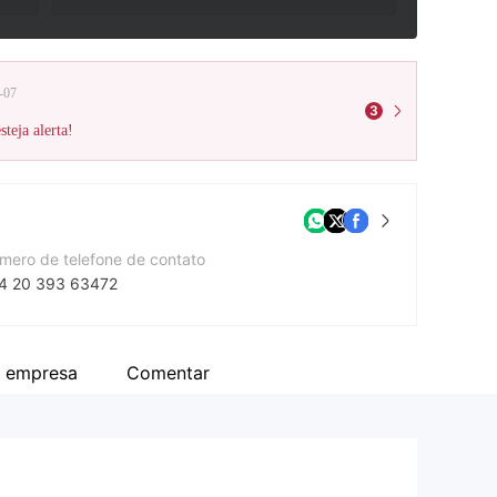
-07
3
teja alerta!
mero de telefone de contato
4 20 393 63472
te da companhia
ps://torrentfx.com.cn/
 empresa
Comentar