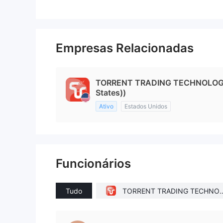
Empresas Relacionadas
TORRENT TRADING TECHNOLOGY 
States))
Ativo
Estados Unidos
Funcionários
Tudo
TORRENT TRADING TECHNO
OGY LTD.(Delaware (United Sta
es))