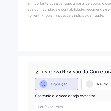
é importante observar que, a partir de agora, o si
sua confiabilidade e confiabilidade. recomenda-se
Torrent fx, pois há possíveis indícios de fraude.
Regulamento
Revogado.
Quando o status de regulamentação de uma correto
anteriormente regulamentada por uma autoridade fin
cancelada. A revogação da regulamentação pode oc
regulamentares, má conduta, práticas fraudulentas
Para clientes e investidores em potencial, um sta
um motivo de grande preocupação. Isso indica que
escreva Revisão da Corretor
regulador, o que pode expor os comerciantes a um m
Lidar com um corretor que teve sua regulamentaçã
Exposição
Neutro
responsabilidade e proteção necessárias normalm
ser cautelosos e evitar fazer negócios com empre
Conteúdo que você deseja comentar
seus investimentos e interesses financeiros.
Por favor, insira...