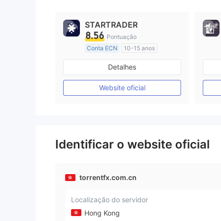
STARTRADER
8.56
Pontuação
Conta ECN
10-15 anos
Austrália Regulamento
Detalhes
Market Marketing (MM)
Etiqueta principal MT4
Website oficial
Identificar o website oficial
torrentfx.com.cn
Localização do servidor
Hong Kong