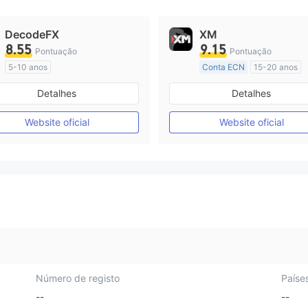
DecodeFX
XM
8.55
9.15
Pontuação
Pontuação
5-10 anos
Conta ECN
15-20 anos
Austrália Regulamento
Austrália Regulamento
Detalhes
Detalhes
Market Marketing (MM)
Market Marketing (MM)
Etiqueta principal MT4
Etiqueta principal MT4
Website oficial
Website oficial
Número de registo
Paíse
--
--