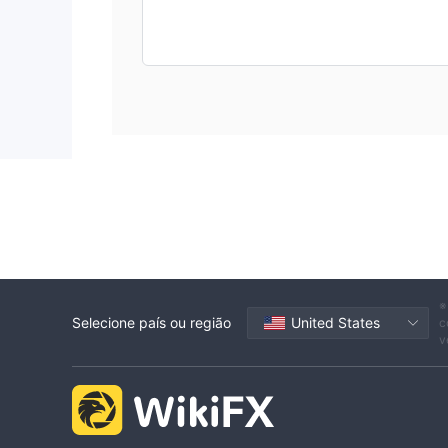
Instrumentos de mercado
Torrentfx oferece uma gama diversificada de inst
seus clientes. o corretor fornece acesso a vários 
ampla gama de ativos. entre os instrumentos dispon
negociação forex em Torrent fx cobre pares de mo
especulem sobre os movimentos da taxa de câmbio 
conhecidas como dólar americano (usd), euro (eur),
moedas menos negociadas emparelhadas com as pr
emergentes ou menores.
para os interessados ​​em negociação de índices, T
do mundo. isso inclui índices conhecidos como nas
negociar índices, os investidores podem especula
que comprar ações individuais.
※
Selecione país ou região
United States
c
negociação de commodities também está disponível
v
gás natural. as commodities fornecem uma maneira 
contra a inflação ou incertezas econômicas. o ouro
gás natural são influenciados pela dinâmica global
entusiastas de criptomoedas podem acessar o merca