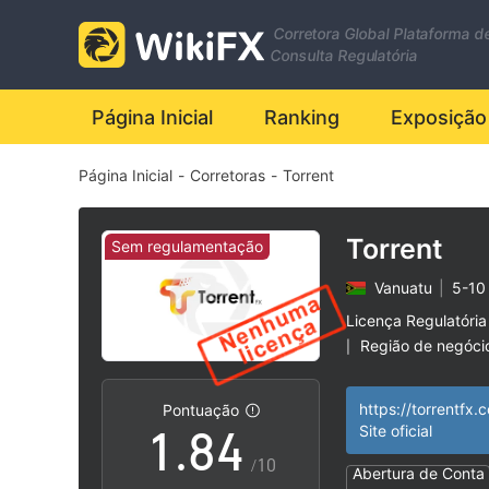
1
Corretora Global Plataforma d
2
Consulta Regulatória
3
Página Inicial
Ranking
Exposição
Página Inicial
-
Corretoras
-
Torrent
4
0
5
1
Torrent
Sem regulamentação
Vanuatu
|
5-10
6
2
Licença Regulatória
Região de negóci
|
0
7
3
Vanuatu Licença F
|
Revogado
https://torrentfx.
Pontuação
Risco potencial al
|
1
.
8
4
Site oficial
/10
Abertura de Conta