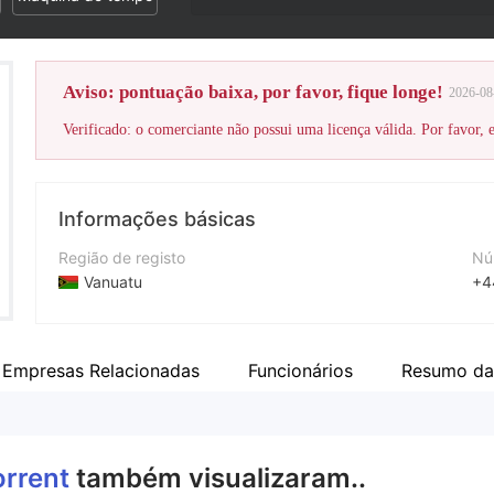
Aviso: pontuação baixa, por favor, fique longe!
2026-08
Verificado: o comerciante não possui uma licença válida. Por favor, es
Informações básicas
Região de registo
Nú
Vanuatu
+4
Anos de operação
Si
5-10 anos
htt
Empresas Relacionadas
Funcionários
Resumo da
Empresa
Torrent Trading Technology Ltd
orrent
também visualizaram..