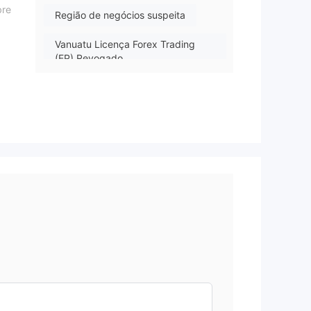
bre
Região de negócios suspeita
Vanuatu Licença Forex Trading
(EP) Revogado
Risco potencial alto
u
a e
ão
es.
vem
r