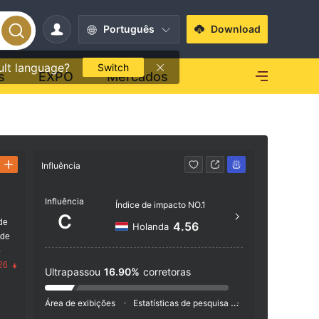
Português
Download
ult language?
Switch
s
EXPO
Mercados
Influência
Contato
Influência
+44 
Índice de impacto NO.1
C
de
http
4.56
Holanda
 de
o
26
Ultrapassou
16.90%
corretoras
Área de exibições
Estatísticas de pesquisa
Anúncio
Índic