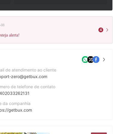
-08
4
teja alerta!
ail de atendimento ao cliente
pport-zero@getbux.com
mero de telefone de contato
402033262131
te da companhia
tps://getbux.com
cebook
tps://www.facebook.com/buxzero