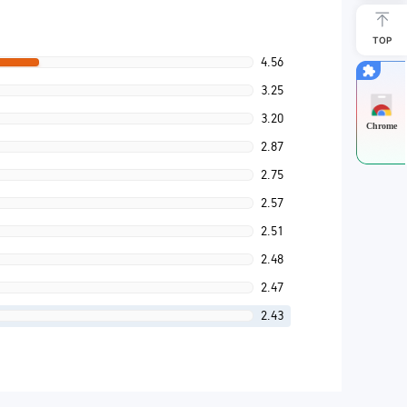
TOP
4.56
3.25
3.20
Chrome
2.87
2.75
2.57
2.51
2.48
2.47
2.43