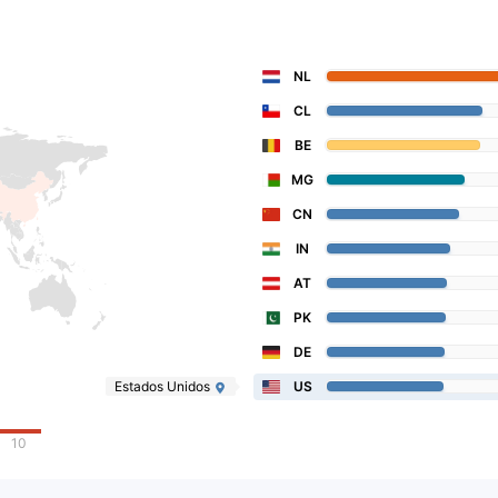
NL
CL
BE
MG
CN
IN
AT
PK
DE
Estados Unidos
US
10