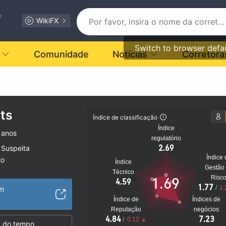
e
WikiFX
Switch to browser defa
Comunidade
Notícias
Corretora
ts
Índice de classificação
Índice
 anos
regulatório
2.69
 Suspeita
Índice 
to
Índice
Gestão
Técnico
Risc
1.69
4.59
1.77
/
1.
om
Índice de
Índices de
Reputação
negócios
4.84
7.23
/
0.12
 do tempo