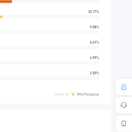
35.77%
9.08%
6.47%
4.59%
2.20%
Dados de
WikiPesquisa