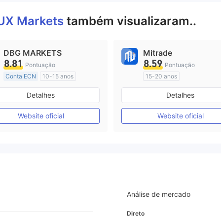
UX Markets
também visualizaram..
DBG MARKETS
Mitrade
8.81
8.59
Pontuação
Pontuação
Conta ECN
10-15 anos
15-20 anos
Austrália Regulamento
Austrália Regulamento
Detalhes
Detalhes
Market Marketing (MM)
Market Marketing (MM)
Etiqueta principal MT4
Autopesquisa
Website oficial
Website oficial
Análise de mercado
Direto