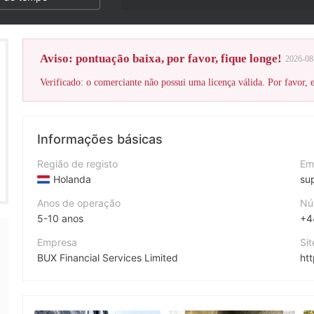
Aviso: pontuação baixa, por favor, fique longe!
2026-08
Verificado: o comerciante não possui uma licença válida. Por favor, es
Informações básicas
Região de registo
Em
Holanda
su
Anos de operação
Nú
5-10 anos
+4
Empresa
Si
BUX Financial Services Limited
ht
Abreviação
Fa
BUX Markets
ht