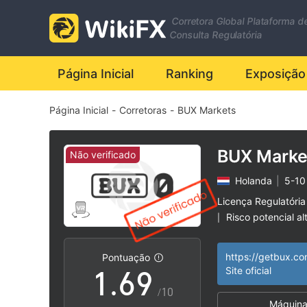
2
Corretora Global Plataforma d
0
3
Consulta Regulatória
1
4
Página Inicial
Ranking
Exposição
Página Inicial
-
Corretoras
-
BUX Markets
2
5
3
6
BUX Marke
Não verificado
Holanda
|
5-10
4
7
Licença Regulatória
Risco potencial al
|
0
5
8
https://getbux.c
Pontuação
1
.
6
9
Site oficial
/10
Máquina