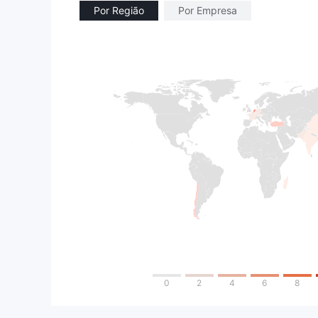
Por Região
Por Empresa
0
2
4
6
8