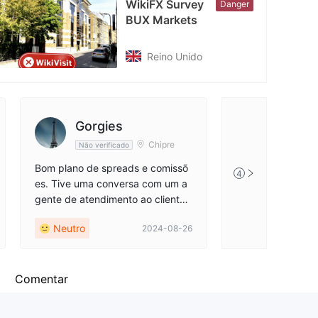
WikiFX Survey
Danger
BUX Markets
ps://twitter.com/bux
Reino Unido
Gorgies
Chipre
Não verificado
Bom plano de spreads e comissõ
4
es. Tive uma conversa com um a
gente de atendimento ao cliente
muito gentil e prestativo. Não dou
Neutro
2024-08-26
5 estrelas porque solicitei a verifi
cação dos meus documentos no
passado e isso não aconteceu po
r muitos meses, mesmo que eles t
Comentar
enham sido solicitados.