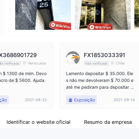
Funcionário da empresa
X
--
htt
X3686901729
FX1853033391
Venezuela
Chile
ão verificado
Não verificado
am $ 1300 de mim. Devo
Lamento depositar $ 35.000. Ele
ucro de $ 5600. Ajuda.
s não me devolveram $ 70.000 e
até me pediram para depositar $
3.000 novamente.
ção
Exposição
2021-08-23
2021-09-14
Identificar o website oficial
Resumo da empresa