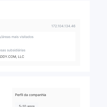
172.104.134.46
s/áreas mais visitados
sas subsidiárias
DDY.COM, LLC
Perfil da companhia
5-10 anos