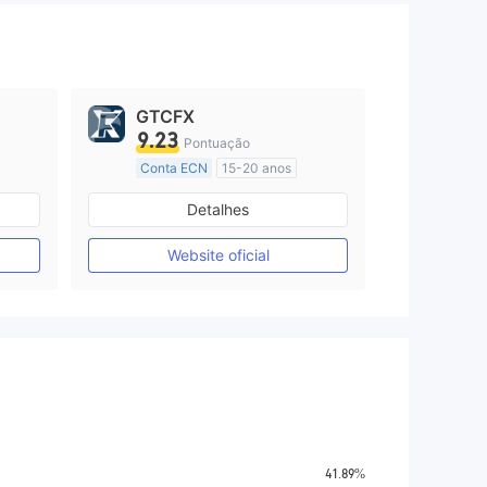
GTCFX
9.23
Pontuação
Conta ECN
15-20 anos
Reino Unido Regulamento
Detalhes
Market Marketing (MM)
Etiqueta principal MT4
Website oficial
41.89%