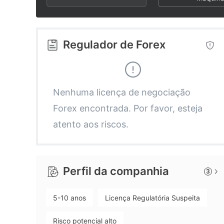
2
7
3
8
Regulador de Forex
4
9
5
Nenhuma licença de negociação
Forex encontrada. Por favor, esteja
6
atento aos riscos.
7
Perfil da companhia
3
8
5-10 anos
Licença Regulatória Suspeita
9
Risco potencial alto