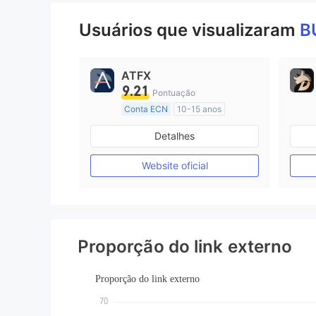
Usuários que visualizaram
B
ATFX
9.21
Pontuação
Conta ECN
10-15 anos
Austrália Regulamento
Detalhes
Market Marketing (MM)
Etiqueta principal MT4
Website oficial
Proporção do link externo