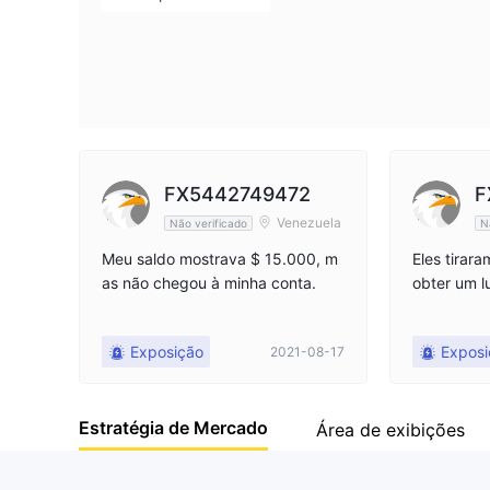
FX5442749472
F
Venezuela
Não verificado
N
Meu saldo mostrava $ 15.000, m
Eles tirar
as não chegou à minha conta.
obter um l
Exposição
Exposi
2021-08-17
Estratégia de Mercado
Área de exibições