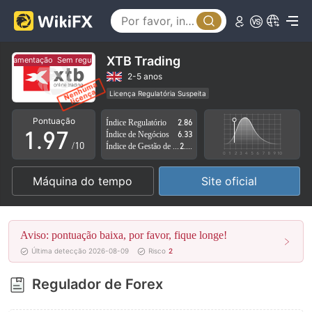
4
2
5
3
6
4
XTB Trading
gulamentação
Sem regulamentação
7
5
2-5 anos
Licença Regulatória Suspeita
0
8
6
Região de negócios suspeita
Risco potencial alto
Pontuação
Índice Regulatório
2.86
1
.
9
7
Índice de Negócios
6.33
/10
Índice de Gestão de Risco
2.79
2
8
Máquina do tempo
Site oficial
3
9
4
Aviso: pontuação baixa, por favor, fique longe!
5
Última detecção 2026-08-09
Risco
2
6
Regulador de Forex
7