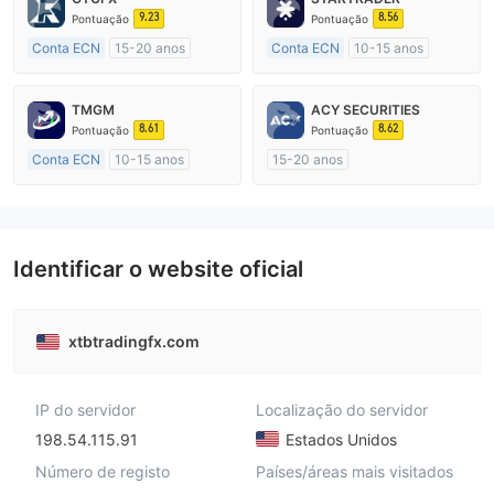
9.23
8.56
Pontuação
Pontuação
Conta ECN
15-20 anos
Conta ECN
10-15 anos
Reino Unido Regulamento
Austrália Regulamento
Market Marketing (MM)
Market Marketing (MM)
TMGM
ACY SECURITIES
Etiqueta principal MT4
Etiqueta principal MT4
8.61
8.62
Pontuação
Pontuação
Conta ECN
10-15 anos
15-20 anos
Austrália Regulamento
Austrália Regulamento
Market Marketing (MM)
Market Marketing (MM)
Etiqueta principal MT4
Etiqueta principal MT4
Identificar o website oficial
xtbtradingfx.com
IP do servidor
Localização do servidor
198.54.115.91
Estados Unidos
Número de registo
Países/áreas mais visitados