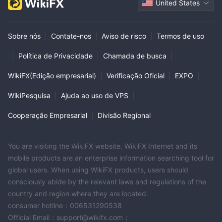
United States
Sobre nós
|
Contate-nos
|
Aviso de risco
|
Termos de uso
|
Política de Privacidade
|
Chamada de busca
|
WikiFX(Edição empresarial)
|
Verificação Oficial
|
EXPO
|
WikiPesquisa
|
Ajuda ao uso de VPS
|
Cooperação Empresarial
|
Divisão Regional
You are visiting the WikiFX website. WikiFX Internet and its
mobile products are an enterprise information searching tool for
global users. When using WikiFX products, users should
consciously abide by the relevant laws and regulations of the
country and region where they are located.
consumer hotline：006531290538
Official Email：support@wikifx.com；