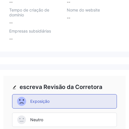
--
--
Tempo de criação de
Nome do website
domínio
--
--
Empresas subsidiárias
--
escreva Revisão da Corretora
Exposição
Neutro