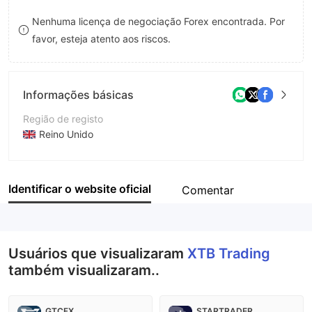
8
Nenhuma licença de negociação Forex encontrada. Por
favor, esteja atento aos riscos.
9
Informações básicas
Região de registo
Reino Unido
Anos de operação
2-5 anos
Identificar o website oficial
Comentar
Empresa
XTB Trading, Inc
Usuários que visualizaram
XTB Trading
também visualizaram..
GTCFX
STARTRADER