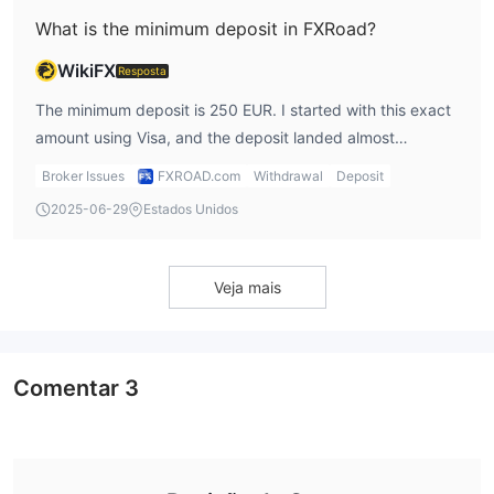
What is the minimum deposit in FXRoad?
WikiFX
Resposta
The minimum deposit is 250 EUR. I started with this exact
amount using Visa, and the deposit landed almost
instantly. It’s a bit steep for beginners, in my opinion.
Broker Issues
FXROAD.com
Withdrawal
Deposit
2025-06-29
Estados Unidos
Veja mais
Comentar
3