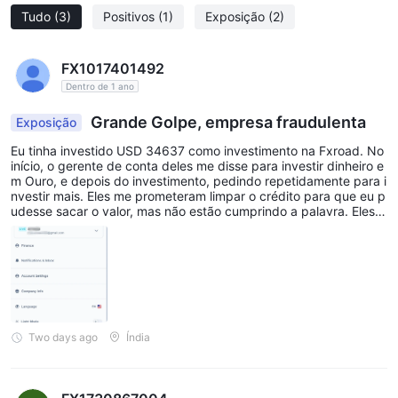
Tudo
(3)
Positivos
(1)
Exposição
(2)
FX1017401492
Dentro de 1 ano
Grande Golpe, empresa fraudulenta
Exposição
Eu tinha investido USD 34637 como investimento na Fxroad. No
início, o gerente de conta deles me disse para investir dinheiro e
m Ouro, e depois do investimento, pedindo repetidamente para i
nvestir mais. Eles me prometeram limpar o crédito para que eu p
udesse sacar o valor, mas não estão cumprindo a palavra. Eles s
ó querem cada vez mais dinheiro como investimento. Depois do
investimento, todo o investimento foi para negativo & não nos pe
rmitem sacar nenhum valor. Eles pediram um acordo de USD 10
000, o que eu concordei. Até hoje, eles nunca liquidaram o valor.
Então, não invista seu dinheiro na Fxroad. É uma grande, grande
empresa Golpe.
Two days ago
Índia