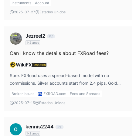
Instruments
Account
2025-07-27
Estados Unidos
Jezreel2
1-2 anos
Can I know the details about FXRoad fees?
WikiFX
Resposta
Sure. FXRoad uses a spread-based model with no
commissions. Silver accounts start from 2.4 pips, Gold
from 1.8 pips, and Platinum from 1.2 pips. Personally, I find
Broker Issues
FXROAD.com
Fees and Spreads
the spreads on Silver accounts a bit too wide for my liking.
2025-07-15
Estados Unidos
kennis2244
1-2 anos