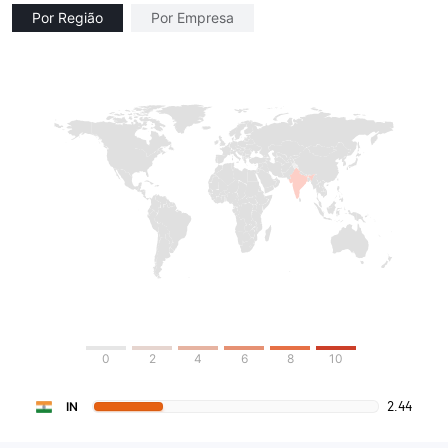
Por Região
Por Empresa
0
2
4
6
8
10
2.44
IN