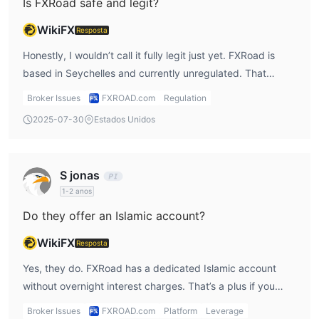
Is FXRoad safe and legit?
WikiFX
Resposta
Honestly, I wouldn’t call it fully legit just yet. FXRoad is
based in Seychelles and currently unregulated. That
doesn’t mean it's a scam, but for me, this means the usual
Broker Issues
FXROAD.com
Regulation
investor protection just isn’t there. I wouldn’t commit large
2025-07-30
Estados Unidos
funds without fully understanding the risks first.
S jonas
1-2 anos
Do they offer an Islamic account?
WikiFX
Resposta
Yes, they do. FXRoad has a dedicated Islamic account
without overnight interest charges. That’s a plus if you
follow Shariah principles.
Broker Issues
FXROAD.com
Platform
Leverage