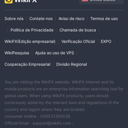
Sobre nós
|
Contate-nos
|
Aviso de risco
|
Termos de uso
|
Política de Privacidade
|
Chamada de busca
|
WikiFX(Edição empresarial)
|
Verificação Oficial
|
EXPO
|
WikiPesquisa
|
Ajuda ao uso de VPS
|
Cooperação Empresarial
|
Divisão Regional
You are visiting the WikiFX website. WikiFX Internet and its
mobile products are an enterprise information searching tool for
global users. When using WikiFX products, users should
consciously abide by the relevant laws and regulations of the
country and region where they are located.
consumer hotline：006531290538
Official Email：support@wikifx.com；