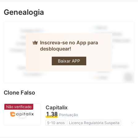
Genealogia
Inscreva-se no App para
desbloquear!
FXROAD.com
Baixar APP
Clone Falso
Não verificado
Capitalix
1.38
Pontuação
5-10 anos
Licença Regulatória Suspeita
Autopesquisa
Etiqueta principal MT5
Comerciantes Regionais
Risco potencial alto