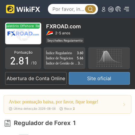
3
4
5
FXROAD.com
egulatório Offshore
Regulatório Offshore
0
6
2-5 anos
Seychelles Regulamento
1
7
0
Licença de Trading de Derivativos (EP)
Pontuação
Índice Regulatório
3.60
Região de negócios suspeita
Risco potencial médio
2
.
8
1
Índice de Negócios
5.66
Regulatório Offshore
/10
Índice de Gestão de Risco
3.97
3
9
2
Abertura de Conta Online
Site oficial
4
3
5
4
Aviso: pontuação baixa, por favor, fique longe!
6
5
Última detecção 2026-08-06
Risco
2
7
6
Regulador de Forex
1
8
7