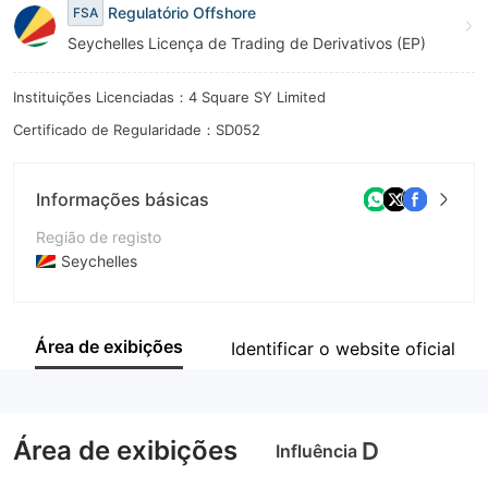
Regulatório Offshore
FSA
9
8
Seychelles Licença de Trading de Derivativos (EP)
9
Instituições Licenciadas：4 Square SY Limited
Certificado de Regularidade：SD052
Informações básicas
Região de registo
Seychelles
Anos de operação
2-5 anos
Área de exibições
Identificar o website oficial
Empresa
4Square SY Ltd
Área de exibições
D
Influência