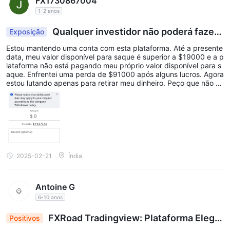
FX1730867004
1-2 anos
Qualquer investidor não poderá fazer
Exposição
saques
Estou mantendo uma conta com esta plataforma. Até a presente
data, meu valor disponível para saque é superior a $19000 e a p
lataforma não está pagando meu próprio valor disponível para s
aque. Enfrentei uma perda de $91000 após alguns lucros. Agora
estou lutando apenas para retirar meu dinheiro. Peço que não ca
iam nessa plataforma de forma alguma.
2025-02-21
Índia
Antoine G
6-10 anos
FXRoad Tradingview: Plataforma Elega
Positivos
nte, Spreads Ajustados, Delícia do Trader!