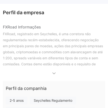
Perfil da empresa
FXRoad Informações
FXRoad, registrado em Seychelles, é uma corretora não
regulamentada recém-estabelecida, oferecendo negociação
em principais pares de moedas, ações das principais empresas
globais, criptomoedas e commodities com alavancagem de até
1:200, spreads variáveis em diferentes tipos de conta e sem
comissões. Contas demo estão disponíveis e o requisito de
depósito mínimo para abrir uma conta real é de até 250 EUR.
Em vez das principais plataformas MT4 e MT5, as plataformas
de negociação disponíveis são Webtrader, TradingView e
Perfil da companhia
FXRoad App (iOS, Android).
É FXRoad Legítimo?
2-5 anos
Seychelles Regulamento
FXRoad atualmente não parece ser regulamentado por