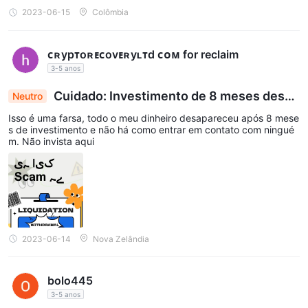
2023-06-15
Colômbia
ᴄʀypᴛoʀᴇᴄovᴇʀyʟᴛd ᴄᴏᴍ for reclaim
3-5 anos
Cuidado: Investimento de 8 meses desap
Neutro
arece, fundos perdidos sem opções de contato
Isso é uma farsa, todo o meu dinheiro desapareceu após 8 mese
s de investimento e não há como entrar em contato com ningué
m. Não invista aqui
2023-06-14
Nova Zelândia
bolo445
3-5 anos