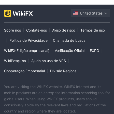
United States
Sobre nós
|
Contate-nos
|
Aviso de risco
|
Termos de uso
|
Política de Privacidade
|
Chamada de busca
|
WikiFX(Edição empresarial)
|
Verificação Oficial
|
EXPO
|
WikiPesquisa
|
Ajuda ao uso de VPS
|
Cooperação Empresarial
|
Divisão Regional
You are visiting the WikiFX website. WikiFX Internet and its
mobile products are an enterprise information searching tool for
global users. When using WikiFX products, users should
consciously abide by the relevant laws and regulations of the
country and region where they are located.