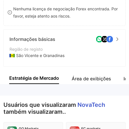
8
Nenhuma licença de negociação Forex encontrada. Por
favor, esteja atento aos riscos.
9
Informações básicas
Região de registo
São Vicente e Granadinas
Anos de operação
5-10 anos
Estratégia de Mercado
Área de exibições
Id
Empresa
NovaTech, LTD
Usuários que visualizaram
NovaTech
também visualizaram..
GO Markets
EC markets