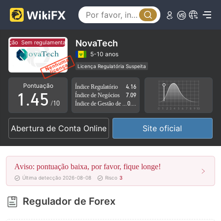
0
0
1
1
2
NovaTech
ação
Sem regulamentação
2
3
5-10 anos
Licença Regulatória Suspeita
0
3
4
Região de negócios suspeita
Risco potencial alto
Pontuação
Índice Regulatório
4.16
1
.
4
5
Índice de Negócios
7.09
/10
Índice de Gestão de Risco
0.92
2
5
6
Abertura de Conta Online
Site oficial
3
6
7
4
7
8
Aviso: pontuação baixa, por favor, fique longe!
5
8
9
Última detecção 2026-08-08
Risco
3
6
9
Regulador de Forex
7