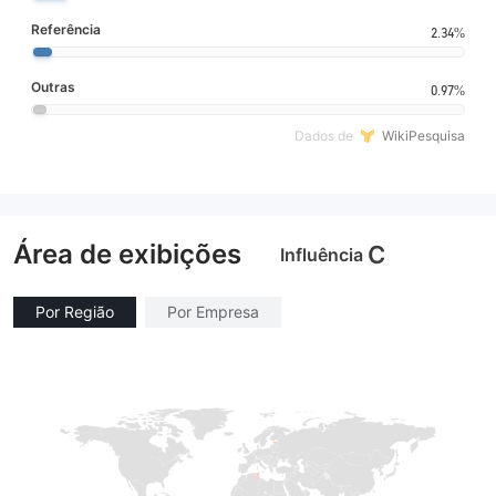
Referência
2.34%
Outras
0.97%
Dados de
WikiPesquisa
Área de exibições
C
Influência
Por Região
Por Empresa