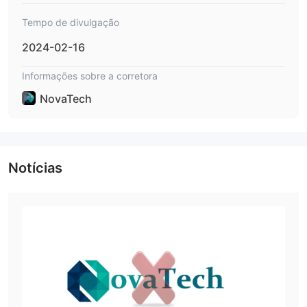
Alto risco de fraude e golpes associados a corretores não
regulamentados
Tempo de divulgação
1:100
Alavancagem máxima de
pode ser considerado alto e
2024-02-16
arriscado para alguns comerciantes.
Informações sobre a corretora
que tipo de corretor é NovaTech ？
NovaTech
Criação de Mercado (MM)
NovaTeché um
broker, o que
significa que ele atua como contraparte de seus clientes em
operações de negociação. ou seja, em vez de se conectar
diretamente ao mercado, NovaTech atua como um
Notícias
intermediário e assume uma posição oposta aos seus clientes.
como tal, pode oferecer maior velocidade de execução de
ordens, spreads mais apertados e maior flexibilidade em termos
de alavancagem oferecida. no entanto, isso também significa
que NovaTech tem um certo conflito de interesses com seus
clientes, pois seus lucros vêm da diferença entre o preço de
compra e venda dos ativos, o que pode levá-los a tomar
decisões que não necessariamente atendem aos melhores