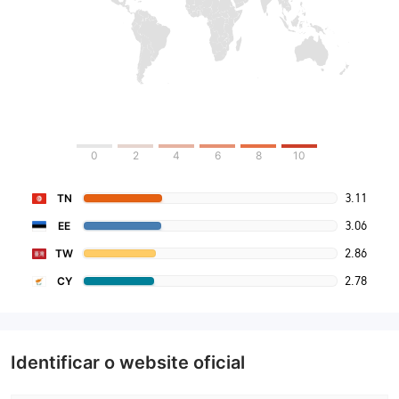
0
2
4
6
8
10
3.11
TN
3.06
EE
2.86
TW
2.78
CY
Identificar o website oficial