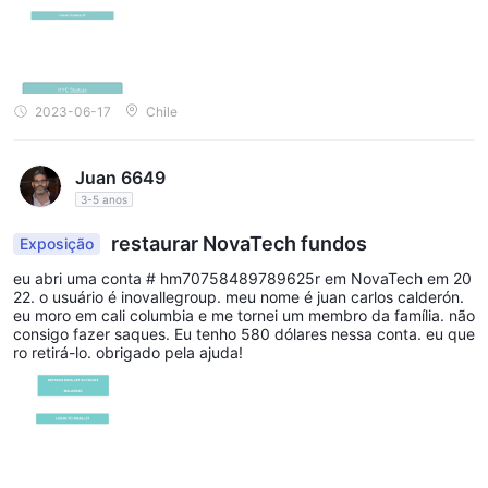
2023-06-17
Chile
Juan 6649
3-5 anos
restaurar NovaTech fundos
Exposição
eu abri uma conta # hm70758489789625r em NovaTech em 20
22. o usuário é inovallegroup. meu nome é juan carlos calderón.
eu moro em cali columbia e me tornei um membro da família. não
consigo fazer saques. Eu tenho 580 dólares nessa conta. eu que
ro retirá-lo. obrigado pela ajuda!