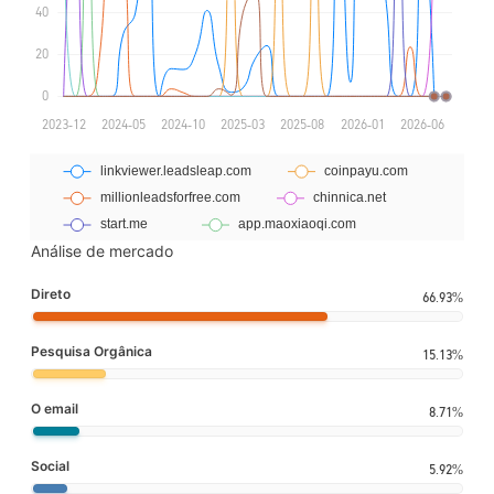
Análise de mercado
Direto
66.93%
Pesquisa Orgânica
15.13%
O email
8.71%
Social
5.92%