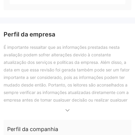
Perfil da empresa
É importante ressaltar que as informações prestadas nesta
avaliação podem sofrer alterações devido à constante
atualização dos serviços e políticas da empresa. Além disso, a
data em que essa revisão foi gerada também pode ser um fator
importante a ser considerado, pois as informações podem ter
mudado desde então. Portanto, os leitores são aconselhados a
sempre verificar as informações atualizadas diretamente com a
empresa antes de tomar qualquer decisão ou realizar qualquer
ação. A responsabilidade pelo uso das informações fornecidas
nesta revisão é exclusivamente do leitor.
Nesta revisão, se houver conflito entre a imagem e o conteúdo
Perfil da companhia
do texto, o conteúdo do texto deve prevalecer. No entanto,