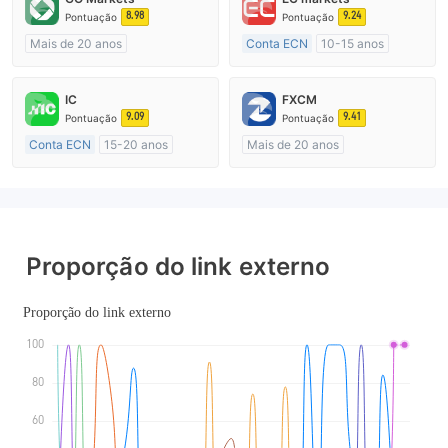
8.98
9.24
Pontuação
Pontuação
Mais de 20 anos
Conta ECN
10-15 anos
Austrália Regulamento
Austrália Regulamento
Market Marketing (MM)
Market Marketing (MM)
IC
FXCM
cTrader
Etiqueta principal MT4
9.09
9.41
Pontuação
Pontuação
Conta ECN
15-20 anos
Mais de 20 anos
Austrália Regulamento
Austrália Regulamento
Market Marketing (MM)
Market Marketing (MM)
Etiqueta principal MT4
Etiqueta principal MT4
Proporção do link externo