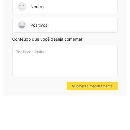
grandes riscos e reduzirá a segurança das transações.
Neutro
Preocupações regulatórias
A FINCORD ASSET não regulamentada é menos segura do que
uma regulamentada.
Positivos
Conclusão
Conteúdo que você deseja comentar
Como o site oficial de FINCORD ASSET não pode ser aberto, os
traders não podem obter mais informações sobre os serviços
Por favor, insira...
de segurança. Além disso, o status não regulamentado e o
nome de domínio não registrado indicam que os riscos de
negociação do corretor são altos. É aconselhável escolher
corretores regulamentados com operações transparentes para
garantir a segurança de seus investimentos e conformidade
Submeter imediatamente
com os padrões legais. Os traders podem obter mais
informações sobre outros corretores através do WikiFX. A
informação melhora a segurança das transações.