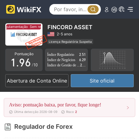
4
1
5
2
6
3
FINCORD ASSET
regulamentação
Sem regulamentação
7
4
2-5 anos
Licença Regulatória Suspeita
0
8
5
Região de negócios suspeita
Risco potencial alto
Pontuação
Índice Regulatório
2.51
1
.
9
6
Índice de Negócios
6.29
/10
Índice de Gestão de Risco
2.79
2
7
Abertura de Conta Online
Site oficial
3
8
4
9
Aviso: pontuação baixa, por favor, fique longe!
5
Última detecção 2026-08-09
Risco
2
6
Regulador de Forex
7