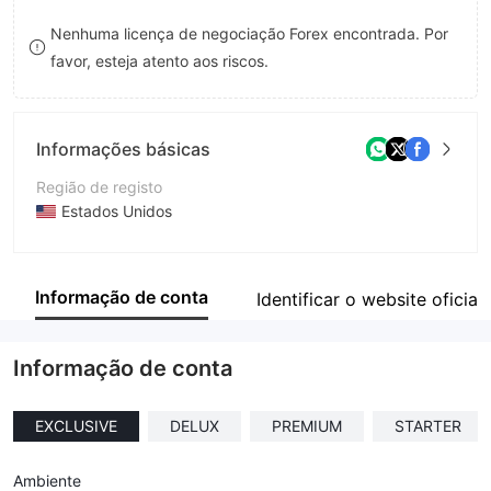
8
Nenhuma licença de negociação Forex encontrada. Por
favor, esteja atento aos riscos.
9
Informações básicas
Região de registo
Estados Unidos
Anos de operação
2-5 anos
Informação de conta
Identificar o website oficial
Empresa
FINCORD ASSET
Informação de conta
EXCLUSIVE
DELUX
PREMIUM
STARTER
Ambiente