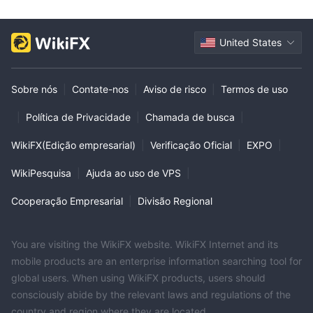
United States
Sobre nós
|
Contate-nos
|
Aviso de risco
|
Termos de uso
|
Política de Privacidade
|
Chamada de busca
|
WikiFX(Edição empresarial)
|
Verificação Oficial
|
EXPO
|
WikiPesquisa
|
Ajuda ao uso de VPS
|
Cooperação Empresarial
|
Divisão Regional
You are visiting the WikiFX website. WikiFX Internet and its
mobile products are an enterprise information searching tool for
global users. When using WikiFX products, users should
consciously abide by the relevant laws and regulations of the
country and region where they are located.