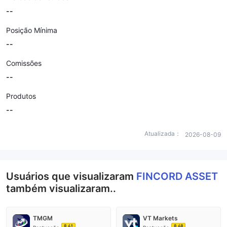
--
Posição Mínima
--
Comissões
--
Produtos
--
Atualizada：
2026-08-09
Usuários que visualizaram
FINCORD ASSET
também visualizaram..
TMGM
VT Markets
8.61
8.68