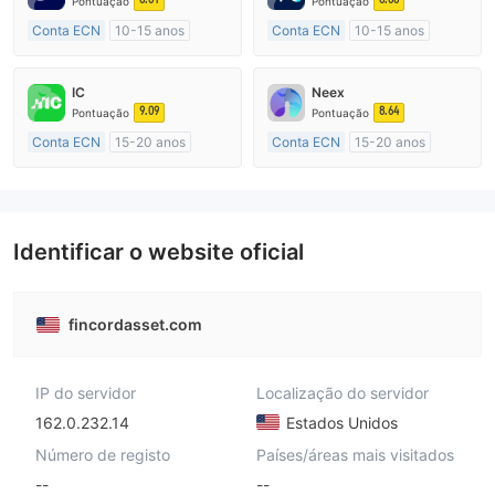
Pontuação
Pontuação
Conta ECN
10-15 anos
Conta ECN
10-15 anos
Austrália Regulamento
Austrália Regulamento
Market Marketing (MM)
Market Marketing (MM)
IC
Neex
Etiqueta principal MT4
Etiqueta principal MT4
9.09
8.64
Pontuação
Pontuação
Conta ECN
15-20 anos
Conta ECN
15-20 anos
Austrália Regulamento
Austrália Regulamento
Market Marketing (MM)
Market Marketing (MM)
Etiqueta principal MT4
Etiqueta principal MT4
Identificar o website oficial
fincordasset.com
IP do servidor
Localização do servidor
162.0.232.14
Estados Unidos
Número de registo
Países/áreas mais visitados
--
--