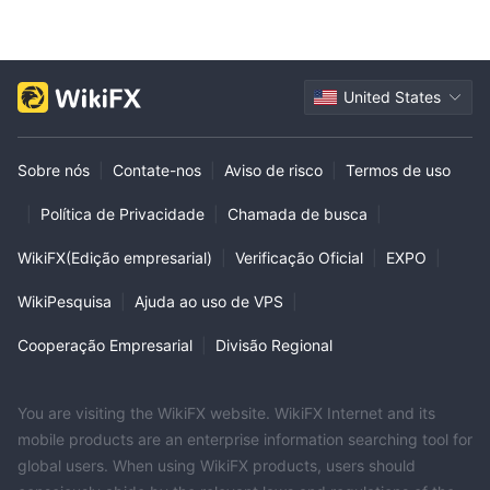
United States
Sobre nós
|
Contate-nos
|
Aviso de risco
|
Termos de uso
|
Política de Privacidade
|
Chamada de busca
|
WikiFX(Edição empresarial)
|
Verificação Oficial
|
EXPO
|
WikiPesquisa
|
Ajuda ao uso de VPS
|
Cooperação Empresarial
|
Divisão Regional
You are visiting the WikiFX website. WikiFX Internet and its
mobile products are an enterprise information searching tool for
global users. When using WikiFX products, users should