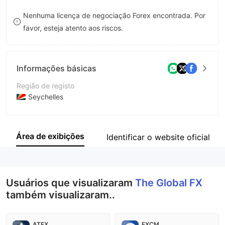
8
Nenhuma licença de negociação Forex encontrada. Por
favor, esteja atento aos riscos.
9
Informações básicas
Região de registo
Seychelles
Anos de operação
1-2 anos
Área de exibições
Identificar o website oficial
Empresa
TheGlobalFX ltd
Usuários que visualizaram
The Global FX
também visualizaram..
ATFX
FXCM