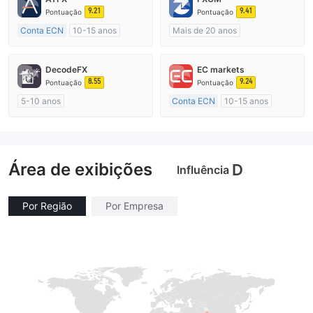
9.21
9.41
Pontuação
Pontuação
Conta ECN
10-15 anos
Mais de 20 anos
Austrália Regulamento
Austrália Regulamento
Market Marketing (MM)
Market Marketing (MM)
DecodeFX
EC markets
Etiqueta principal MT4
Etiqueta principal MT4
8.55
9.24
Pontuação
Pontuação
5-10 anos
Conta ECN
10-15 anos
Austrália Regulamento
Austrália Regulamento
Market Marketing (MM)
Market Marketing (MM)
Etiqueta principal MT4
Etiqueta principal MT4
Área de exibições
D
Influência
Por Região
Por Empresa