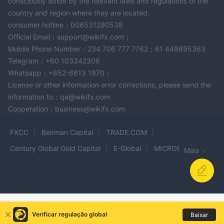
consciously abide by the relevant laws and regulations of the
country and region where they are located.
consumer hotline：006531290538
Official Email：support@wikifx.com；
Mobile Phone Number：234 706 777 7762；61 449895363
Telegram：+60 103342306
Whatsapp：+852-6613 1970；
License or other information error corrections, please send the
information to：qa@wikifx.com
Cooperation：business@wikifx.com
FXCC
Beirman Capital
TRADE.COM
Century Global Gold Capital
E-Global
MICROEX
Mais
XTrend
Weltrade
Plus500
META GOLD
B2BROKER
GS Securities
PSFX
Bell Potter
UKIEX
IRONBEAM
Noble
Affluent Trade
Coin Trade Experts
JOTUL CAPITAL
Verificar regulação global
Baixar