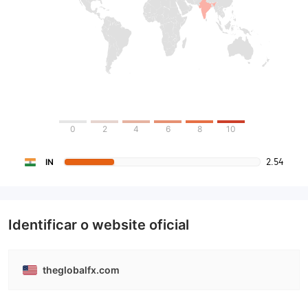
0
2
4
6
8
10
2.54
IN
Identificar o website oficial
theglobalfx.com