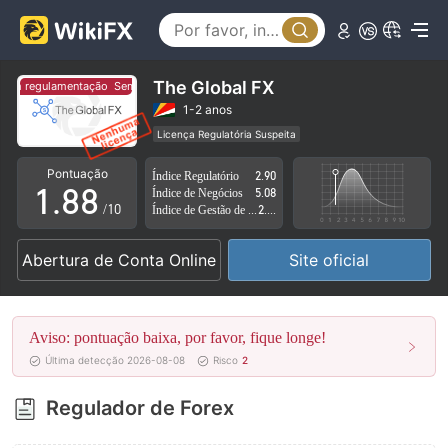
3
3
4
4
5
5
The Global FX
Sem regulamentação
Sem regulamentação
6
6
1-2 anos
Licença Regulatória Suspeita
0
7
7
Região de negócios suspeita
Risco potencial alto
Pontuação
Índice Regulatório
2.90
1
.
8
8
Índice de Negócios
5.08
/10
Índice de Gestão de Risco
2.59
2
9
9
Abertura de Conta Online
Site oficial
3
4
Aviso: pontuação baixa, por favor, fique longe!
5
Última detecção 2026-08-08
Risco
2
6
Regulador de Forex
7