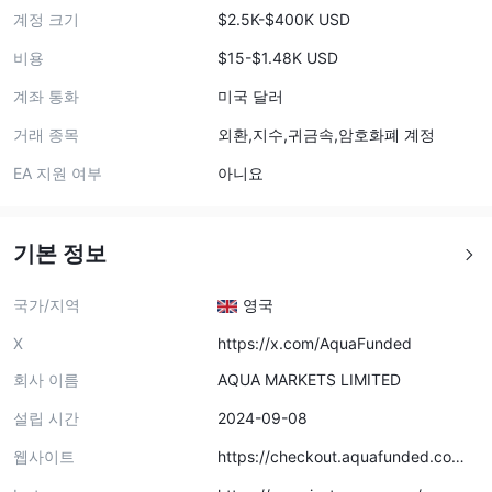
계정 크기
$2.5K-$400K USD
비용
$15-$1.48K USD
계좌 통화
미국 달러
거래 종목
외환,지수,귀금속,암호화폐 계정
EA 지원 여부
아니요
기본 정보
국가/지역
영국
X
https://x.com/AquaFunded
회사 이름
AQUA MARKETS LIMITED
설립 시간
2024-09-08
웹사이트
https://checkout.aquafunded.co
m/