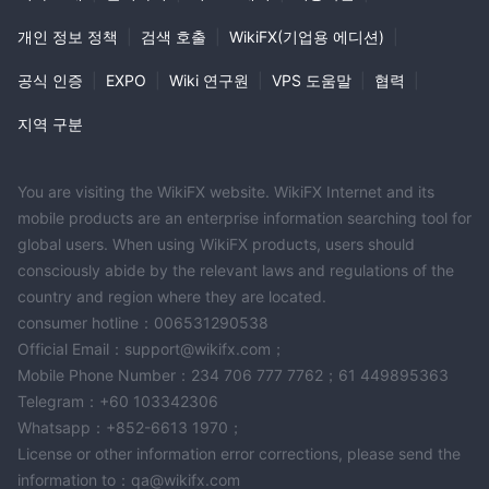
개인 정보 정책
|
검색 호출
|
WikiFX(기업용 에디션)
|
공식 인증
|
EXPO
|
Wiki 연구원
|
VPS 도움말
|
협력
|
지역 구분
You are visiting the WikiFX website. WikiFX Internet and its
mobile products are an enterprise information searching tool for
global users. When using WikiFX products, users should
consciously abide by the relevant laws and regulations of the
country and region where they are located.
consumer hotline：006531290538
Official Email：support@wikifx.com；
Mobile Phone Number：234 706 777 7762；61 449895363
Telegram：+60 103342306
Whatsapp：+852-6613 1970；
License or other information error corrections, please send the
information to：qa@wikifx.com