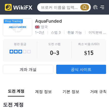
AquaFunded
Prop Trading
영국
1~2년
스텝 3
환불 가능
이익분배 100%
|
|
|
평판 등급
도전 스텝
최소 비용 (USD)
0~3
$15
계좌 개설
공식 사이트
도전 계정
계정 정보
기본 정보
거래 규칙
도전 계정