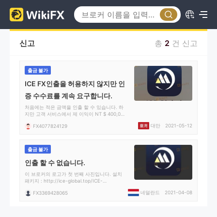
신고
총
2
건 신고
출금 불가
ICE FX인출을 허용하지 않지만 인
증 수수료를 계속 요구합니다.
처음에는 적은 금액을 인출 할 수 있습니다. 하
지만 고객 서비스에서 제 이익이 NT $ 400,000
을 초과해서 세금을 내야한다고 말했습니다. 5
대만
2021-05-12
FX4077824129
% 세금이 필요했습니다. 그 후 고객 서비스에서
는 자금 세탁을 위해 자산의 10 %를 지불해야한
다고 말했습니다. 괜찮아. 그리고이 모든 작업을
마친 후 확인이 실패했기 때문에 자산의 30 %를
출금 불가
지불하라는 요청을 받았습니다. 나는 싱가포르
의 재무 관리자에게 물었고 그들은이 브로커가
인출 할 수 없습니다.
그들에 의해 규제되지 않았다고 말했습니다.
이 브로커의 로고가 첫 번째 사진입니다. 설치
패키지 : http://ice-global.top/ICE-
Global.apk. 처음에는 약간의 돈을 인출 할 수
네덜란드
2021-04-08
FX3369428065
있었지만 인출하려면 10 %의 세금을 내야합니
다.