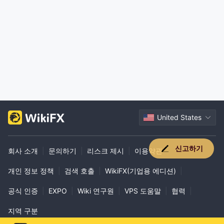
United States
신고하기
회사 소개
|
문의하기
|
리스크 제시
|
이용약관
|
개인 정보 정책
|
검색 호출
|
WikiFX(기업용 에디션)
|
공식 인증
|
EXPO
|
Wiki 연구원
|
VPS 도움말
|
협력
|
지역 구분