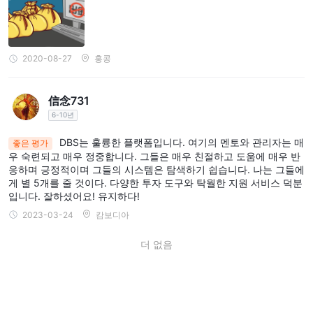
에 접근할 수 있도록 지원합니다.
중요 공지 및 가격
: 투자자들에게 다양한 서비스의 중요 업데이트
및 가격 구조에 대해 알려줍니다.
태국의 휴일 일정
: 공휴일을 중심으로 거래 계획을 세우는 데 도움
2020-08-27
홍콩
이 됩니다.
해외 거래 및 DBS 빅커스 태국 앱에 대한 FAQ
: 해외 거래 및
信念731
DBS 빅커스 태국 앱 사용과 관련된 일반적인 질문에 대한 답변을 제
6-10년
공합니다.
사용자 매뉴얼
: 계정 관리, 현금 관리, 스트리밍 앱 사용, 투자 도구
DBS는 훌륭한 플랫폼입니다. 여기의 멘토와 관리자는 매
좋은 평가
우 숙련되고 매우 정중합니다. 그들은 매우 친절하고 도움에 매우 반
및 DBSV 보상에 대한 세부 사항에 대한 지침을 제공합니다.
응하며 긍정적이며 그들의 시스템은 탐색하기 쉽습니다. 나는 그들에
게 별 5개를 줄 것이다. 다양한 투자 도구와 탁월한 지원 서비스 덕분
결론
입니다. 잘하셨어요! 유지하다!
DBS는 투자 서비스 및 고급 거래 플랫폼을 종합적으로 제공하여 금
2023-03-24
캄보디아
융 시장에서 중요한 역할을 하는 기업으로 자리매김하고 있습니다.
해외 거래, 파생상품 및 자산 관리를 포함한 그들의 제공물은 다양하
더 없음
고 전략적인 투자 기회를 찾는 투자자들의 넓은 스펙트럼을 충족시
킵니다. BrainBOX와 DBSV mTrading Thailand 및 Settrade
Streaming과 같은 고급 거래 플랫폼과 같은 도구의 활용은 깊은 분
석과 모바일 거래 능력을 갖춘 사용자 경험을 향상시킵니다. 그러나