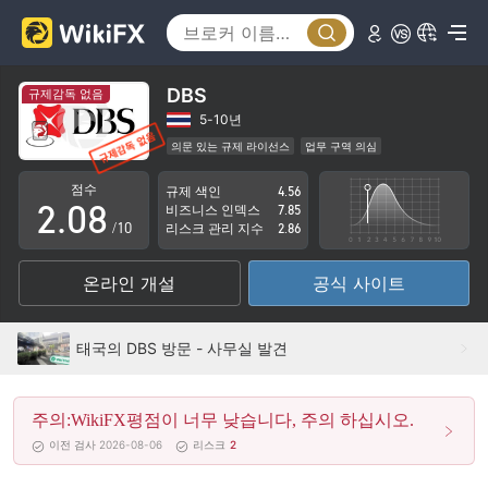
3
4
5
DBS
규제감독 없음
0
6
5-10년
의문 있는 규제 라이선스
업무 구역 의심
1
7
잠재적 위험성이 높음
점수
규제 색인
4.56
2
.
0
8
비즈니스 인덱스
7.85
/10
리스크 관리 지수
2.86
3
1
9
온라인 개설
공식 사이트
4
2
5
3
태국의 DBS 방문 - 사무실 발견
6
4
주의:WikiFX평점이 너무 낮습니다, 주의 하십시오.
7
5
이전 검사 2026-08-06
리스크
2
8
6