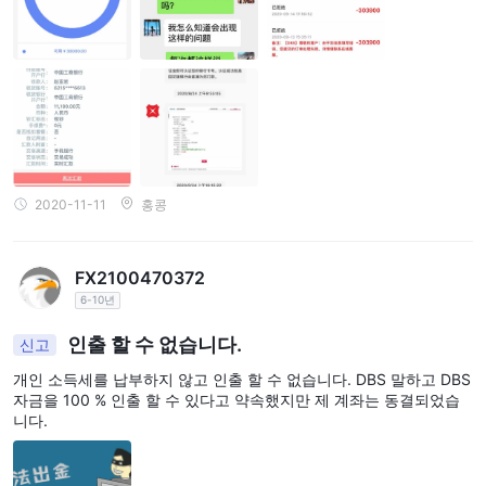
가지고 있습니다.
SBL (증권 대여 및 대출)
수수료: 주식 수량, 주식 종가, 차입/대출 금리 및 연간 일수에 따라
매일 계산됩니다.
구조화 상품
수수료: ELN 및 RELN 제품에 적용되며, 수익이 주식 또는 현금인지
에 따라 구체적인 내용이 달라집니다.
2020-11-11
홍콩
고객 지원
DBS 빅커즈 증권 (태국) 주식회사, 989 Siam Piwat
주소:
Tower, 9층, 14-15층, 라마 1로, 파툼완, 방콕 10330 태국
FX2100470372
(66) 2857-7922, (66) 2857-7799
전화번호:
6-10년
businesssupport@th.dbs.com
이메일:
인출 할 수 없습니다.
신고
교육 자료
개인 소득세를 납부하지 않고 인출 할 수 없습니다. DBS 말하고 DBS
자금을 100 % 인출 할 수 있다고 약속했지만 제 계좌는 동결되었습
지식 및 정보 자원
: 투자 이해를 높이기 위한 교육 콘텐츠를 제공
니다.
합니다.
자금 이체 및 양식 다운로드
: 자금을 쉽게 관리하고 필요한 양식