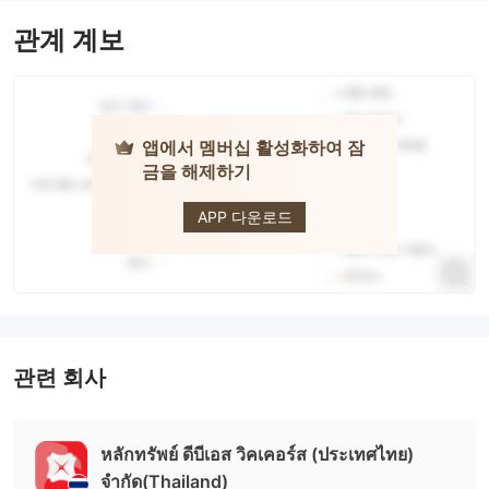
관계 계보
앱에서 멤버십 활성화하여 잠
금을 해제하기
DBS
APP 다운로드
관련 회사
หลักทรัพย์ ดีบีเอส วิคเคอร์ส (ประเทศไทย)
จำกัด(Thailand)