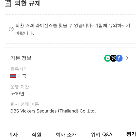
외환 규제
9
7
8
외환 거래 라이선스를 찾을 수 없습니다. 위험에 유의하시기
9
바랍니다.
기본 정보
등록지역
태국
운영 기간
5-10년
회사 전체 이름
DBS Vickers Securities (Thailand) Co.,Ltd.
회사 약칭
DBS
평가
관련 회사
직원
회사 소개
위키 Q&A
기업 직원