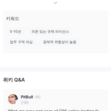
에도 불구하고 DBS는 방콕의 전화, 이메일 및 실제 사무실을 통해
고객 서비스 표준을 준수하며 고객에게 필요한 지식을 제공하기 위
한 다양한 교육 자료를 제공합니다. 이 포괄적인 접근 방식은 DBS가
키워드
고객의 다양한 요구를 충족하기 위한 헌신을 강조하며 태국 금융 서
비스 분야에서 주목할만한 참가자로 자리매깁니다.
5-10년
의문 있는 규제 라이선스
DBS가 합법적인가요?
업무 구역 의심
잠재적 위험성이 높음
DBS은 규제되지 않습니다.
이 브로커는 유효한 규제가 없다는
점에 유의해야 합니다. 즉, 인정받은 금융 규제 기관의 감독 없이 운
영됩니다. DBS와 같은 규제되지 않은 브로커와 거래를 고려할 때 트
레이더는 분쟁 해결을 위한 한정된 경로, 자금에 대한 잠재적인 안전
및 보안 문제, 그리고 브로커의 비즈니스 관행에 대한 투명성 부족에
대해 주의를 기울여야 합니다.
위키 Q&A
장단점
DBS는 다양한 투자 서비스 및 고급 거래 플랫폼으로 두드러지며,
PitBull
BrainBOX 및 MCycle과 같은 도구를 통해 다양한 투자자 베이스를
1-2년
위해 거래 효율성과 포트폴리오 분석을 향상시킵니다. 이러한 강점
What are pros and cons of DBS online trading features especially forex?