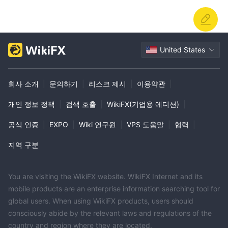
DBS의 규제되지 않은 상태는 투자의 안전성과 분쟁 해결의 신뢰성
에 그림자를 드리우는 중요한 단점입니다. 잠재적인 고객들은 규제
감독이 부족한 것으로 인한 위험과 기술적 이점을 고려해야 합니다.
United States
FAQs
Q: DBS은 어떤 투자 옵션을 제공하나요?
회사 소개
|
문의하기
|
리스크 제시
|
이용약관
|
A: DBS은 해외 거래, 주식 투자, 펀드, 파생상품 및 자산 관리 서비스
를 포함한 다양한 투자 옵션을 제공합니다.
개인 정보 정책
|
검색 호출
|
WikiFX(기업용 에디션)
|
Q: DBS로 국제 시장에서 거래할 수 있나요?
A: 예, DBS은 선도적인 글로벌 거래소에 액세스할 수 있도록 하여
공식 인증
|
EXPO
|
Wiki 연구원
|
VPS 도움말
|
협력
|
투자자가 국제적으로 투자 포트폴리오를 다양화할 수 있습니다.
지역 구분
Q: DBS은 무엇 platforms을 제공합니까?
A: DBS는 다양한 거래 플랫폼을 제공하며 DBSV mTrading 태국,
DBSV 온라인 플랫폼, Settrade Streaming 등이 있어 다양한 거래
You are visiting the WikiFX website. WikiFX Internet and its
요구와 선호도를 충족시킵니다.
mobile products are an enterprise information searching tool for
Q: DBS이 규제되고 있습니까?
global users. When using WikiFX products, users should
consciously abide by the relevant laws and regulations of the
A: 아니요, DBS은(는) 인정받은 금융 규제 기관으로부터 유효한 규
country and region where they are located.
제 없이 운영되며, 잠재적인 고객들이 투자의 안전과 보안에 대해 중