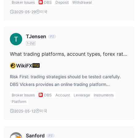
Broker Issues
DBS
Deposit
Withdrawal
마진 금융
: 레버리지를 통해 투자 능력을 향상시킵니다.
balance is mandated. Withdrawals can be made via GIRO
SBL
미국
: 투자 수익을 증가시키는 대안적인 방법을 제시합니다.
2025-05-29
or EPS (for SGD or converted currencies), and foreign
구조화 상품
: 수익을 향상시킬 수 있는 투자 선택을 확대합니다.
currency withdrawal to DBS Multi‑Currency Accounts is
재무 관리
: 하나의 플랫폼에서 다양한 투자 기회에 포괄적으로 접
supported. Cut‑off time for same‑day withdrawal is 9 am;
근할 수 있습니다.
TJensen
after that it is processed the next business day. No
1-2년
deposit fees are mentioned.
거래 플랫폼
What trading platforms, account types, forex rates, and features does DBS Vickers Online Trading offer?
DBSV mTrading Thailand
: 투자자들이 이동 중에도 안심하고
거래할 수 있도록 모바일 솔루션을 제공합니다.
WikiFX
대답
DBSV 온라인 플랫폼
: 7개 국가의 투자에 접근할 수 있도록 하여
Risk First: trading strategies should be tested carefully.
국제 거래를 용이하게 합니다.
DBS Vickers provides an online trading platform
Settrade Streaming
: 주식 및 파생상품 거래를 위한 선도적인 온
accessible via web browser or the DBS Vickers mTrading
Broker Issues
DBS
Account
Leverage
Instruments
라인 플랫폼으로, 투자 기회를 향상시키기 위해 설계되었습니다.
mobile app (iOS/Android). It supports trading in equities
Platform
DBSV WealthBOX
: 사용자들이 투자 포트폴리오를 전략화하는
across seven key global markets with access to forex
데 도움을 주는 투자 계획 프로그램입니다.
미국
2025-05-12
conversion through the DBS Multi‑Currency Account.
스트리밍 펀드+
: 단일 앱 내에서 투자 계획을 작성할 수 있는 상호
Forex rates are live from DBS online forex services and
펀드 거래 애플리케이션입니다.
Order Watch allows setting target rate conversions. Paper
투자 컨설턴트
: 전문적인 투자 자문 서비스를 제공하여 투자자에
Sanford