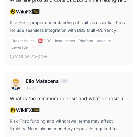
에도 불구하고, 규제되지 않은 상태는 상당한 위험을 야기하며, 잠재
WikiFX
대답
적인 고객들에게 재정 불안전성과 공식 분쟁 해결 메커니즘의 부재
에 대한 균형을 맞추도록 요구합니다.
Risk First: proper understanding of limits is essential. Pros
include seamless integration with DBS Multi‑Currency
제품 및 서비스
Account, preferential FX rates, proactive rate alerts, ability
Broker Issues
DBS
Instruments
Platform
Account
해외 거래
: 선도적인 글로벌 거래소에 접근하여 투자 프로필을 다
to set FX order watch, broad equity market access, and
Leverage
양화할 수 있습니다.
bank‑level reliability. Cons include absence of dedicated
DRx
미국
2025-06-30
: 분식 예금증서를 제공하여 주식의 일부에 투자할 수 있습니
forex trading instruments or leverage/Hedging tools
다.
typical in forex brokers, no demo paper trading, and
자본금
: 단기 및 장기적 시야에서 선택된 기업 및 회사에 투자할 수
limited transparency on forex spreads. The platform is
있습니다.
Elio Matacena
primarily equity‑centric with FX conversion as support
상호 펀드
: 전문 펀드 매니저가 운용하는 투자 포트폴리오를 효율
1-2년
feature.
적으로 처리합니다.
What is the minimum deposit and what deposit and withdrawal methods are supported by DBS Online Trading / DBS Vickers?
파생 상품
: 맞춤형 전문가 추천을 통해 파생 상품 거래를 제공합니
WikiFX
대답
다.
블록 거래
: 시장 움직임을 활용하는 거래 전략을 지원합니다.
Risk First: funding and withdrawal terms may affect
고정 수입
: 전문가 지원을 통해 투자 전략을 구성하는 데 도움을 줍
liquidity. No minimum monetary deposit is required to
니다.
open a DBS Vickers trading account and no minimum