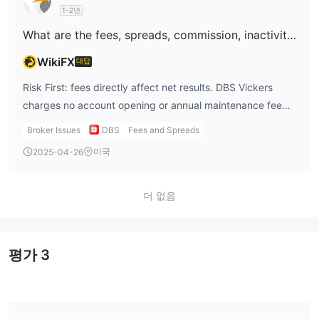
trading (demo) account is not offered. There is no mention
게 맞춤형 지원을 제공합니다.
1-2년
of an Islamic account or algorithmic trading for forex.
What are the fees, spreads, commission, inactivity fee, deposit or withdrawal fees for DBS Vickers?
Leverage for forex is not provided as DBS Vickers is not a
투자 도구
retail forex broker.
BrainBOX
: 태국 및 해외 주식에 대한 다양한 기술 지표 및 기본 가
WikiFX
대답
치를 제공하여 상세한 주식 분석을 돕는다.
Risk First: fees directly affect net results. DBS Vickers
BrainBOX Plus
: 기술 및 기본 분석을 결합하여 최적의 투자 통찰
charges no account opening or annual maintenance fee
과 결과를 얻습니다.
and no minimum balance requirement. Custodian fee
MCycle
Broker Issues
: 순환주식에 중점을 둔 MCycle은 트레이더가 시장에 효과
DBS
Fees and Spreads
applies at SGD 2 per counter per month (capped at
적으로 진입하고 탈출할 수 있는 전략을 제공합니다.
미국
2025-04-26
SGD 150 per quarter) but is waived if at least two
iPad에서의 기술 차트
: 실시간 기술 분석을 용이하게 하는 iPad용
trades/month or six trades/quarter. Online commissions:
사용자 친화적 애플리케이션.
for Singapore shares, cash‑upfront buy trades cost 0.12%
더 없음
블록 거래 계산기
: 블록 거래의 가격을 계산하는 데 도움을 주어
(min SGD 10.90) online and standard cash 0.18% (min
투자자가 정보에 기반한 결정을 내릴 수 있도록 지원합니다.
SGD 27.25); other markets have defined rates similarly.
e-Fin 주식 픽업
: 모든 투자 스타일에 적합한 주식 분석을 위한 종
Spread or forex rate mark‑up is applied when converting
평가
3
합 데스크톱 프로그램입니다.
currencies, but specific forex spread figures are not
Aspen for Browser
: 투자자들을 위한 실시간 뉴스 및 분석 도구
disclosed. Deposit/withdrawal fees aren’t documented
를 제공하여 의사 결정 과정을 풍부하게 합니다.
explicitly. No inactivity fees stated.