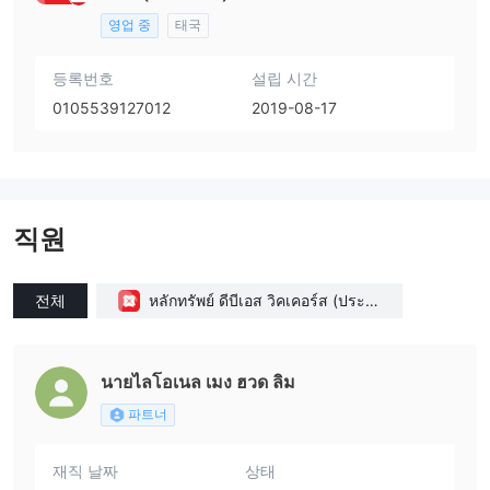
영업 중
태국
등록번호
설립 시간
0105539127012
2019-08-17
직원
전체
หลักทรัพย์ ดีบีเอส วิคเคอร์ส (ประเท
ศไทย) จำกัด(Thailand)
นายไลโอเนล เมง ฮวด ลิม
파트너
재직 날짜
상태