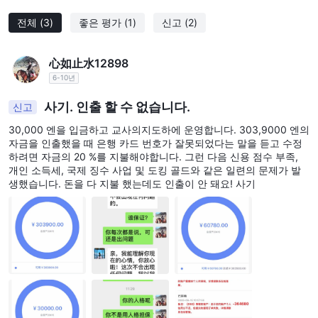
부터 메신저 서비스는 200 THB까지입니다.
해외 거래
전체
(3)
좋은 평가
(1)
신고
(2)
수수료율: 거래 규모 및 방법(온라인 또는 전화)에 따라 다양하며, 싱
가포르(SGX)의 경우 거래 규모에 따라 다른 통화에서 0.30%에서
心如止水12898
0.40%로 시작하여 조정됩니다.
6-10년
최소 수수료: 다른 통화 거래에 대해 지정된 금액, 예를 들어 SGD
사기. 인출 할 수 없습니다.
신고
10, USD 15.
파생 상품 (예: SET50 선물 및 옵션)
30,000 엔을 입금하고 교사의지도하에 운영합니다. 303,9000 엔의
자금을 인출했을 때 은행 카드 번호가 잘못되었다는 말을 듣고 수정
수수료: 구조는 온라인 및 오프라인 요금 및 수수료의 조합으로 구성
하려면 자금의 20 %를 지불해야합니다. 그런 다음 신용 점수 부족,
되어 있으며, 일일 계약 거래량에 따라 다양한 총 비용이 발생합니
개인 소득세, 국제 징수 사업 및 도킹 골드와 같은 일련의 문제가 발
다.
생했습니다. 돈을 다 지불 했는데도 인출이 안 돼요! 사기
상호 펀드
수수료: 투자자는 상호펀드 관리 회사를 통해 직접 투자하는 것과 동
등한 수수료를 지불합니다.
고정 수입
수수료: OTC 거래에는 수수료가 없으며 순 가격이 적용됩니다.
마진 금융
수수료율: 주식과 유사한 구조로, 마진 계좌에 맞춰 조정된 요율을