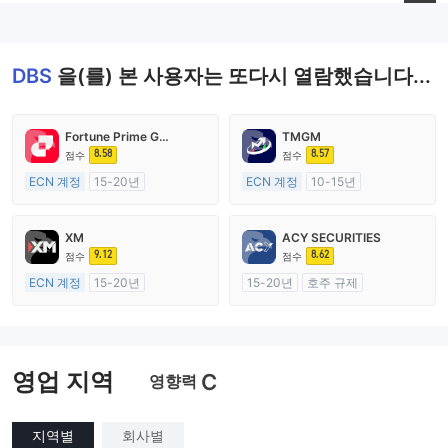
--
DBS
을(를) 본 사용자는 또다시 열람했습니다...
Fortune Prime Global
TMGM
8.58
8.57
점수
점수
ECN 계정
15-20년
ECN 계정
10-15년
호주 규제
호주 규제
외환 거래 라이선스 (MM)
외환 거래 라이선스 (MM)
XM
ACY SECURITIES
마스터 레이블 MT4
마스터 레이블 MT4
9.12
8.62
점수
점수
ECN 계정
15-20년
15-20년
호주 규제
호주 규제
외환 거래 라이선스 (MM)
외환 거래 라이선스 (MM)
마스터 레이블 MT4
마스터 레이블 MT4
영업 지역
C
영향력
지역별
회사별