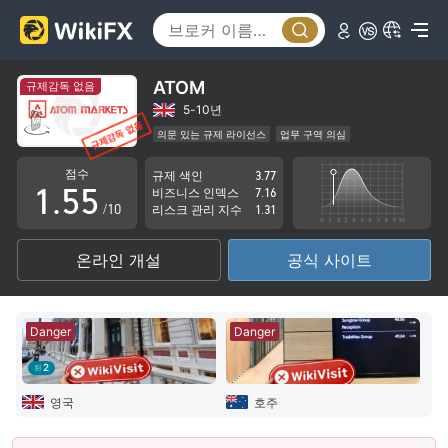
0
0
1
1
2
2
ATOM
규제감독 없음
3
3
5-10년
의문 있는 규제 라이선스
업무 구역 의심
0
4
4
바누아투외환 거래 라이선스 (EP) 취소됨
점수
규제 색인
3.77
잠재적 위험성이 높음
1
.
5
5
비즈니스 인덱스
7.16
/10
리스크 관리 지수
1.31
2
6
6
온라인 개설
공식 사이트
3
7
7
4
8
8
Danger
Danger
5
9
9
2
6
영국
호주
7