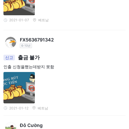
2021-01-07
베트남
FX5636791342
6-10년
출금 불가
신고
인출 신청을했는데받지 못함
2021-01-12
베트남
Đỗ Cường