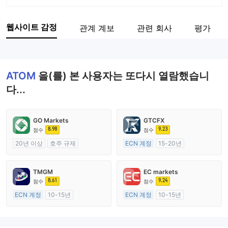
회사 약칭
ATOM
웹사이트 감정
관계 계보
관련 회사
평가
기업 직원
--
ATOM
을(를) 본 사용자는 또다시 열람했습니
다...
GO Markets
GTCFX
8.98
9.23
점수
점수
20년 이상
호주 규제
ECN 계정
15-20년
외환 거래 라이선스 (MM)
영국 규제
cTrader
외환 거래 라이선스 (MM)
TMGM
EC markets
마스터 레이블 MT4
8.61
9.24
점수
점수
ECN 계정
10-15년
ECN 계정
10-15년
호주 규제
호주 규제
외환 거래 라이선스 (MM)
외환 거래 라이선스 (MM)