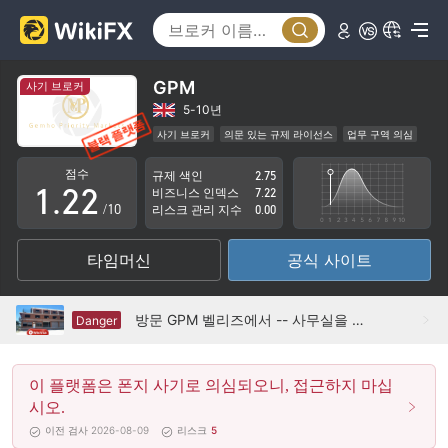
GPM
사기 브로커
0
0
5-10년
사기 브로커
의문 있는 규제 라이선스
업무 구역 의심
0
1
1
잠재적 위험성이 높음
점수
규제 색인
2.75
1
.
2
2
비즈니스 인덱스
7.22
/10
리스크 관리 지수
0.00
2
3
3
타임머신
공식 사이트
3
4
4
4
5
5
방문 GPM 벨리즈에서 -- 사무실을 찾을 수 없음
Danger
5
6
6
이 플랫폼은 폰지 사기로 의심되오니, 접근하지 마십
6
7
7
시오.
7
8
8
이전 검사 2026-08-09
리스크
5