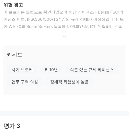
위험 경고
이 브로커는 불법으로 확인되었으며 해당 라이센스 - Belize FSC(라
이선스 번호: IFSC/60/506/TS/17)의 규제 상태가 비정상입니다. 또
한 WikiFX의 Scam Brokers 목록에 나열되었습니다. 위험하니 주의
해주세요!
온라인 거래에는 상당한 위험이 수반되며 투자한 자본을 모두 잃을
수도 있습니다. 모든 거래자 또는 투자자에게 적합하지 않습니다. 관
키워드
련된 위험을 이해하고 있는지 확인하고 이 문서에 포함된 정보는 일
반적인 정보 목적으로만 제공된다는 점에 유의하십시오.
일반 정보 및 규정
사기 브로커
5-10년
의문 있는 규제 라이선스
GPM, 상품명 Gemho Priority Market Ltd는 2016년 12월 12일에 영
업무 구역 의심
잠재적 위험성이 높음
국에 등록된 역외 외환 중개업체로 업계 표준 mt4 거래 플랫폼을 제
공합니다.
해당 중개사의 웹사이트에 접속할 수 없어 거래 자산, 레버리지, 스
프레드, 최소 예치금 등에 대한 자세한 정보를 얻을 수 없었습니다.
규제에 관해서는 다음과 같이 확인되었습니다. GPM 금융 서비스 위
원회(FSC) 라이선스가 취소되었습니다. wikifx의 규제 상태는 "불
평가
3
법"으로 표시되며 1.96/10의 상대적으로 낮은 점수를 받습니다. 위