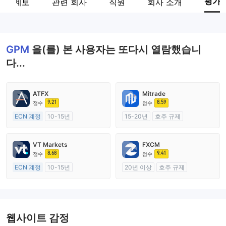
평가
관계 계보
관련 회사
직원
회사 소개
기업 직원
--
GPM
을(를) 본 사용자는 또다시 열람했습니
다...
ATFX
Mitrade
9.21
8.59
점수
점수
ECN 계정
10-15년
15-20년
호주 규제
호주 규제
외환 거래 라이선스 (MM)
외환 거래 라이선스 (MM)
자체 연구개발
VT Markets
FXCM
마스터 레이블 MT4
8.68
9.41
점수
점수
ECN 계정
10-15년
20년 이상
호주 규제
호주 규제
외환 거래 라이선스 (MM)
외환 거래 라이선스 (MM)
마스터 레이블 MT4
마스터 레이블 MT4
웹사이트 감정