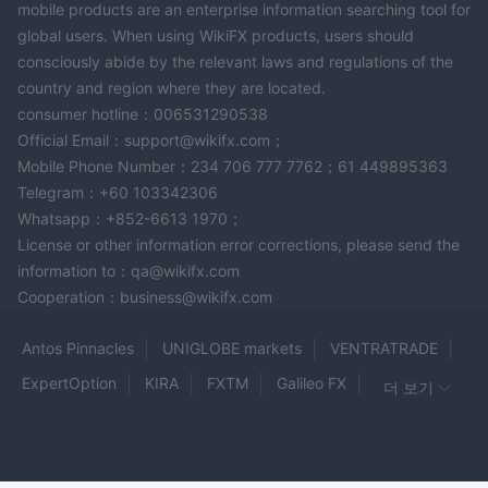
mobile products are an enterprise information searching tool for
global users. When using WikiFX products, users should
consciously abide by the relevant laws and regulations of the
country and region where they are located.
consumer hotline：006531290538
Official Email：support@wikifx.com；
Mobile Phone Number：234 706 777 7762；61 449895363
Telegram：+60 103342306
Whatsapp：+852-6613 1970；
License or other information error corrections, please send the
information to：qa@wikifx.com
Cooperation：business@wikifx.com
Antos Pinnacles
UNIGLOBE markets
VENTRATRADE
ExpertOption
KIRA
FXTM
Galileo FX
더 보기
PO Trade
AVFX
ETO Markets
TEMPLER
FOCUS Markets
iCareForex
PrimeFXhub
Adfx
JPB
ICAP
ThreeTrader
Cerus Markets