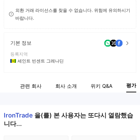
9
7
외환 거래 라이선스를 찾을 수 없습니다. 위험에 유의하시기
바랍니다.
8
9
기본 정보
등록지역
세인트 빈센트 그레나딘
운영 기간
5-10년
평가
계보
관련 회사
회사 소개
위키 Q&A
회사 전체 이름
Rosco Solutions LTD.
IronTrade
을(를) 본 사용자는 또다시 열람했습
니다...