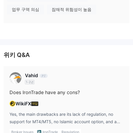
습니다. 현재 상태는 "클라이언트 이전 금지"로 도메인이 잠겨 다른
등록기관으로 이동할 수 없음을 나타냅니다. 도메인의 만료일은
업무 구역 의심
잠재적 위험성이 높음
2026년 2월 21일이며 가장 최근 업데이트는 2025년 1월 31일에 이
루어졌습니다.
IronTrade에서 무엇을 거래할 수 있나요?
페어
지수
상품
개별
주식
70
IronTrade은(는) 통화
,
,
및
을 포함한
개 이상의 거래 상품
CFD
을 제공합니다. 이 플랫폼은
와 세계적
위키 Q&A
인 브랜드를 통해 접근 가능한 시장을 강조합니다.
계정 유형
Vahid
IronTrade은(는) 두 가지 종류의 실제 거래 계정을 보유하고 있습니
1-2년
표준 계정
$10
다. 입문자에게 적합한
은 입장 장벽이 낮은
으로, 더
Does IronTrade have any cons?
나은 수익률(최대 90%)과 우선 서비스를 원하는 경험 많은 트레이
VIP 계정
$900
WikiFX
더를 위한
은
의 예치금이 필요합니다. 이 플랫폼은
대답
이슬람(스왑 프리) 계정은 제공하지 않지만, 연습용 계정을 제공합니
Yes, the main drawbacks are its lack of regulation, no
다.
support for MT4/MT5, no Islamic account option, and a
fixed payout structure that limits profit potential.
IronTrade 수수료
Broker Issues
IronTrade
Regulation