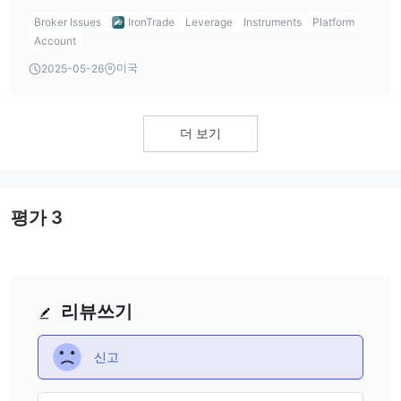
deposit, designed for more experienced traders.
Broker Issues
IronTrade
Leverage
Instruments
Platform
Account
미국
2025-05-26
더 보기
평가
3
리뷰쓰기
신고