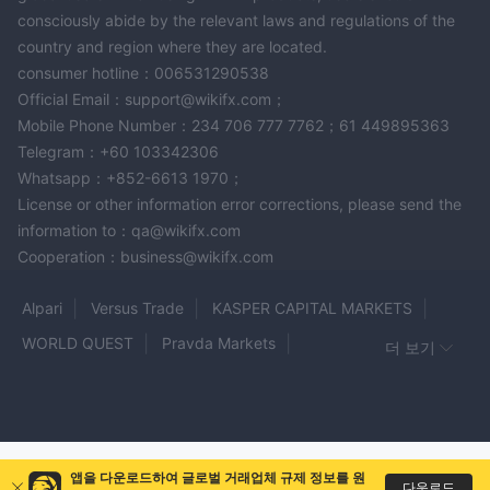
consciously abide by the relevant laws and regulations of the
country and region where they are located.
consumer hotline：006531290538
Official Email：support@wikifx.com；
Mobile Phone Number：234 706 777 7762；61 449895363
Telegram：+60 103342306
Whatsapp：+852-6613 1970；
License or other information error corrections, please send the
information to：qa@wikifx.com
Cooperation：business@wikifx.com
Alpari
Versus Trade
KASPER CAPITAL MARKETS
WORLD QUEST
Pravda Markets
더 보기
Cumbrae Investments
zetta
Vantage FX
GINZO
FULLERTON
ColmexPRO
Market10
RSIGLOBAL
3angleFX
Roctec
Sowget.com
TXTrade
앱을 다운로드하여 글로벌 거래업체 규제 정보를 원
UNITED
United Asia Futures
MEOX GROUP
다운로드