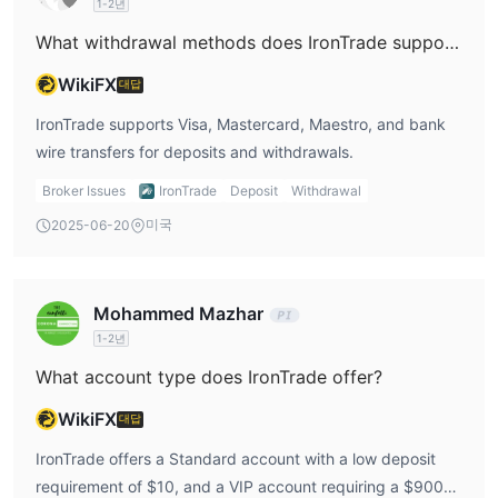
1-2년
What withdrawal methods does IronTrade support?
WikiFX
대답
IronTrade supports Visa, Mastercard, Maestro, and bank
wire transfers for deposits and withdrawals.
Broker Issues
IronTrade
Deposit
Withdrawal
미국
2025-06-20
Mohammed Mazhar
1-2년
What account type does IronTrade offer?
WikiFX
대답
IronTrade offers a Standard account with a low deposit
requirement of $10, and a VIP account requiring a $900