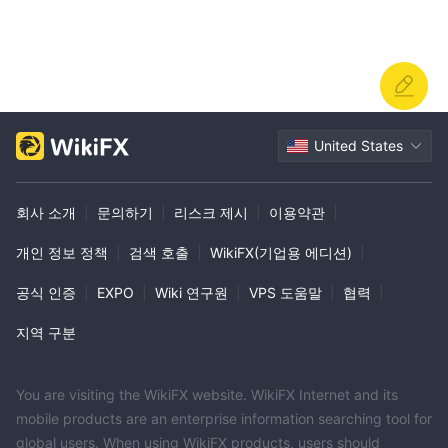
United States
회사 소개
|
문의하기
|
리스크 제시
|
이용약관
|
개인 정보 정책
|
검색 호출
|
WikiFX(기업용 에디션)
|
공식 인증
|
EXPO
|
Wiki 연구원
|
VPS 도움말
|
협력
|
지역 구분
You are visiting the WikiFX website. WikiFX Internet and its
mobile products are an enterprise information searching tool for
global users. When using WikiFX products, users should