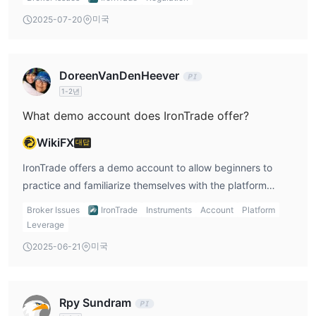
IronTrade의 수수료는 바이너리 옵션 모델로 인해 평균보다 높습니
미국
2025-07-20
다. 스프레드나 수수료 대신, 이 플랫폼은 각 성공적인 거래에서
10%
의 수수료를 받으며, 이는 트레이더가 받는 지불액이 전체 수익
80%
성을 저하시키는
로 감소됩니다.
DoreenVanDenHeever
1-2년
거래 플랫폼
What demo account does IronTrade offer?
제공된 설명에 따르면, IronTrade은(는) 사용자 정의된 전용 거래 플
랫폼을 제공하며, 이는 고정된 결과를 가진 바이너리 옵션 스타일의
WikiFX
대답
거래(가격 방향 예측)에 최적화되었을 것으로 예상됩니다.
IronTrade offers a demo account to allow beginners to
입출금
practice and familiarize themselves with the platform
before trading with real money.
IronTrade 입금 또는 출금 수수료를 명시적으로 부과하지 않지만, 처
Broker Issues
IronTrade
Instruments
Account
Platform
리 시간 및 가능한 제3자 수수료는 사용하는 결제 방법에 따라 다릅
Leverage
$10
니다. 최소 입금 금액은
입니다.
미국
2025-06-21
Rpy Sundram