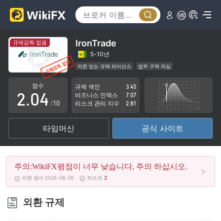
0
1
IronTrade
규제감독 없음
0
2
5-10년
의문 있는 규제 라이선스
업무 구역 의심
1
3
잠재적 위험성이 높음
점수
규제 색인
3.45
2
.
0
4
비즈니스 인덱스
7.07
/10
리스크 관리 지수
2.81
3
1
5
타임머신
공식 사이트
4
2
6
5
3
7
주의:WikiFX평점이 너무 낮습니다, 주의 하십시오.
6
4
8
이전 검사 2026-08-09
리스크
2
7
5
9
외환 규제
8
6