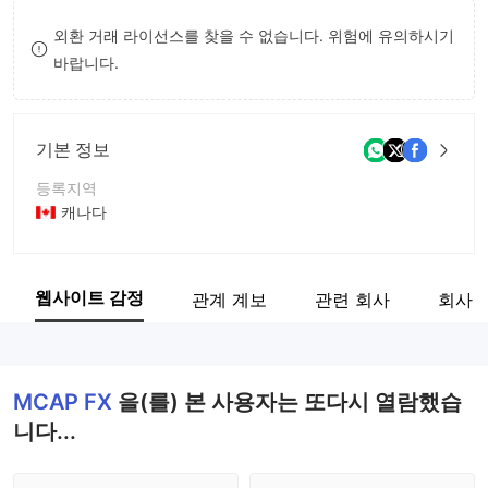
9
7
8
외환 거래 라이선스를 찾을 수 없습니다. 위험에 유의하시기
바랍니다.
8
9
9
기본 정보
등록지역
캐나다
운영 기간
5-10년
웹사이트 감정
관계 계보
관련 회사
회사 
회사 전체 이름
MCAP FX
MCAP FX
을(를) 본 사용자는 또다시 열람했습
니다...