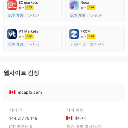
EC markets
Neex
9.24
8.64
점수
점수
ECN 계정
10-15년
ECN 계정
15-20년
호주 규제
호주 규제
외환 거래 라이선스 (MM)
외환 거래 라이선스 (MM)
VT Markets
FXCM
마스터 레이블 MT4
마스터 레이블 MT4
8.68
9.41
점수
점수
ECN 계정
10-15년
20년 이상
호주 규제
호주 규제
외환 거래 라이선스 (MM)
외환 거래 라이선스 (MM)
마스터 레이블 MT4
마스터 레이블 MT4
웹사이트 감정
mcapfx.com
서버 IP
서버 위치
캐나다
144.217.76.148
ICP 등록번호
주요 방문 국가/지역