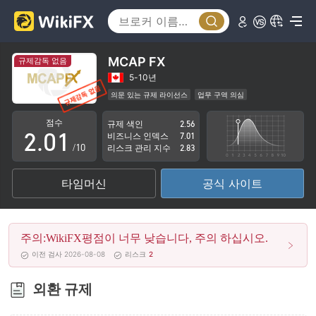
MCAP FX
규제감독 없음
0
5-10년
의문 있는 규제 라이선스
업무 구역 의심
1
0
잠재적 위험성이 높음
점수
규제 색인
2.56
2
.
0
1
비즈니스 인덱스
7.01
/10
리스크 관리 지수
2.83
3
1
2
타임머신
공식 사이트
4
2
3
5
3
4
주의:WikiFX평점이 너무 낮습니다, 주의 하십시오.
6
4
5
이전 검사 2026-08-08
리스크
2
7
5
6
외환 규제
8
6
7