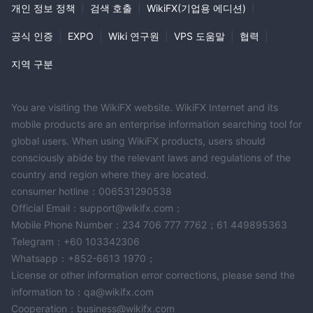
개인 정보 정책
|
검색 호출
|
WikiFX(기업용 에디션)
|
공식 인증
|
EXPO
|
Wiki 연구원
|
VPS 도움말
|
협력
|
지역 구분
You are visiting the WikiFX website. WikiFX Internet and its
mobile products are an enterprise information searching tool for
global users. When using WikiFX products, users should
consciously abide by the relevant laws and regulations of the
country and region where they are located.
consumer hotline：006531290538
Official Email：support@wikifx.com；
Mobile Phone Number：234 706 777 7762；61 449895363
Telegram：+60 103342306
Whatsapp：+852-6613 1970；
License or other information error corrections, please send the
information to：qa@wikifx.com
Cooperation：business@wikifx.com